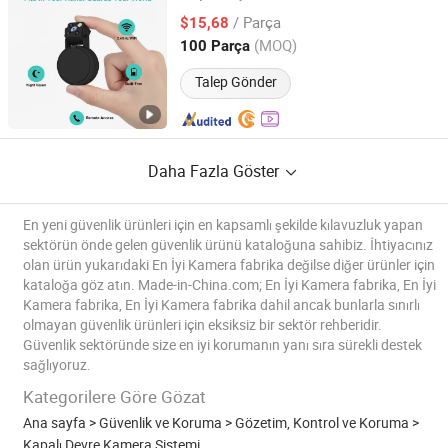
/ Parça
$15,68
Guangdong, China
Fiyat 2015
(MOQ)
100 Parça
Talep Gönder
Daha Fazla Göster
En yeni güvenlik ürünleri için en kapsamlı şekilde kılavuzluk yapan
sektörün önde gelen güvenlik ürünü kataloğuna sahibiz. İhtiyacınız
olan ürün yukarıdaki En İyi Kamera fabrika değilse diğer ürünler için
kataloğa göz atın. Made-in-China.com; En İyi Kamera fabrika, En İyi
Kamera fabrika, En İyi Kamera fabrika dahil ancak bunlarla sınırlı
olmayan güvenlik ürünleri için eksiksiz bir sektör rehberidir.
Güvenlik sektöründe size en iyi korumanın yanı sıra sürekli destek
sağlıyoruz.
Kategorilere Göre Gözat
Ana sayfa
>
Güvenlik ve Koruma
>
Gözetim, Kontrol ve Koruma
>
Kapalı Devre Kamera Sistemi