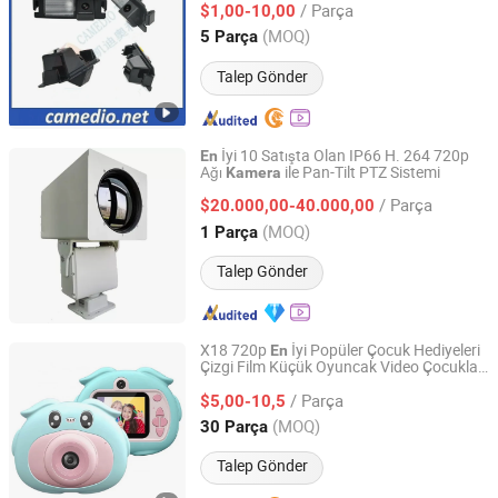
/ Parça
$1,00-10,00
Guangdong, China
Fiyat 2014
(MOQ)
5 Parça
Talep Gönder
İyi 10 Satışta Olan IP66 H. 264 720p
En
Ağı
ile Pan-Tilt PTZ Sistemi
Kamera
Shandong Sheenrun Optics & Electronics Co., Ltd.
/ Parça
$20.000,00-40.000,00
Shandong, China
Fiyat 2010
(MOQ)
1 Parça
Talep Gönder
X18 720p
İyi Popüler Çocuk Hediyeleri
En
Çizgi Film Küçük Oyuncak Video Çocuklar
Shenzhen Runton Technology Co., Ltd.
Eğl
celi
en
Kamera
/ Parça
$5,00-10,5
Guangdong, China
Fiyat 2018
(MOQ)
30 Parça
Talep Gönder