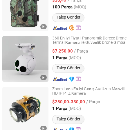
$30,49
Guangdong, China
Fiyat 2015
(MOQ)
100 Parça
Talep Gönder
360
İyi Fiyatlı Panoramik Derece Drone
En
Termal
ile Güv
lik Drone Gimbal
Kamera
en
Nanjing Zhuoyu Intelligent Technology Co., Ltd.
/ Parça
$7.250,00
Jiangsu, China
Fiyat 2025
(MOQ)
1 Parça
Talep Gönder
Zoom L
s
İyi G
iş Açı Uzun M
zilli
en
En
en
en
HD IP PTZ
Kamera
Hangzhou Huanyu Vision Technology Co., Ltd.
/ Parça
$280,00-350,00
Zhejiang, China
Fiyat 2022
(MOQ)
1 Parça
Talep Gönder