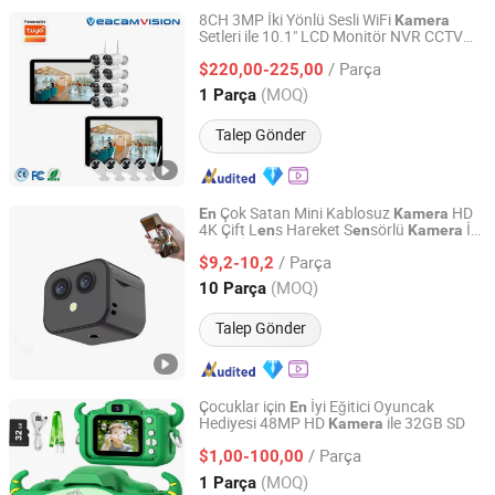
8CH 3MP İki Yönlü Sesli WiFi
Kamera
Setleri ile 10.1" LCD Monitör NVR CCTV
Veacam Electronics Co., Ltd
WiFi Mermi
sı ve NVR Setleri 3MP
Kamera
/ Parça
WiFi Setleri
İyi Kablosuz IP
$220,00-225,00
En
Kamera
Guangdong, China
Fiyat 2023
(MOQ)
1 Parça
Talep Gönder
Çok Satan Mini Kablosuz
HD
En
Kamera
4K Çift L
s Hareket S
sörlü
İki
en
en
Kamera
Yueqing Winston Electric Co., Ltd.
Yönlü İlişki İzleme
/ Parça
$9,2-10,2
Zhejiang, China
Fiyat 2011
(MOQ)
10 Parça
Talep Gönder
Çocuklar için
İyi Eğitici Oyuncak
En
Hediyesi 48MP HD
ile 32GB SD
Kamera
Shenzhen KidsMind Manufacturing Technology Co., Ltd.
/ Parça
$1,00-100,00
Guangdong, China
Fiyat 2026
(MOQ)
1 Parça