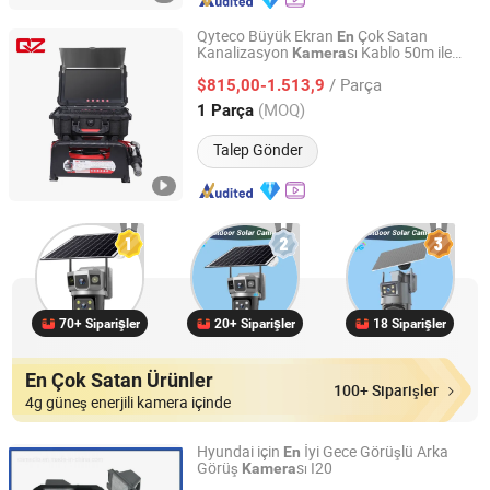
Qyteco Büyük Ekran
Çok Satan
En
Kanalizasyon
sı Kablo 50m ile
Kamera
Shenzhen QYTeco Limited
Boru Hattı Tespiti için
/ Parça
$815,00-1.513,9
Guangdong, China
Fiyat 2021
(MOQ)
1 Parça
Talep Gönder
70+ Siparişler
20+ Siparişler
18 Siparişler
En Çok Satan Ürünler
100+ Siparişler
4g güneş enerjili kamera içinde
Hyundai için
İyi Gece Görüşlü Arka
En
Görüş
sı I20
Kamera
Shenzhen Camedio Technology Co., Ltd.