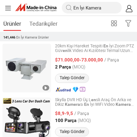
Ürünler
Tedarikçiler
En İyi Kamera
Ürünler
141,446
20km Kişi Hareket Tespiti
İyi Zoom PTZ
En
Güv
lik Video Ai Kızılötesi Termal Uzun
en
Hangzhou Chenquan Tech Co., Ltd
M
zilli
lar
en
Kamera
/ Parça
$71.000,00-73.000,00
Zhejiang, China
Fiyat 2020
(MOQ)
2 Parça
Talep Gönder
Skylla DVR HD Üç L
sli Araç Ön Arka ve
en
Dikiz
sı
İyi WiFi Video
sı
Kamera
En
Kamera
Huizhou Tianjie Technology Co., Ltd.
1080P Gece Görüşlü Dash Cam
/ Parça
$8,9-9,5
Guangdong, China
Fiyat 2023
(MOQ)
100 Parça
Talep Gönder