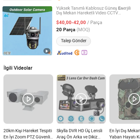
Yüksek Tanımlı Kablosuz Güneş
erjili
En
Dış Mekan Hareketli Video CCTV
Zhangzhou Weiweite Trading Co., Ltd.
sı PTZ
İyi Güneş CCTV 4G WiFi
Kamera
En
/ Parça
sı
$40,00-42,00
Kamera
Fujian, China
Fiyat 2024
(MOQ)
20 Parça
Talep Gönder
İlgili Videolar
20km Kişi Hareket Tespiti
Skylla DVR HD Üç Lensli
En İyi Dış Meka
En İyi Zoom PTZ Güvenlik
Araç Ön Arka ve Dikiz
Yaban Hayatı K