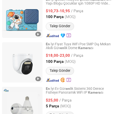
Yapı Bloğu Çocuklar için 1080P HD Video
Dazec Electronic Co., Ltd
Fotoğraf Oyuncak
sı Çocuklar için
Kamera
/ Parça
$10,73-10,95
Guangdong, China
Fiyat 2022
(MOQ)
100 Parça
Talep Gönder
İyi Fiyat Tuya WiFi Poe 5MP Dış Mekan
En
Akıllı Güv
lik Dome
sı
en
Kamera
Zhongshan Sunhigh Electronic Product Manufacture Co.,
Ltd.
/ Parça
$18,00-23,00
(MOQ)
100 Parça
Guangdong, China
Fiyat 2021
Talep Gönder
İyi Ev Güv
lik Sistemi 360 Derece
En
en
Fisheye Panoramik WiFi IP
sı
Kamera
Sunrise Security Technology Co., Ltd.
/ Parça
$25,00
Guangdong, China
Fiyat 2018
(MOQ)
5 Parça