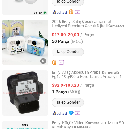
Talep Gönder
2025
İyi Satış Çocuklar için Tatil
En
Hediyesi Premium Çocuk Dijital
sı
Kamera
Juhuaxin(Foshan)Electronics Co. Ltd.
Yüksek Kare Hızı Net Düzgün Çekimler
/ Parça
Tam Güncell
miş Donanım Çocuk Dostu
$17,00-20,00
en
Fotoğrafçılık Cihazı Çocuklar için
Guangdong, China
Fiyat 2025
(MOQ)
50 Parça
Talep Gönder
İyi Araç Aksesuarı Araba
sı
En
Kamera
Eg1z-19g490-a Ford Taurus Aracı için 13-
Quanzhou Fanghua Import Export Co., Ltd.
19
/ Parça
$92,9-103,23
Fujian, China
Fiyat 2020
(MOQ)
1 Parça
Talep Gönder
İyi Küçük Video
sı ile Micro SD
En
Kamera
Küçük Kayıt
sı
Kamera
Shenzhen Shire Star Electronic Technology Co., Ltd.