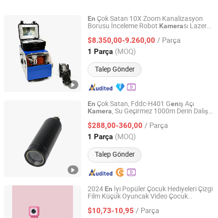
Video Ai Kızılötesi Termal
Kamerası En İyi WiFi
Av Yolu Kamera
Uzun Menzilli Kameralar
Video Kamerası 1080P
Olmadan nedir
Çok Satan 10X Zoom Kanalizasyon
En
nedir?
Gece Görüşlü Dash Cam
Borusu İnceleme Robot
sı Lazer
Kamera
Zhengzhou Jiutai Technology Co., Ltd.
Fonksiyonu
nedir?
/ Parça
$8.350,00-9.260,00
Henan, China
Fiyat 2021
(MOQ)
1 Parça
Talep Gönder
Çok Satan, Fddc-H401 G
iş Açı
En
en
, Su Geçirmez 1000m Derin Dalış
Kamera
Shenzhen Full Depth Technology Co., Ltd.
sı
Kamera
/ Parça
$288,00-360,00
Guangdong, China
Fiyat 2025
(MOQ)
1 Parça
Talep Gönder
2024
İyi Popüler Çocuk Hediyeleri Çizgi
En
Film Küçük Oyuncak Video Çocuk
Dazec Electronic Co., Ltd
Eğl
celi
HD Çocuklar
en
Kamera
/ Parça
$10,73-10,95