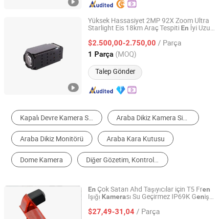
Yüksek Hassasiyet 2MP 92X Zoom Ultra
Starlight Eis 18km Araç Tespiti
İyi Uzun
En
Hangzhou Chenquan Tech Co., Ltd.
M
zilli Dış Mekan Güv
lik
sı
en
en
Kamera
/ Parça
L
si
$2.500,00-2.750,00
en
Zhejiang, China
Fiyat 2020
(MOQ)
1 Parça
Talep Gönder
Kapalı Devre Kamera Sistemi
Araba Dikiz Kamera Sistemi
Araba Dikiz Monitörü
Araba Kara Kutusu
Dome Kamera
Diğer Gözetim, Kontrol ve Koruma Ürünleri
Çok Satan Ahd Taşıyıcılar için T5 Fr
En
en
Işığı
sı Su Geçirmez IP69K G
iş
Kamera
en
Brvision Technology Co., Ltd.
Açı İki Kapılı Araç Geri Görüş Yardımı Van
/ Parça
$27,49-31,04