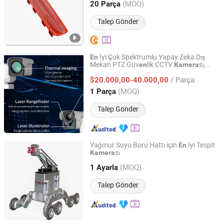
Guangdong, China
Fiyat 2015
(MOQ)
20 Parça
Talep Gönder
İyi Çok Spektrumlu Yapay Zeka Dış
En
Mekan PTZ Güv
lik CCTV
sı,
en
Kamera
Raythink Technology Co., Ltd.
Orman Yangını Tespiti için Yapay Zeka
/ Parça
Duman ve Yangın Tanıma ile
$20.000,00-40.000,00
Shandong, China
Fiyat 2024
(MOQ)
1 Parça
Talep Gönder
Yağmur Suyu Boru Hattı için
İyi Tespit
En
sı
Kamera
Wuhan Easy-Sight Technology Co., Ltd.
(MOQ)
1 Ayarla
Hubei, China
Fiyat 2018
Talep Gönder