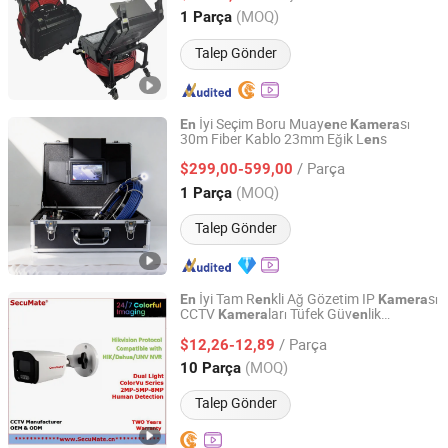
Guangdong, China
Fiyat 2025
(MOQ)
1 Parça
Talep Gönder
İyi Seçim Boru Muay
e
sı
En
en
Kamera
30m Fiber Kablo 23mm Eğik L
s
en
Shenzhen Wopson Electrical Co., Ltd.
/ Parça
$299,00-599,00
Guangdong, China
Fiyat 2015
(MOQ)
1 Parça
Talep Gönder
İyi Tam R
kli Ağ Gözetim IP
sı
En
en
Kamera
CCTV
ları Tüfek Güv
lik
Kamera
en
SHENZHEN SECUMATE TECHNOLOGY CO., LIMITED
sı Akıllı Mobil
Mikrofonlu
Kamera
Kamera
/ Parça
$12,26-12,89
Hongkong, Hongkong_China
Fiyat 2018
(MOQ)
10 Parça
Talep Gönder