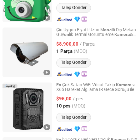
Talep Gönder
Çin Uygun Fiyatlı Uzun M
zilli Dış Mekan
en
Güv
lik Termal Görüntüleme
sı
en
Kamera
Shandong Sheenrun Optics & Electronics Co., Ltd.
İyi Fiyat
En
/ Parça
$8.900,00
Shandong, China
Fiyat 2010
(MOQ)
1 Parça
Talep Gönder
Çok Satan WiFi Vücut Takip
sı
En
Kamera
X6b Hareket Algılama IR Gece Görüşü ile
Shenzhen Eeyelog Technology Co., Ltd.
/ pcs
$95,00
Guangdong, China
Fiyat 2023
(MOQ)
10 pcs
Talep Gönder
İyi Çocuk Hediyesi Çocuk
sı DIY
En
Kamera