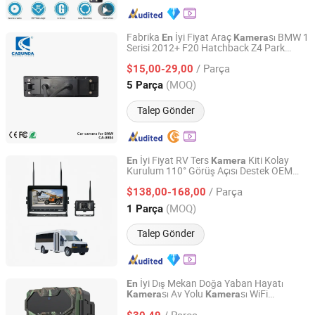
Fabrika
İyi Fiyat Araç
sı BMW 1
En
Kamera
Serisi 2012+ F20 Hatchback Z4 Park
Shenzhen Casunda Tech Limited
sı
Kamera
/ Parça
$15,00-29,00
Guangdong, China
Fiyat 2021
(MOQ)
5 Parça
Talep Gönder
İyi Fiyat RV Ters
Kiti Kolay
En
Kamera
Kurulum 110° Görüş Açısı Destek OEM
Veise (Guang Zhou) Electronics Co., Ltd.
ODM Karavan Otobüsü için
/ Parça
$138,00-168,00
Guangdong, China
Fiyat 2006
(MOQ)
1 Parça
Talep Gönder
İyi Dış Mekan Doğa Yaban Hayatı
En
sı Av Yolu
sı WiFi
Kamera
Kamera
Shenzhen Shire Star Electronic Technology Co., Ltd.
Olmadan
/ Parça