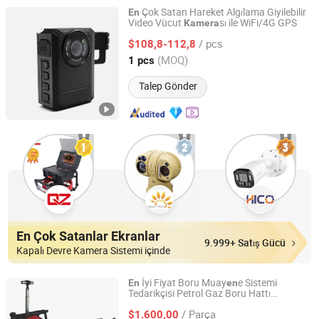
Çok Satan Hareket Algılama Giyilebilir
En
Video Vücut
sı ile WiFi/4G GPS
Kamera
Shenzhen Eeyelog Technology Co., Ltd.
/ pcs
$108,8-112,8
Guangdong, China
Fiyat 2023
(MOQ)
1 pcs
Talep Gönder
En Çok Satanlar Ekranlar
9.999+ Satış Gücü
Kapalı Devre Kamera Sistemi içinde
İyi Fiyat Boru Muay
e Sistemi
En
en
Tedarikçisi Petrol Gaz Boru Hattı
Shenzhen Lingyue Vision Technology Co., Ltd.
Muay
e
sı
en
Kamera
/ Parça
$1.600,00