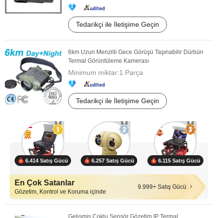
Tedarikçi ile İletişime Geçin
6km Uzun Menzilli Gece Görüşü Taşınabilir Dürbün
Termal Görüntüleme Kamerası
Minimum miktar:
1 Parça
Tedarikçi ile İletişime Geçin
6.414 Satış Gücü
6.257 Satış Gücü
6.115 Satış Gücü
En Çok Satanlar
9.999+ Satış Gücü
Gözetim, Kontrol ve Koruma içinde
Gelişmiş Çoklu Sensör Gözetim IP Termal