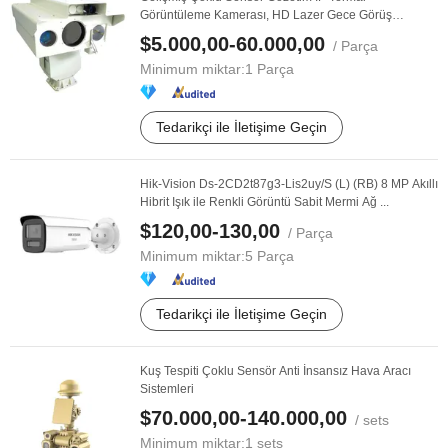
Görüntüleme Kamerası, HD Lazer Gece Görüş
Kamerası, Lazer ...
$5.000,00-60.000,00
/ Parça
Minimum miktar:
1 Parça
Tedarikçi ile İletişime Geçin
Hik-Vision Ds-2CD2t87g3-Lis2uy/S (L) (RB) 8 MP Akıllı
Hibrit Işık ile Renkli Görüntü Sabit Mermi Ağ ...
$120,00-130,00
/ Parça
Minimum miktar:
5 Parça
Tedarikçi ile İletişime Geçin
Kuş Tespiti Çoklu Sensör Anti İnsansız Hava Aracı
Sistemleri
$70.000,00-140.000,00
/ sets
Minimum miktar:
1 sets