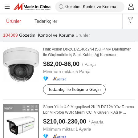
Ürünler
Tedarikçiler
104389
Gözetim, Kontrol ve Koruma
Ürünler
Hhik Vision Ds-2CD2146g2h-I (SU) 4MP Darkfighter
ile Güçlendirilmiş Sabit Kubbe Ağ Kamerası
$82,00-86,00
/ Parça
Minimum miktar:
5 Parça
Tedarikçi ile İletişime Geçin
Süper Yıldız 4.0 Megapiksel 2K IR DC12V Yüz Tanıma
Lpr Mikrofon WDR Mermi CCTV Gü
ve
nlik Ağ IP ...
$210,00-230,00
/ Ayarla
Minimum miktar:
1 Ayarla