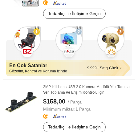
Tedarikçi ile İletişime Geçin
En Çok Satanlar
9.999+ Satış Gücü
Gözetim, Kontrol ve Koruma içinde
2MP İkili Lens USB 2.0 Kamera Modülü Yüz Tanıma
Ve
ri Toplama
ve
Erişim
Kontrol
ü için
$158,00
/ Parça
Minimum miktar:
1 Parça
Tedarikçi ile İletişime Geçin