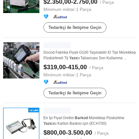
$2.350,00-2.750,00
/ Parça
Minimum miktar:
1 Parça
Tedarikçi ile İletişime Geçin
Docod Fabrika Fiyatı G100 Taşınabilir El Tipi Mürekkep
Püskürtmeli Tij
Yazıcı
Tabancası Son Kullanma ...
$319,00-415,00
/ Parça
Minimum miktar:
1 Parça
Tedarikçi ile İletişime Geçin
En İyi Fiyat Üretim
Barkod
Mürekkep Püskürtme
Yazıcı
sı Karton Baskısı için (ECH700)
$800,00-3.500,00
/ Parça