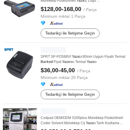
Mürekkep Püskürtmeli
Yazıcı
, Logo ...
$128,00-168,00
/ Parça
Minimum miktar:
1 Parça
Tedarikçi ile İletişime Geçin
SPRT SP-POS88VI
Yazıcı
80mm Uygun Fiyatlı Termal
Barkod
Fiyat
Yazıcı
sı Termal
Yazıcı
$36,00-45,00
/ Parça
Minimum miktar:
20 Parça
Tedarikçi ile İletişime Geçin
Codpad OEM/ODM S200plus Mürekkep Püskürtmeli
Coder Solvent Mürekkep Cij
Yazıcı
Tarih Kodlama ...