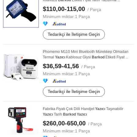
Kılavuzu
Barkod
Etiketi Fiyat Tarih Yazdırma ...
$110,00-115,00
/ Parça
Minimum miktar:
1 Parça
Tedarikçi ile İletişime Geçin
Phomemo M110 Mini Bluetooth Mürekkep Olmadan
Termal
Yazıcı
Kablosuz Giysi
Barkod
Etiketi Fiyat ...
$36,59-41,56
/ Parça
Minimum miktar:
1 Parça
Tedarikçi ile İletişime Geçin
Fabrika Fiyatı Çok Dilli Handjet
Yazıcı
Taşınabilir
Yazıcı
Tarih
Barkod
Yazıcı
$260,00-650,00
/ Parça
Minimum miktar:
1 Parça