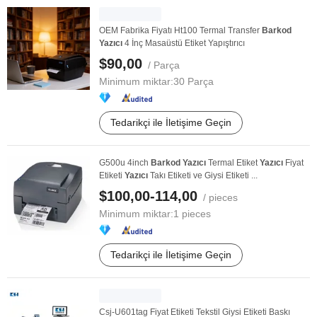
OEM Fabrika Fiyatı Ht100 Termal Transfer
Barkod
Yazıcı
4 İnç Masaüstü Etiket Yapıştırıcı
$90,00
/ Parça
Minimum miktar:
30 Parça
Tedarikçi ile İletişime Geçin
G500u 4inch
Barkod
Yazıcı
Termal Etiket
Yazıcı
Fiyat
Etiketi
Yazıcı
Takı Etiketi ve Giysi Etiketi ...
$100,00-114,00
/ pieces
Minimum miktar:
1 pieces
Tedarikçi ile İletişime Geçin
Csj-U601tag Fiyat Etiketi Tekstil Giysi Etiketi Baskı