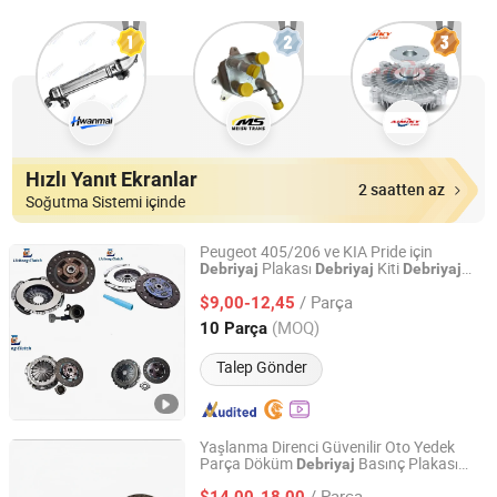
Hızlı Yanıt Ekranlar
2 saatten az
Soğutma Sistemi içinde
Peugeot 405/206 ve KIA Pride için
Plakası
Kiti
Debriyaj
Debriyaj
Debriyaj
Jinan Licheng Automotive Parts Co., Ltd.
Kapağı Yedek Parçaları
/ Parça
$9,00-12,45
Shandong, China
Fiyat 2023
(MOQ)
10 Parça
Talep Gönder
Yaşlanma Direnci Güvenilir Oto Yedek
Parça Döküm
Basınç Plakası
Debriyaj
Sichuan Jinyu Hengtong Automotive Parts Co., Ltd.
Kapağı VW için
/ Parça
$14,00-18,00