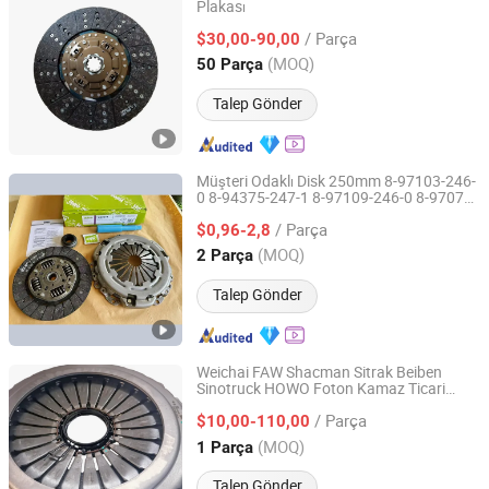
Plakası
Guilin Fuda Co., Ltd.
/ Parça
$30,00-90,00
Guangxi, China
Fiyat 2026
(MOQ)
50 Parça
Talep Gönder
Müşteri Odaklı Disk 250mm 8-97103-246-
0 8-94375-247-1 8-97109-246-0 8-97070-
Xingtai Tuoyuan Machinery Parts Co., Ltd.
843-0 Fabrika Fiyatı Çin Profesyonel
/ Parça
Basınç Plakası
$0,96-2,8
Otomatik
Debriyaj
Hebei, China
Fiyat 2025
(MOQ)
2 Parça
Talep Gönder
Weichai FAW Shacman Sitrak Beiben
Sinotruck HOWO Foton Kamaz Ticari
Changchun Yidong Automobile Parts Manufacturing Co.,
Araç Ağır Yük Kamyonu Yedek Parçaları
Ltd.
/ Parça
Traktör Araç
Şanzıman
$10,00-110,00
Otomatik
Montajı
Debriyaj
(MOQ)
1 Parça
Jilin, China
Fiyat 2025
Talep Gönder