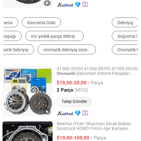
Debriyaj
Oto Rulman
Fren
Soğutma Sistemi
Diğer Otomobil Parçaları
Otomatik Klima Debriyajı
41300-39260 41300-39295 41300-39350
Şanzıman Sistemi Parçaları
Otomatik
Xingtai Tuoyuan Machinery Parts Co., Ltd.
Diski Basınç Plakası
Kiti
Debriyaj
Debriyaj
/ Parça
Hyundai Tucson Aracı için
$10,00-20,00
Hebei, China
Fiyat 2025
(MOQ)
2 Parça
Talep Gönder
Weichai /FAW /Shacman Sitrak Beiben
Sinotruck HOWO Foton Ağır Kamyon
Changchun Yidong Automobile Parts Manufacturing Co.,
Traktör Araç Yedek Parçaları Dayanıklı
Ltd.
/ Parça
Disk Plakası Montajı için
$10,00-100,00
Debriyaj