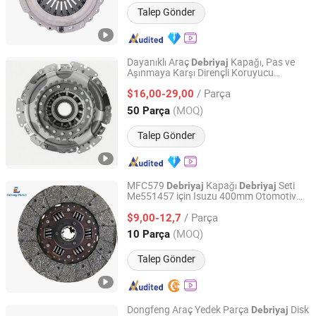
Talep Gönder
Dayanıklı Araç
Kapağı, Pas ve
Debriyaj
Aşınmaya Karşı Dirençli Koruyucu
Sichuan Jinyu Hengtong Automotive Parts Co., Ltd.
Kaplama Katmanına Sahip, Toyota,
/ Parça
Volkswagen, Hyundai Motor, Audi için
$16,00-29,00
Yedek Parça
Sichuan, China
Fiyat 2025
(MOQ)
50 Parça
Talep Gönder
MFC579
Kapağı
Seti
Debriyaj
Debriyaj
Me551457 için Isuzu 400mm Otomotiv
Jinan Licheng Automotive Parts Co., Ltd.
Yedek Parçaları
/ Parça
$9,00-12,7
Shandong, China
Fiyat 2023
(MOQ)
10 Parça
Talep Gönder
Dongfeng Araç Yedek Parça
Disk
Debriyaj