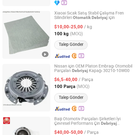
Xiaoai Sıcak Satış Stabil Çalışma Fren
Silindirleri
için
Otomatik
Debriyaj
Hangzhou Xiaoai Mechanical Equipment Factory
/ kg
$10,00-25,00
Zhejiang, China
Fiyat 2022
(MOQ)
100 kg
Talep Gönder
Nissan için OEM Platon Embragı Otomobil
Parçaları
Kapağı 30210-10W00
Debriyaj
Guangzhou Glory Auto Parts Co., Ltd.
/ Parça
$6,5-40,00
Guangdong, China
Fiyat 2021
(MOQ)
100 Parça
Talep Gönder
Baiji Otomotiv Parçaları Şirketleri İyi
Çevresel Performans Çin
Debriyaj
Hebei Baiji Auto Parts Co., Ltd.
Otomotiv Parçaları
/ Parça
$40,00-50,00