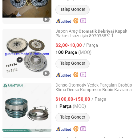
Talep Gönder
Japon Araç
Kapak
Otomatik
Debriyaj
Plakası Isuzu için 8970388311
Qingdao Guardx Industry Co., Ltd
/ Parça
$2,00-10,00
Shandong, China
Fiyat 2019
(MOQ)
100 Parça
Talep Gönder
Denso Otomotiv Yedek Parçaları Otobüs
Klima Denso Kompresör Bobin Kavrama
Guangdong Fangyuyuan Refrigeration Industrial Co.,Ltd.
/ Parça
$100,00-150,00
Guangdong, China
Fiyat 2022
(MOQ)
1 Parça
Talep Gönder