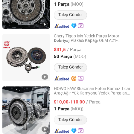
Wg9925160400
(MOQ)
1 Parça
Jilin, China
Fiyat 2025
Talep Gönder
Chery Tiggo için Yedek Parça Motor
Plakası Kapağı OEM A21-
Debriyaj
Yuhuan Bowei Clutch Co., Ltd.
1601020
Kt A5
Debriyaj
/ Parça
$31,5
Zhejiang, China
Fiyat 2026
(MOQ)
50 Parça
Talep Gönder
HOWO FAW Shacman Foton Kamaz Ticari
Araç Ağır Yük Kamyonu Yedek Parçaları
Changchun Yidong Automobile Parts Manufacturing Co.,
Traktör Araba
Disk Basınç
Otomatik
Ltd.
/ Parça
Plakası
Wg9525160021
$10,00-110,00
Debriyaj
(MOQ)
1 Parça
Jilin, China
Fiyat 2025
Talep Gönder