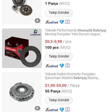
Hebei, China
Fiyat 2023
(MOQ)
1 Parça
Talep Gönder
Yüksek Performanslı
Otomatik
Debriyaj
Montaj Parçaları Yeni Durum Uygun
Hubei Longyun Auto Co., Ltd.
Fiyatlı Sürtünme Malzemesi
Debriyaj
/ pcs
Yüzeyi Fiyatı
$0,5-0,98
Hubei, China
Fiyat 2025
(MOQ)
100 pcs
Talep Gönder
Yüksek Kalite Otomotiv Parçaları
Şanzıman Sistemi
Basınç
Debriyaj
Shanghai Spb Industry Co., Ltd.
Plakası
Kapağı 3082171131
Debriyaj
/ Parça
21211223215 BMW için
$1,00-50,00
Shanghai, China
Fiyat 2020
(MOQ)
50 Parça
Talep Gönder