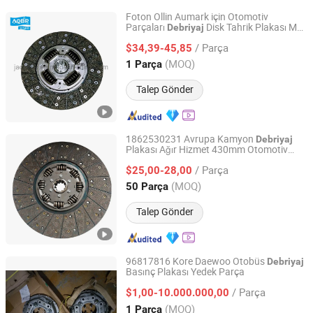
Foton Ollin Aumark için Otomotiv
Parçaları
Disk Tahrik Plakası M2
Debriyaj
Hefei Yifan Auto Parts Sales Co., Ltd.
C3 Toano K1 S5408502110106W0027
/ Parça
$34,39-45,85
Anhui, China
Fiyat 2022
(MOQ)
1 Parça
Talep Gönder
1862530231 Avrupa Kamyon
Debriyaj
Plakası Ağır Hizmet 430mm Otomotiv
Shandong Welle Vehicle & Parts Co., Ltd.
Yedek Parçaları
/ Parça
$25,00-28,00
Shandong, China
Fiyat 2025
(MOQ)
50 Parça
Talep Gönder
96817816 Kore Daewoo Otobüs
Debriyaj
Basınç Plakası Yedek Parça
Hangzhou Hengjing Trading Co., Ltd.
/ Parça
$1,00-10.000.000,00
Zhejiang, China
Fiyat 2015
(MOQ)
1 Parça