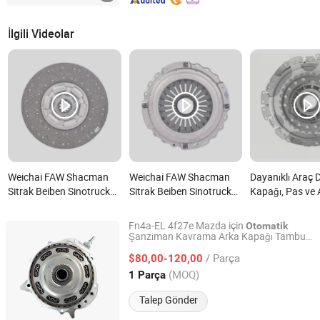
İlgili Videolar
Weichai FAW Shacman
Weichai FAW Shacman
Dayanıklı Araç 
Sitrak Beiben Sinotruck
Sitrak Beiben Sinotruck
Kapağı, Pas ve
HOWO Ticari Araç
HOWO Foton Otomotiv
Karşı Dirençli 
Otomatik Şanzıman Ağır
Yedek Parça Şanzman
Kaplama Katm
Fn4a-EL 4f27e Mazda için
Otomatik
Kamyon Traktör Araç
Sistemleri Ağır Kamyon
Sahip, Toyota,
Şanzıman Kavrama Arka Kapağı Tambur
Hangzhou Braider Auto Parts Co., Ltd.
Montajı
Otomatik Disk Basınç
Parçaları Debriyaj Kapağı
Volkswagen, H
/ Parça
$80,00-120,00
Plakası Debriyaj nedir?
Montajı Yedek Pazar için
Motor, Audi içi
Zhejiang, China
Fiyat 2026
(MOQ)
1 Parça
nedir?
Parça nedir?
Talep Gönder