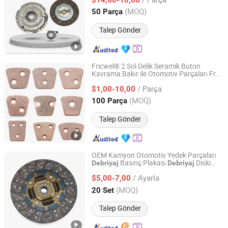
Sichuan, China
Fiyat 2025
(MOQ)
50 Parça
Talep Gönder
Fricwel® 2 Sol Delik Seramik Buton
Kavrama Bakır ile Otomotiv Parçaları Fren
FRICWEL AUTOMOTIVE LIMITED
Balataları Motosiklet Parçaları Kavrama
/ Parça
Plakası için Buton Kavrama
$1,00-10,00
Zhejiang, China
Fiyat 2013
(MOQ)
100 Parça
Talep Gönder
OEM Kamyon Otomotiv Yedek Parçaları
Basınç Plakası
Diski
Debriyaj
Debriyaj
Wuhan Circle Star Auto Parts Co., Ltd
Kiti Fabrika Tedarikçi Üretici
Debriyaj
/ Ayarla
30100-ED800 3312000290 500392643
$5,00-7,00
31250-60431 31250-36131
Hubei, China
Fiyat 2025
(MOQ)
20 Set
Talep Gönder