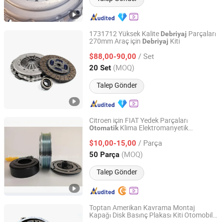
1731712 Yüksek Kalite
Parçaları
Debriyaj
270mm Araç için
Kiti
Debriyaj
Yancheng Terbon Auto Parts Co., Ltd
/ Set
$88,00-90,00
Jiangsu, China
Fiyat 2025
(MOQ)
20 Set
Talep Gönder
Citroen için FIAT Yedek Parçaları
Klima Elektromanyetik
Otomatik
Hangzhou Halomount Automotive Components Co.,Ltd.
Kavrama
/ Parça
$10,00-15,00
Zhejiang, China
Fiyat 2019
(MOQ)
50 Parça
Talep Gönder
Toptan Amerikan Kavrama Montaj
Kapağı Disk Basınç Plakası Kiti Otomobil
Yancheng Terbon Auto Parts Co., Ltd