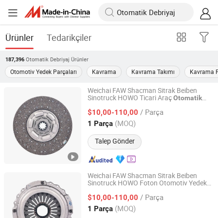
Ürünler
Tedarikçiler
Otomatik Debriyaj
Ürünler
187,396
Otomotiv Yedek Parçaları
Kavrama
Kavrama Takımı
Kavrama P
Weichai FAW Shacman Sitrak Beiben
Sinotruck HOWO Ticari Araç
Otomatik
Changchun Yidong Automobile Parts Manufacturing Co.,
Şanzıman Ağır Kamyon Traktör Araç
Ltd.
/ Parça
Disk Basınç Plakası
$10,00-110,00
Otomatik
Debriyaj
(MOQ)
1 Parça
Jilin, China
Fiyat 2025
Talep Gönder
Weichai FAW Shacman Sitrak Beiben
Sinotruck HOWO Foton Otomotiv Yedek
Changchun Yidong Automobile Parts Manufacturing Co.,
Parça Şanzman Sistemleri Ağır Kamyon
Ltd.
/ Parça
Parçaları
Kapağı Montajı Yedek
$10,00-110,00
Debriyaj
Pazar için
(MOQ)
1 Parça
Jilin, China
Fiyat 2025