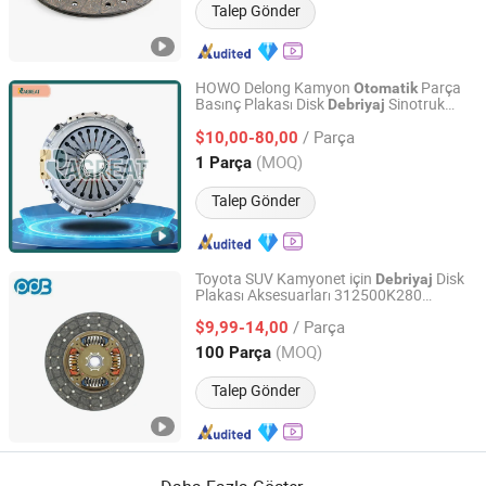
Talep Gönder
HOWO Delong Kamyon
Parça
Otomatik
Basınç Plakası Disk
Sinotruk
Debriyaj
Jinan Zhixing Tianxia Automotive Parts Co., Ltd.
Shacman için
/ Parça
$10,00-80,00
Shandong, China
Fiyat 2025
(MOQ)
1 Parça
Talep Gönder
Toyota SUV Kamyonet için
Disk
Debriyaj
Plakası Aksesuarları 312500K280
Sichuan Mighty Machinery Co., Ltd.
J2202113
/ Parça
$9,99-14,00
Sichuan, China
Fiyat 2020
(MOQ)
100 Parça
Talep Gönder