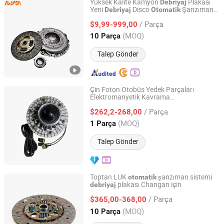
Yüksek Kalite Kamyon
Plakası
Debriyaj
Yeni
Disco
Şanzıman
Debriyaj
Otomatik
RG MECHANICAL EQUIPMENT CO.LTD
Sistemi için OEM 3400000797
/ Parça
$9,99-999,00
Shandong, China
Fiyat 2019
(MOQ)
10 Parça
Talep Gönder
Çin Foton Otobüs Yedek Parçaları
Elektromanyetik Kavrama
RUIBO AUTO EQUIPMENT CO., LIMITED
1612013012007
/ Parça
$262,2-268,00
Henan, China
Fiyat 2024
(MOQ)
1 Parça
Talep Gönder
Toptan LUK
şanzıman sistemi
otomatik
plakası Changan için
debriyaj
Guangzhou Gangzheng Automobile Parts Co.,Ltd.
/ Parça
$365,00-368,00
Guangdong, China
Fiyat 2022
(MOQ)
10 Parça