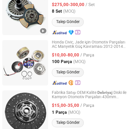
Kamyon Parçaları
/ Set
$275,00-300,00
Jiangsu, China
Fiyat 2025
(MOQ)
8 Set
Talep Gönder
Honda Civic, Jade için Otomotiv Parçaları
AC Manyetik Güç Kavraması 2012-2014
GUANGZHOU SONGXUE AIR-CON LIMITED
Trse09 Saga Flx 6pk 116mm 35X50X20
/ Parça
$10,00-80,00
Guangdong, China
Fiyat 2017
(MOQ)
100 Parça
Talep Gönder
Fabrika Satışı OEM Kalite
Diski ile
Debriyaj
Kamyon Otomotiv Parçaları 430mm
Hejian Dali Automotive Parts Co., Ltd
Plakası
/ Parça
$15,00-35,00
Hebei, China
Fiyat 2024
(MOQ)
1 Parça
Talep Gönder