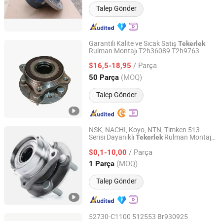
Talep Gönder
Garantili Kalite ve Sıcak Satış
Tekerlek
Rulman Montajı T2h36089 T2h9763
Guangzhou Keya Machinery Co., Ltd.
Gx73-2c300-Bb Gx732c300bb
Tekerlek
/ Parça
Hub Rulmanı Otomotiv Parçası Jaguar
$16,5-18,95
için
Guangdong, China
Fiyat 2025
(MOQ)
50 Parça
Talep Gönder
NSK, NACHI, Koyo, NTN, Timken 513
Serisi Dayanıklı
Rulman Montajı,
Tekerlek
Shanghai Luvivo Supply Chain Management Co., Ltd.
Kamyonlar için Gelişmiş ABS Sensörü ile
/ Parça
Özellikli
$0,1-10,00
Shanghai, China
Fiyat 2026
(MOQ)
1 Parça
Talep Gönder
52730-C1100 512553 Br930925