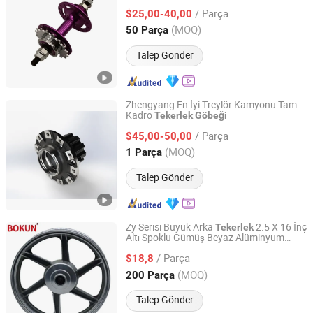
/ Parça
$25,00-40,00
Jiangsu, China
Fiyat 2023
(MOQ)
50 Parça
Talep Gönder
Zhengyang En İyi Treylör Kamyonu Tam
Kadro
Tekerlek
Göbeği
Shandong Zhengyang Machinery Co. Ltd
/ Parça
$45,00-50,00
Shandong, China
Fiyat 2023
(MOQ)
1 Parça
Talep Gönder
Zy Serisi Büyük Arka
2.5 X 16 İnç
Tekerlek
Altı Spoklu Gümüş Beyaz Alüminyum
Yongkang Aokun Industry and Trade Co., Ltd
Alaşımlı Dövme Motosiklet
Tekerlek
/ Parça
$18,8
Göbeği
Zhejiang, China
Fiyat 2025
(MOQ)
200 Parça
Talep Gönder