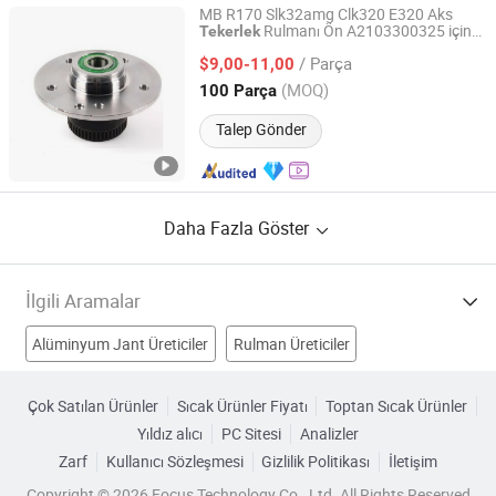
MB R170 Slk32amg Clk320 E320 Aks
Rulmanı Ön A2103300325 için
Tekerlek
Shanghai Spb Industry Co., Ltd.
Slk230 Slk320 Clk430 Clk55amg E55amg
/ Parça
E320 için Mercedes Benz
$9,00-11,00
Shanghai, China
Fiyat 2020
(MOQ)
100 Parça
Talep Gönder
Daha Fazla Göster
İlgili Aramalar
Alüminyum Jant Üreticiler
Rulman Üreticiler
Alüminyum Jant Üreticiler
Çelik Tekerlek Göbeği Üreticiler
Çok Satılan Ürünler
Sıcak Ürünler Fiyatı
Toptan Sıcak Ürünler
Yıldız alıcı
PC Sitesi
Analizler
Otomobil Tekerlek Rulmanı Fabrikalar
Zarf
Kullanıcı Sözleşmesi
Gizlilik Politikası
İletişim
Araç Tekerlek Göbeği Fabrikalar
Copyright © 2026 Focus Technology Co., Ltd. All Rights Reserved