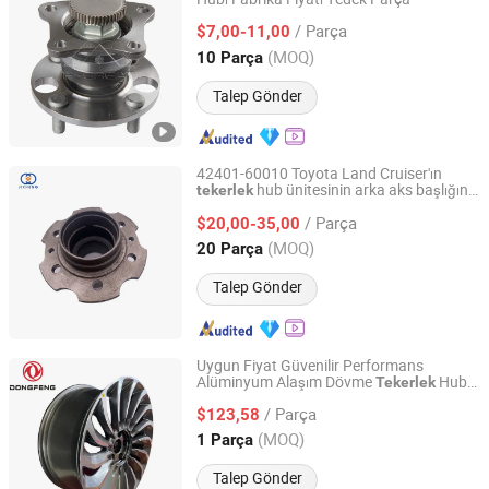
Yiwu Hi-Great Auto Parts Co.,Ltd.
/ Parça
$7,00-11,00
Zhejiang, China
Fiyat 2025
(MOQ)
10 Parça
Talep Gönder
42401-60010 Toyota Land Cruiser'ın
hub ünitesinin arka aks başlığına
tekerlek
AN HUI JI CHENG TRADING CO., LTD.
uygulanabilir Hzj70 ve Hzj75.
/ Parça
$20,00-35,00
Anhui, China
Fiyat 2018
(MOQ)
20 Parça
Talep Gönder
Uygun Fiyat Güvenilir Performans
Alüminyum Alaşım Dövme
Hub
Tekerlek
Wuhan Dong Feng Motor Industry Imp. & Exp. Co., Ltd.
Voyah Free DC09220c05
/ Parça
$123,58
Hubei, China
Fiyat 2021
(MOQ)
1 Parça
Talep Gönder