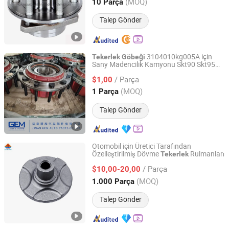
Guangdong, China
Fiyat 2020
(MOQ)
10 Parça
Talep Gönder
3104010kg005A için
Tekerlek
Göbeği
Sany Madencilik Kamyonu Skt90 Skt95
Jinan Gem Auto Parts Co., Ltd.
Skt105 Skt130 Dingil
Jant Yedek
Tekerlek
/ Parça
Parçaları 131401020464A001
$1,00
Shandong, China
Fiyat 2022
(MOQ)
1 Parça
Talep Gönder
Otomobil için Üretici Tarafından
Özelleştirilmiş Dövme
Rulmanları
Tekerlek
Henan Forging Emperor Industry Co.,Ltd.
/ Parça
$10,00-20,00
Henan, China
Fiyat 2019
(MOQ)
1.000 Parça
Talep Gönder