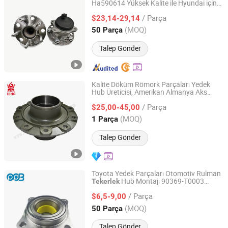
Ha590614 Yüksek Kalite ile Hyundai için
Guangzhou Keya Machinery Co., Ltd.
Otomotiv Parçaları Kullanımında Arka
/ Parça
Rulmanı
$23,14-29,14
Tekerlek
Guangdong, China
Fiyat 2025
(MOQ)
50 Parça
Talep Gönder
Kalite Döküm Römork Parçaları Yedek
Hub Üreticisi, Amerikan Almanya Aks
SHANDONG DINGXING VEHICLE PARTS CO., LTD
Parçaları, Ağır Hizmet Kamyonu BPW
/ Parça
Fuwa
Hub'ları
$25,00-45,00
Tekerlek
Shandong, China
Fiyat 2026
(MOQ)
1 Parça
Talep Gönder
Toyota Yedek Parçaları Otomotiv Rulman
Hub Montajı 90369-T0003
Tekerlek
Sichuan Mighty Machinery Co., Ltd.
Vkba6900 Land Cruiser Prado ve Hilux
/ Parça
için
$6,5-9,00
Sichuan, China
Fiyat 2020
(MOQ)
50 Parça
Talep Gönder