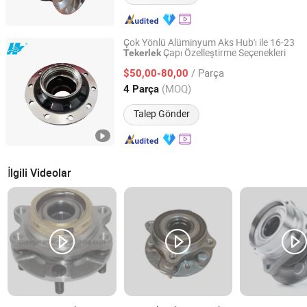
Çok Yönlü Alüminyum Aks Hub'ı ile 16-23
Çapı Özelleştirme Seçenekleri
Tekerlek
Shandong Yuhang Automobile Co., Ltd.
/ Parça
$50,00-80,00
Shandong, China
Fiyat 2025
(MOQ)
4 Parça
Talep Gönder
İlgili Videolar