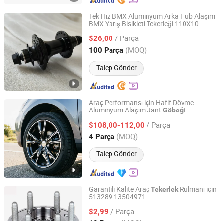
Tek Hız BMX Alüminyum Arka Hub Alaşım
BMX Yarış Bisikleti Tekerleği 110X10
Anhui Liteduro Technology Co., Ltd.
/ Parça
$26,00
Anhui, China
Fiyat 2019
(MOQ)
100 Parça
Talep Gönder
Araç Performansı için Hafif Dövme
Alüminyum Alaşım Jant
Göbeği
HAI NAN JIHOO CO., LTD.
/ Parça
$108,00-112,00
Hainan, China
Fiyat 2026
(MOQ)
4 Parça
Talep Gönder
Garantili Kalite Araç
Rulmanı için
Tekerlek
513289 13504971
Guangzhou Corse Auto Part Co., Ltd.
/ Parça
$2,99