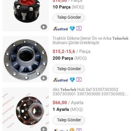
$10,00
Guangdong, China
Fiyat 2020
(MOQ)
10 Parça
Talep Gönder
Traktör Dökme Demir Ön ve Arka
Tekerlek
Rulmanı Çin'de Üretilmiştir
Qingdao Seger Industrial Co., Ltd.
/ Parça
$15,2-15,6
Shandong, China
Fiyat 2014
(MOQ)
200 Parça
Talep Gönder
Aks
Hub Saf 03307303052
Tekerlek
3307303001 3307303000 3307303002
LINQING DAPU BEARING CO., LTD
3307303052 Arka Sağ / Sol
/ Ayarla
$66,00
Shandong, China
Fiyat 2026
(MOQ)
1 Ayarla
Talep Gönder