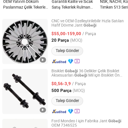
OEM Yatırım Döküm
Garantili Kalite ve Sıcak
NSK, NACHI, Ko
Paslanmaz Çelik Tekerlek
Satış Tekerlek Rulman
Timken 513 Seri
Hub'ı CNC Makinesi ile
Montajı T2h36089
Dayanıklı Tekerl
nedir?
T2h9763 Gx73-2c300-Bb
Rulman Montajı
CNC ve OEM Özelleştirilebilir Hızla Satılan
Gx732c300bb Tekerlek
Kamyonlar için 
Hafif Dövme Jant
Göbeği
Ruici Metal Product (Dalian) Co., Ltd
Hub Rulmanı Otomotiv
ABS Sensörü ile 
/ Parça
$55,00-159,00
Parçası Jaguar için
nedir?
Liaoning, China
Fiyat 2025
(MOQ)
20 Parça
nedir?
Talep Gönder
Bisiklet
36 Delikler Çelik Bisiklet
Göbeği
Aksesuarları
Mil için Bisiklet Ön
Göbeği
Xingtai Tianjiu Bicycle Parts Co., Ltd
Arka
Tekerlek
/ Parça
$0,56-3,9
Hebei, China
Fiyat 2023
(MOQ)
500 Parça
Talep Gönder
Ford Mondeo I için Fabrika Jant
Göbeği
OEM 7346525
Guangzhou Kori Auto Parts Co., Ltd.