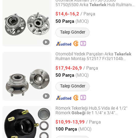
Otomatik Rulman 51750-J5500
51750j5500 Arka
Hub Rulmanı
Tekerlek
Guangzhou Keya Machinery Co., Ltd.
Rulman Hub Ünitesi KIA Stinger
Tekerlek
/ Parça
Aksesuarları
$14,6-16,2
Guangdong, China
Fiyat 2025
(MOQ)
50 Parça
Talep Gönder
Otomobil Yedek Parçaları Arka
Tekerlek
Rulman Montajı 512517 Fr3z1104b
Guangzhou Keya Machinery Co., Ltd.
Hub352 Fr3z1104G Ford Mustang Arka
/ Parça
ler için
$17,94-26,9
Tekerlek
Guangdong, China
Fiyat 2025
(MOQ)
50 Parça
Talep Gönder
Römork Tekerleği Hub,5 Vida ile 4 1/2"
Römork
ile 1 1/4" x 3/4"
Göbeği
Ningbo Harsco Machinery Co., Ltd.
Rulmanlar (L67048 x 11949)
/ Parça
$10,99-13,99
Zhejiang, China
Fiyat 2019
(MOQ)
100 Parça