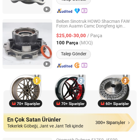
Beiben Sinotruk HOWO Shacman FAW
Foton Auamn Camc Dongfeng için
XINGTAI LANGTONG MACHINERY TECHNOLOGY CO.,LTD
otomobil
hub montajı
tekerlek
/ Parça
$25,00-30,00
Hebei, China
Fiyat 2024
(MOQ)
100 Parça
Talep Gönder
70+ Siparişler
70+ Siparişler
60+ Siparişler
En Çok Satan Ürünler
300+ Siparişler
Tekerlek Göbeği, Jant ve Jant Teli içinde