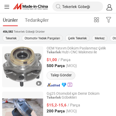
Ürünler
Tedarikçiler
Tekerlek Göbeği
Ürünler
456,582
Tekerlek
Otomotiv Yedek Parçaları
Çelik Tekerlek
Merkez
Ot
OEM Yatırım Döküm Paslanmaz Çelik
Hub'ı CNC Makinesi ile
Tekerlek
Qingdao Seger Industrial Co., Ltd.
/ Parça
$1,00
Shandong, China
Fiyat 2014
(MOQ)
500 Parça
Talep Gönder
Gg25 Otomobil için Demir Döküm
Göbekleri
Tekerlek
Qingdao Seger Industrial Co., Ltd.
/ Parça
$15,2-15,6
Shandong, China
Fiyat 2014
(MOQ)
200 Parça