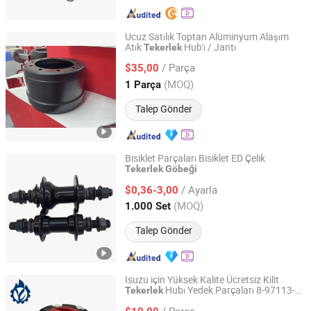
Ucuz Satılık Toptan Alüminyum Alaşım
Atık
Hub'ı / Jantı
Tekerlek
Shandong Lujun Naxin International Trade Co., Ltd.
/ Parça
$35,00
Shandong, China
Fiyat 2022
(MOQ)
1 Parça
Talep Gönder
Bisiklet Parçaları Bisiklet ED Çelik
Tekerlek
Göbeği
Hebei Hongchi Bicycles Co., Ltd
/ Ayarla
$0,36-3,00
Hebei, China
Fiyat 2014
(MOQ)
1.000 Set
Talep Gönder
Isuzu için Yüksek Kalite Ücretsiz Kilit
Hubı Yedek Parçaları 8-97113-
Tekerlek
Guangzhou Lingyue Auto Parts Co., Ltd.
446-0
/ Parça