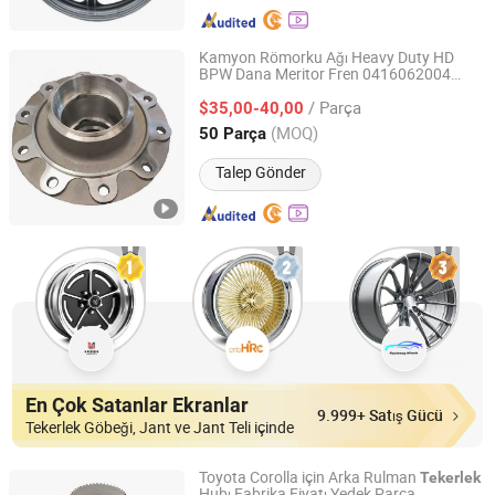
Kamyon Römorku Ağı Heavy Duty HD
BPW Dana Meritor Fren 0416062004
Shanghai HZY Machinery & Trade Co., Ltd.
Rulmanı
Tekerlek
/ Parça
$35,00-40,00
Shanghai, China
Fiyat 2023
(MOQ)
50 Parça
Talep Gönder
En Çok Satanlar Ekranlar
9.999+ Satış Gücü
Tekerlek Göbeği, Jant ve Jant Teli içinde
Toyota Corolla için Arka Rulman
Tekerlek
Hubı Fabrika Fiyatı Yedek Parça