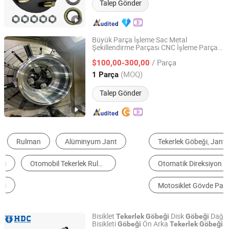
Talep Gönder
Büyük Parça İşleme Sac Metal
Şekillendirme Parçası CNC İşleme Parçası
Dongguan Mengxing Fangyao Technology Co., Ltd
Yedek Parçalar Blok Makine Bileşeni
/ Parça
Donanım Parçaları Yedek Pazar
$100,00-300,00
Tekerlek
Hub'ı
Guangdong, China
Fiyat 2026
(MOQ)
1 Parça
Talep Gönder
Tekerlek Göbeği, Jant ve Jant Teli
Oto Rulman
Otomatik Direksiyon Sistemleri
Römork Aksı
Dingil
Motosiklet Gövde Parçaları
Bisiklet
Disk
Dağ
Tekerlek
Göbeği
Göbeği
Bisikleti
Ön Arka
Göbeği
Tekerlek
Göbeği
Wuxi Henderchan Industrial Co Ltd