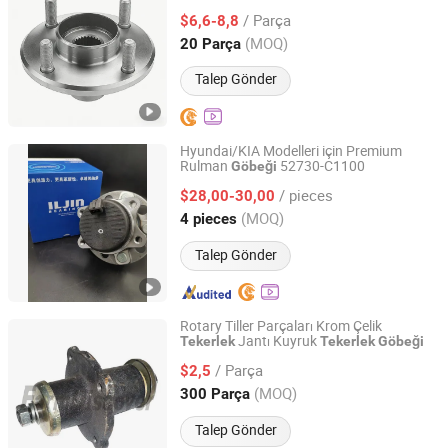
/ Parça
$6,6-8,8
Guangdong, China
Fiyat 2025
(MOQ)
20 Parça
Talep Gönder
Hyundai/KIA Modelleri için Premium
Rulman
52730-C1100
Göbeği
Hebei Daimosi Auto Parts Co., Ltd
/ pieces
$28,00-30,00
Hebei, China
Fiyat 2023
(MOQ)
4 pieces
Talep Gönder
Rotary Tiller Parçaları Krom Çelik
Jantı Kuyruk
Tekerlek
Tekerlek
Göbeği
FarmDiscover Agriculture Parts
/ Parça
$2,5
Zhejiang, China
Fiyat 2019
(MOQ)
300 Parça
Talep Gönder