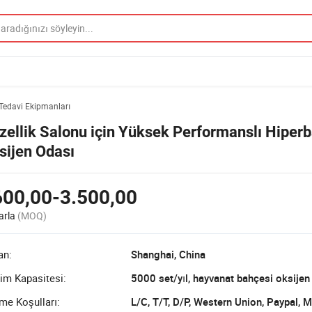
 Tedavi Ekipmanları
zellik Salonu için Yüksek Performanslı Hiperb
sijen Odası
600,00-3.500,00
arla
(MOQ)
an:
Shanghai, China
im Kapasitesi:
me Koşulları:
L/C, T/T, D/P, Western Union, Paypal,