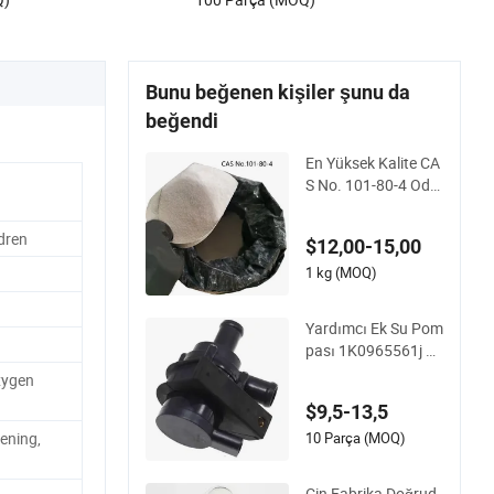
Bunu beğenen kişiler şunu da
beğendi
En Yüksek Kalite CA
S No. 101-80-4 Oda
4, 4&#39;-Oxydianili
ne Kristalizasyon ile
dren
$12,00-15,00
1 kg (MOQ)
Yardımcı Ek Su Pom
pası 1K0965561j V_
W Passat Golf Jetta
xygen
Tiguan A_Udi S_Eat
$9,5-13,5
Sk_Oda için
10 Parça (MOQ)
ening,
Çin Fabrika Doğrud