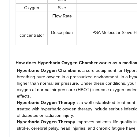
Oxygen
Size
Flow Rate
Description
PSA Molecular Sieve H
concentrator
How does Hyperbaric Oxygen Chamber works as a medica
Hyperbaric Oxygen Chamber
is a core equipment for Hype
breathing pure oxygen in a pressurized environment. In a hype
higher than normal air pressure. Under these conditions, yo
oxygen at normal air pressure.(HBOT) increase oxygen under pr
effects.
Hyperbaric Oxygen Therapy
is a well-established treatment
treated with hyperbaric oxygen therapy include serious infecti
of diabetes or radiation injury.
Hyperbaric Oxygen Therapy
improves patients' life qualit
stroke, cerebral palsy, head injuries, and chronic fatigue hav