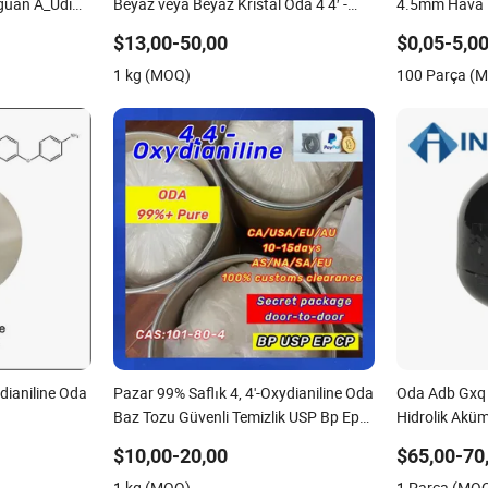
iguan A_Udi
Beyaz veya Beyaz Kristal Oda 4 4′ -
4.5mm Hava M
Oksidiyenalin CAS 101-80-4
$13,00-50,00
$0,05-5,0
1 kg (MOQ)
100 Parça (
ydianiline Oda
Pazar 99% Saflık 4, 4'-Oxydianiline Oda
Oda Adb Gxq 
Baz Tozu Güvenli Temizlik USP Bp Ep
Hidrolik Akü
Güvenli Temizlik CAS: 101-80-4 ABD
$10,00-20,00
$65,00-70
Avrupa Avustralya
1 kg (MOQ)
1 Parça (MO