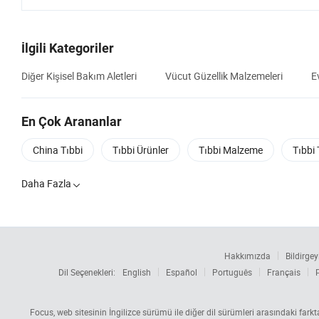
İlgili Kategoriler
Diğer Kişisel Bakım Aletleri
Vücut Güzellik Malzemeleri
E
En Çok Arananlar
China Tıbbi
Tıbbi Ürünler
Tıbbi Malzeme
Tıbbi
Daha Fazla

Hakkımızda
Bildirgey
Dil Seçenekleri:
English
Español
Português
Français
Focus, web sitesinin İngilizce sürümü ile diğer dil sürümleri arasındaki fark