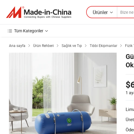
Ürünler
Tüm Kategoriler
Ana sayfa
Ürün Rehberi
Sağlık ve Tıp
Tıbbi Ekipmanlar
Fizik




Gü
Ok
$
1 ay
Lim
Üret
Öde