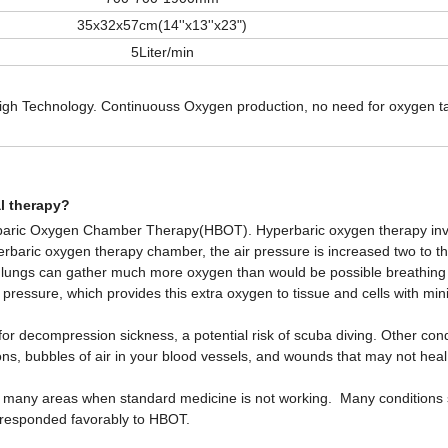
35x32x57cm(14''x13''x23")
5Liter/min
igh Technology. Continuouss Oxygen production, no need for oxygen t
l therapy?
rbaric Oxygen Chamber Therapy(HBOT). Hyperbaric oxygen therapy inv
rbaric oxygen therapy chamber, the air pressure is increased two to t
ur lungs can gather much more oxygen than would be possible breathing
essure, which provides this extra oxygen to tissue and cells with min
 for decompression sickness, a potential risk of scuba diving. Other cond
ons, bubbles of air in your blood vessels, and wounds that may not heal 
y in many areas when standard medicine is not working. Many conditions
e responded favorably to HBOT.