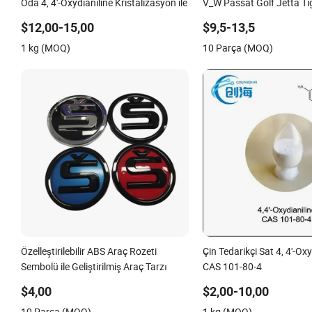
Oda 4, 4'-Oxydianiline Kristalizasyon ile
V_W Passat Golf Jetta T
S_Eat Sk_Oda için
$12,00-15,00
$9,5-13,5
1 kg (MOQ)
10 Parça (MOQ)
Özelleştirilebilir ABS Araç Rozeti
Çin Tedarikçi Sat 4, 4'-Ox
Sembolü ile Geliştirilmiş Araç Tarzı
CAS 101-80-4
$4,00
$2,00-10,00
10 Parça (MOQ)
1 kg (MOQ)