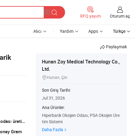
Oturum aç
RFQ yayım
Alıcı
Yardım
Apps
Türkçe
Paylaşmak
arik
Hunan Zoy Medical Technology Co.,
Ltd.
Hunan, Çin

Son Giriş Tarihi:
Jul 31, 2026
Ana Ürünler:
Hiperbarik Oksijen Odası; PSA Oksijen Üre
5000 set/yıl, hayvanat bahçesi oksijen odası üretimi
tim Sistemi
Daha Fazla
 Money Gram