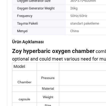
Oxygen Generator Size
365*375*600mm
Oxygen Generator Weight
26kg
Frequency
50Hz/60Hz
Taşıma Paketi
standart paketleme
Menşei
China
Ürün Açıklaması
Zoy hyperbaric oxygen cha
mber
comb
optional and could meet various need for mul
Model
Pressure
Chamber
Material
Weight
capsule
Size