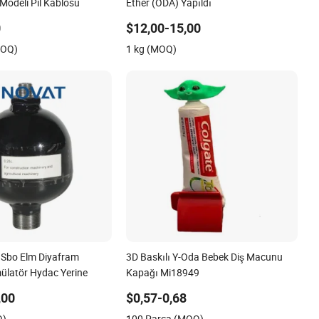
odeli Pil Kablosu
Ether (ODA) Yapıldı
0
$12,00-15,00
MOQ)
1 kg (MOQ)
Sbo Elm Diyafram
3D Baskılı Y-Oda Bebek Diş Macunu
mülatör Hydac Yerine
Kapağı Mi18949
,00
$0,57-0,68
Q)
100 Parça (MOQ)