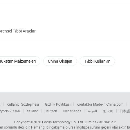
vrensel Tıbbi Araçlar
 Tüketim Malzemeleri
China Oksijen
Tıbbi Kullanım
i
Kullanıcı Sözleşmesi
Gizlilik Politikası
Kontaktör Made-in-China.com
Русский язык
Italiano
Deutsch
Nederlands
العربية
한국어
日本語
Copyright ©2026
Focus Technology Co., Ltd.
Tüm hakları saklıdır.
tan sorumlu değildir. Herhangi bir çakışma olursa İngilizce sürüm geçerli olacaktır.