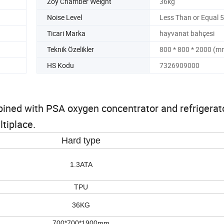
Zoy Chamber Weight
36kg
Noise Level
Less Than or Equal 
Ticari Marka
hayvanat bahçesi
Teknik Özelikler
800 * 800 * 2000 (m
HS Kodu
7326909000
ined with PSA oxygen concentrator and refrigerat
tiplace.
Hard type
1.3ATA
TPU
36KG
700*700*1900mm