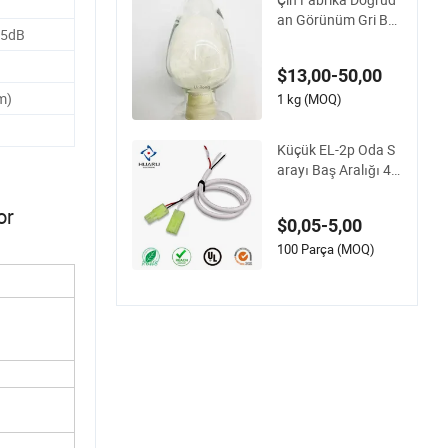
an Görünüm Gri Bey
55dB
az veya Beyaz Krist
al Oda 4 4&prime; -
$13,00-50,00
Oksidiyenalin CAS 1
m)
01-80-4
1 kg (MOQ)
Küçük EL-2p Oda S
arayı Baş Aralığı 4.
5mm Hava Modeli P
il Kablosu
or
$0,05-5,00
100 Parça (MOQ)