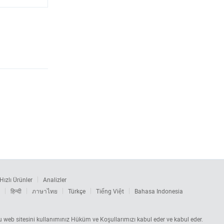
Hızlı Ürünler
Analizler
हिन्दी
ภาษาไทย
Türkçe
Tiếng Việt
Bahasa Indonesia
 Bu web sitesini kullanımınız Hüküm ve Koşullarımızı kabul eder ve kabul eder.