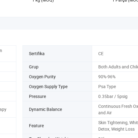
n
Sertifika
CE
Grup
Both Adults and Chil
Oxygen Purity
90%-96%
Oxygen Supply Type
Psa Type
Pressure
0.35bar / 5psig
Continuous Fresh O
apy
Dynamic Balance
and Air
Skin Tightening, Whit
Feature
Detox, Weight Loss