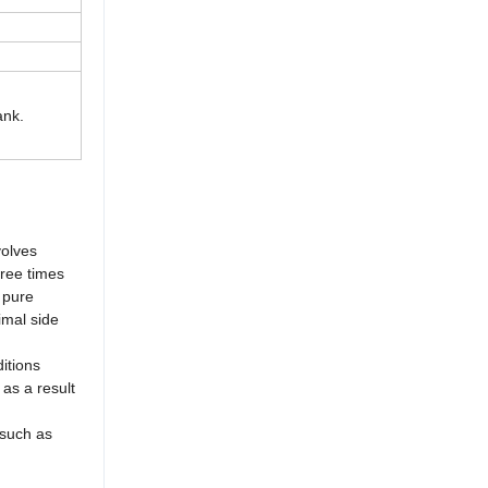
ank.
olves
hree times
 pure
imal side
itions
as a result
 such as