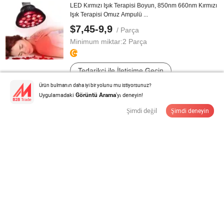
LED Kırmızı Işık Terapisi Boyun, 850nm 660nm Kırmızı
Işık Terapisi Omuz Ampulü ...
$7,45-9,9
/ Parça
Minimum miktar:
2 Parça
Tedarikçi ile İletişime Geçin
Ürün bulmanın daha iyi bir yolunu mu istiyorsunuz?
Uygulamadaki
'yı deneyin!
Görüntü Arama
Akciğer Egzersiz Cihazı Solunum Egzersiz Aleti 3 Top
Spirometre Plastik Tıbbi ...
Şimdi değil
Şimdi deneyin
$5,00
/ Parça
Minimum miktar:
100 Parça
Tedarikçi ile İletişime Geçin
Taşınabilir Hafif Hiperbarik Oksijen Odası Ev Sağlık
Merkezi Terapisi için
$30.000,00-40.000,00
/ Parça