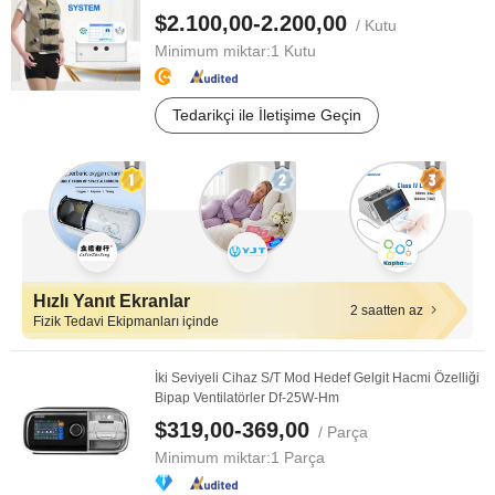
$2.100,00-2.200,00
/ Kutu
Minimum miktar:
1 Kutu
Tedarikçi ile İletişime Geçin
Hızlı Yanıt Ekranlar
2 saatten az
Fizik Tedavi Ekipmanları içinde
İki Seviyeli Cihaz S/T Mod Hedef Gelgit Hacmi Özelliği
Bipap Ventilatörler Df-25W-Hm
$319,00-369,00
/ Parça
Minimum miktar:
1 Parça