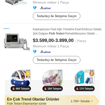
Minimum miktar:
1 Parça
Tedarikçi ile İletişime Geçin
Kaphaphysio Fswt Ağrı Yönetimi Eswt Emfocus Odaklı
Şok Dalgası
Fizik
Tedavi
Rehabilitasyonu Odaklı ...
$3.599,00-3.899,00
/ Parça
Minimum miktar:
1 Parça
Tedarikçi ile İletişime Geçin
484 Talepte
184 Talepte
174 Talepte
En Çok Trend Olanlar Ürünler
1.700+ Sorular
Fizik Tedavi Ekipmanları içinde