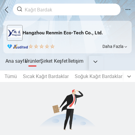
Hangzhou Renmin Eco-Tech Co., Ltd.
Daha Fazla
Ana sayfa
Ürünler
Şirket
Keşfet
İletişim
Tümü
Sıcak Kağıt Bardaklar
Soğuk Kağıt Bardaklar
Al