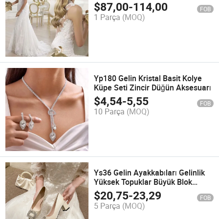
Küçük Sürüklenen Gelinlik
$
87,00
-
114,00
FOB
1 Parça
(MOQ)
Yp180 Gelin Kristal Basit Kolye
Küpe Seti Zincir Düğün Aksesuarı
$
4,54
-
5,55
FOB
10 Parça
(MOQ)
Ys36 Gelin Ayakkabıları Gelinlik
Yüksek Topuklar Büyük Blok
Topuklar
$
20,75
-
23,29
FOB
5 Parça
(MOQ)