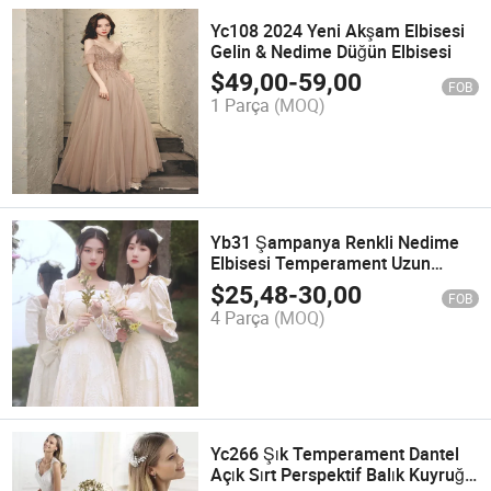
Yc108 2024 Yeni Akşam Elbisesi
Gelin & Nedime Düğün Elbisesi
$
49,00
-
59,00
FOB
1 Parça
(MOQ)
Yb31 Şampanya Renkli Nedime
Elbisesi Temperament Uzun
Akşam Elbisesi
$
25,48
-
30,00
FOB
4 Parça
(MOQ)
Yc266 Şık Temperament Dantel
Açık Sırt Perspektif Balık Kuyruğu