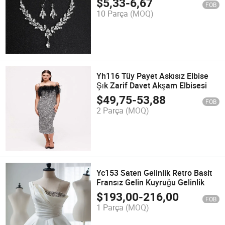
$
5,33
-
6,67
FOB
10 Parça
(MOQ)
Yh116 Tüy Payet Askısız Elbise
Şık Zarif Davet Akşam Elbisesi
$
49,75
-
53,88
FOB
2 Parça
(MOQ)
Yc153 Saten Gelinlik Retro Basit
Fransız Gelin Kuyruğu Gelinlik
$
193,00
-
216,00
FOB
1 Parça
(MOQ)