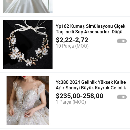
Yp162 Kumaş Simülasyonu Çiçek
Taç İncili Saç Aksesuarları Düğün
Aksesuarı
$
2,22
-
2,72
FOB
10 Parça
(MOQ)
Yc380 2024 Gelinlik Yüksek Kalite
Ağır Sanayi Büyük Kuyruk Gelinlik
$
235,00
-
258,00
FOB
1 Parça
(MOQ)