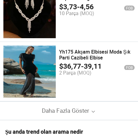
Clavicle Kolyesi
$
3,73
-
4,56
FOB
10 Parça
(MOQ)
Yh175 Akşam Elbisesi Moda Şık
Parti Cazibeli Elbise
$
36,77
-
39,11
FOB
2 Parça
(MOQ)
Daha Fazla Göster
Şu anda trend olan arama nedir