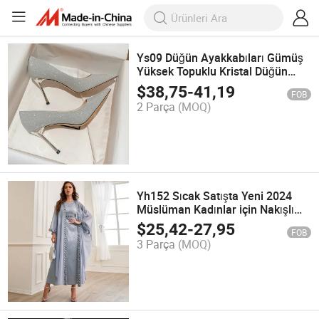
Ys09 Düğün Ayakkabıları Gümüş
Yüksek Topuklu Kristal Düğün
Ayakkabıları Bayan Ayakkabısı
$
38,75
-
41,19
FOB
2 Parça
(MOQ)
Yh152 Sıcak Satışta Yeni 2024
Müslüman Kadınlar için Nakışlı
Akşam Elbisesi
$
25,42
-
27,95
FOB
3 Parça
(MOQ)