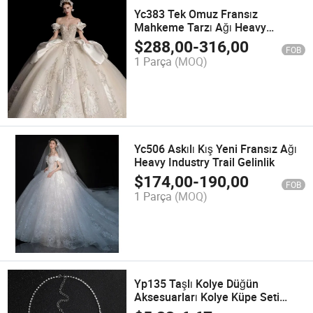
Yc383 Tek Omuz Fransız
Mahkeme Tarzı Ağı Heavy
Industry Lüks Kuyruklu Gelinlik
$
288,00
-
316,00
FOB
1 Parça
(MOQ)
Yc506 Askılı Kış Yeni Fransız Ağı
Heavy Industry Trail Gelinlik
$
174,00
-
190,00
FOB
1 Parça
(MOQ)
Yp135 Taşlı Kolye Düğün
Aksesuarları Kolye Küpe Seti
Düğün Aksesuarı