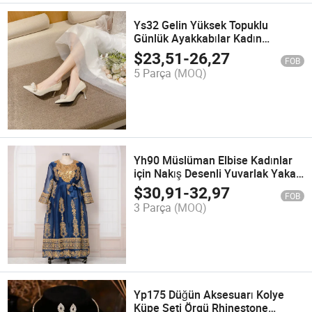
Ys32 Gelin Yüksek Topuklu
Günlük Ayakkabılar Kadın
Ayakkabısı
$
23,51
-
26,27
FOB
5 Parça
(MOQ)
Yh90 Müslüman Elbise Kadınlar
için Nakış Desenli Yuvarlak Yaka
Geniş Salınan Uzun Elbise
$
30,91
-
32,97
FOB
3 Parça
(MOQ)
Yp175 Düğün Aksesuarı Kolye
Küpe Seti Örgü Rhinestone