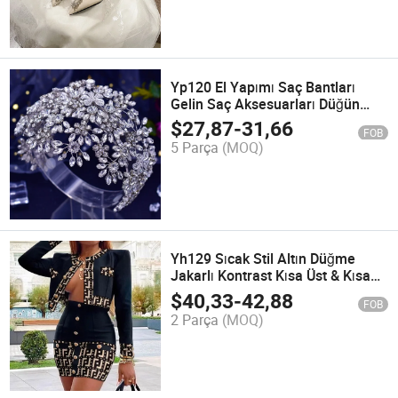
Yp120 El Yapımı Saç Bantları
Gelin Saç Aksesuarları Düğün
Aksesuarı
$
27,87
-
31,66
FOB
5 Parça
(MOQ)
Yh129 Sıcak Stil Altın Düğme
Jakarlı Kontrast Kısa Üst & Kısa
Elbise
$
40,33
-
42,88
FOB
2 Parça
(MOQ)