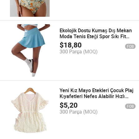
Ekolojik Dostu Kumaş Dış Mekan
Moda Tenis Eteği Spor Sıkı Fit
Yoga Şortları
$
18,80
FOB
300 Parça
(MOQ)
Yeni Kız Mayo Etekleri Çocuk Plaj
Kıyafetleri Nefes Alabilir Hızlı
Kuruyan Bebek Mayo
$
5,20
FOB
300 Parça
(MOQ)