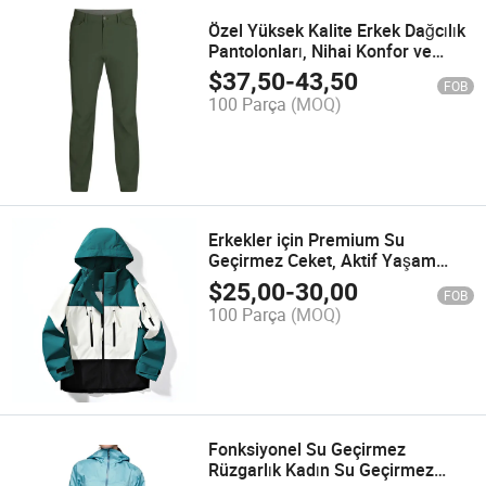
Özel Yüksek Kalite Erkek Dağcılık
Pantolonları, Nihai Konfor ve
Performans için
$
37,50
-
43,50
FOB
100 Parça
(MOQ)
Erkekler için Premium Su
Geçirmez Ceket, Aktif Yaşam
Tarzları için Hafif Rüzgarlık
$
25,00
-
30,00
FOB
100 Parça
(MOQ)
Fonksiyonel Su Geçirmez
Rüzgarlık Kadın Su Geçirmez