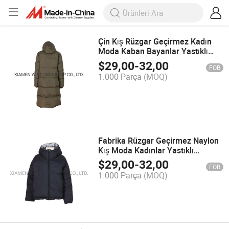
Çin Kış Rüzgar Geçirmez Kadın
Moda Kaban Bayanlar Yastıklı
Erkek Su Geçirmez Bomber Ceket
$
29,00
-
32,00
FOB
1.000 Parça
(MOQ)
Fabrika Rüzgar Geçirmez Naylon
Kış Moda Kadınlar Yastıklı
Bomber Kadın Ceket Aşağı Kaban
$
29,00
-
32,00
FOB
1.000 Parça
(MOQ)