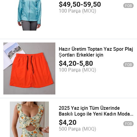
Ceket Dış Mekan Aktiviteleri için
$
49,50
-
59,50
FOB
100 Parça
(MOQ)
Hazır Üretim Toptan Yaz Spor Plaj
Şortları Erkekler için
$
4,20
-
5,80
FOB
100 Parça
(MOQ)
2025 Yaz için Tüm Üzerinde
Baskılı Logo ile Yeni Kadın Moda
Mayo
$
4,20
FOB
500 Parça
(MOQ)