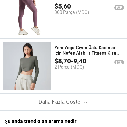
Esnek
$
5,60
FOB
300 Parça
(MOQ)
Yeni Yoga Giyim Üstü Kadınlar
için Nefes Alabilir Fitness Kısa
Stil Uygun Spor Uzun Kollu Tişört
$
8,70
-
9,40
FOB
2 Parça
(MOQ)
Daha Fazla Göster
Şu anda trend olan arama nedir