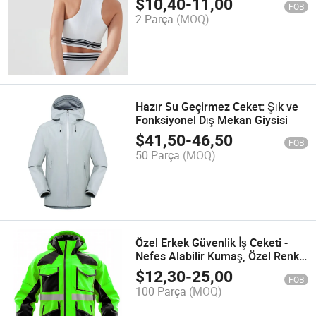
$
10,40
-
11,00
FOB
2 Parça
(MOQ)
Hazır Su Geçirmez Ceket: Şık ve
Fonksiyonel Dış Mekan Giysisi
$
41,50
-
46,50
FOB
50 Parça
(MOQ)
Özel Erkek Güvenlik İş Ceketi -
Nefes Alabilir Kumaş, Özel Renk
ve Logo Mevcuttur
$
12,30
-
25,00
FOB
100 Parça
(MOQ)