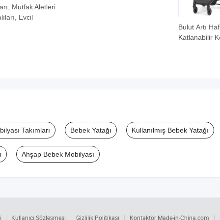
rı, Mutfak Aletleri
ları, Evcil
Bulut Artı Haf
Katlanabilir 
Seyahat Koyu
Bebek Araba
ilyası Takımları
Bebek Yatağı
Kullanılmış Bebek Yatağı
ı
Ahşap Bebek Mobilyası
i
Kullanıcı Sözleşmesi
Gizlilik Politikası
Kontaktör Made-in-China.com