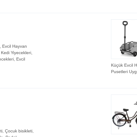
Taşınabilir B
Arabası Şems
Serebral Pals
Tekerlekli
Sandalyesi Ç
için
, Evcil Hayvan
 Kedi Yiyecekleri,
cekleri, Evcil
Küçük Evcil 
Pusetleri Uy
Köpek Teddy
Bebekler
ti, Çocuk bisikleti,