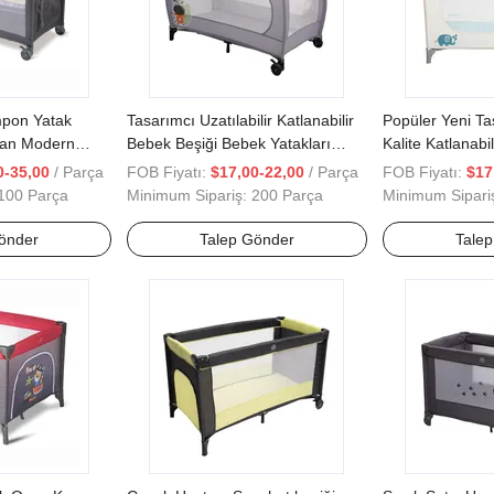
mpon Yatak
Tasarımcı Uzatılabilir Katlanabilir
Popüler Yeni T
tan Modern
Bebek Beşiği Bebek Yatakları
Kalite Katlanabi
Parkı
Çocuk Taşınabilir Yatak
Bebek Uyku Beş
0-35,00
/ Parça
FOB Fiyatı:
$17,00-22,00
/ Parça
FOB Fiyatı:
$17
100 Parça
Minimum Sipariş:
200 Parça
Minimum Sipari
önder
Talep Gönder
Tale