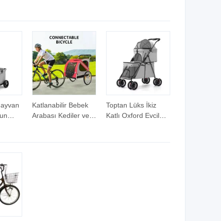
ebek
iye ile
i
ocuklar
Hayvan
Katlanabilir Bebek
Toptan Lüks İkiz
gun
Arabası Kediler ve
Katlı Oxford Evcil
Köpekler Küçük
Hayvan Bebek
Arabaları