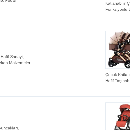
le, Pedal
Katlanabilir 
Fonksiyonlu 
Arabası Dört 
Arada
Hafif Sanayi,
Mekan Malzemeleri
Çocuk Katlana
Hafif Taşınabi
Çevirilebilir İk
Alüminyum B
Arabası, Beb
ve Küçük Çoc
için Yataklı
yuncakları,