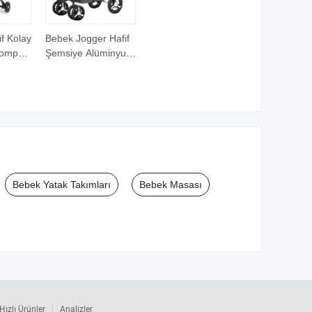
if Kolay
Bebek Jogger Hafif
Kompakt
Şemsiye Alüminyum
 Gri
Yürüyüş Aracı İkiz
sı
Kaydıraklı İkili
Katlanır Bebek
Arabası İkili Oturma
Düzeni
Bebek Yatak Takımları
Bebek Masası
Hızlı Ürünler
Analizler