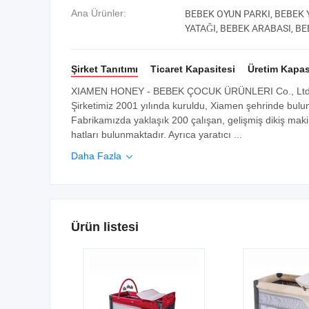
BEBEK OYUN PARKI, BEBEK 
Ana Ürünler:
YATAĞI, BEBEK ARABASI, BE
KATLANABİLİR YATAK, BEBE
Şirket Tanıtımı
Ticaret Kapasitesi
Üretim Kapas
XIAMEN HONEY - BEBEK ÇOCUK ÜRÜNLERI Co., Ltd, yatır
Şirketimiz 2001 yılında kuruldu, Xiamen şehrinde bulu
Fabrikamızda yaklaşık 200 çalışan, gelişmiş dikiş maki
hatları bulunmaktadır. Ayrıca yaratıcı ...
Daha Fazla

Ürün listesi