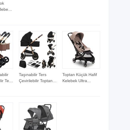
Çok
Bebek
Bir
bilir
Taşınabilir Ters
Toptan Küçük Hafif
lir Ters
Çevirilebilir Toptan
Kelebek Ultra
iz
Özelleştirme Hafif
Kompakt Seyahat
ebek
Yeni Doğan Bebek
Bebek Arabası
ekler
Arabası Puset
Ergonomik Çocuk
uklar
Katlanabilir Bebek
Arabası
Arabası 2 içinde 1