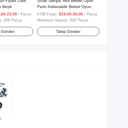
un Fiyatlı Lüks
Sıcak Satışta Yeni Bebek Oyun
u Beşik
Parkı Katlanabilir Bebek Oyun
Parkı
,00-23,00
/ Parça
FOB Fiyatı:
$19,00-26,00
/ Parça
ş:
200 Parça
Minimum Sipariş:
200 Parça
p Gönder
Talep Gönder
n