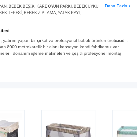
YAN, BEBEK BEŞİK, KARE OYUN PARKI, BEBEK UYKU
Daha Fazla
BEK TEPESİ, BEBEK ZıPLAMA, YATAK RAYI,
K YÜKSEK KOLTUĞU, AKILLI KOLTUK
itesi
ım yapan bir şirket ve profesyonel bebek ürünleri üreticisidir.
nan 8000 metrekarelik bir alanı kapsayan kendi fabrikamız var.
neleri, donanım işleme makineleri ve çeşitli profesyonel montaj