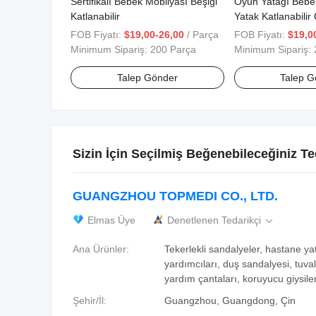
Sertifikalı Bebek Mobilyası Beşiği
Oyun Yatağı Bebe
Katlanabilir
Yatak Katlanabili
FOB Fiyatı:
$19,00-26,00
/ Parça
FOB Fiyatı:
$19,0
Minimum Sipariş:
200 Parça
Minimum Sipariş:
Talep Gönder
Talep G
Sizin İçin Seçilmiş Beğenebileceğiniz Te
GUANGZHOU TOPMEDI CO., LTD.
Elmas Üye
Denetlenen Tedarikçi

Ana Ürünler:
Tekerlekli sandalyeler, hastane ya
yardımcıları, duş sandalyesi, tuvale
yardım çantaları, koruyucu giysiler
Şehir/İl:
Guangzhou, Guangdong, Çin