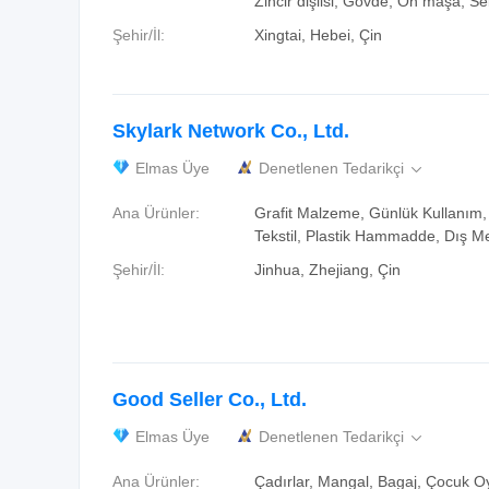
Zincir dişlisi, Gövde, Ön maşa, Se
Şehir/İl:
Xingtai, Hebei, Çin
Skylark Network Co., Ltd.
Elmas Üye
Denetlenen Tedarikçi

Ana Ürünler:
Grafit Malzeme, Günlük Kullanım, 
Tekstil, Plastik Hammadde, Dış 
Şehir/İl:
Jinhua, Zhejiang, Çin
Good Seller Co., Ltd.
Elmas Üye
Denetlenen Tedarikçi

Ana Ürünler:
Çadırlar, Mangal, Bagaj, Çocuk O