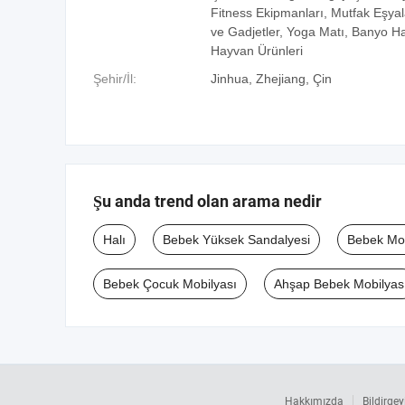
Fitness Ekipmanları, Mutfak Eşyala
ve Gadjetler, Yoga Matı, Banyo Halı
Hayvan Ürünleri
Şehir/İl:
Jinhua, Zhejiang, Çin
Şu anda trend olan arama nedir
Halı
Bebek Yüksek Sandalyesi
Bebek Mob
Bebek Çocuk Mobilyası
Ahşap Bebek Mobilyas
Hakkımızda
Bildirgey