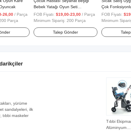
k Oyun Kare
Çocuk Hastası Seyahat beşiği
Sıcak Satış Uyg
r Oyuncak
Bebek Yatağı Oyun Seti
Çok Fonksiyonl
Taşınabilir Oyun Kartı
0-26,00
/ Parça
FOB Fiyatı:
$19,00-23,00
/ Parça
FOB Fiyatı:
$19
200 Parça
Minimum Sipariş:
200 Parça
Minimum Sipari
önder
Talep Gönder
Tale
darikçiler
takları, yürüme
t sandalyeleri, ilk
, tıbbi maskeler
Tıbbi Ekipma
Alüminyum