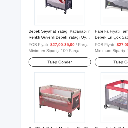
Bebek Seyahat Yatağı Katlanabilir
Fabrika Fiyatı Ta
Renkli Güvenli Bebek Yatağı Oyun
Bebek En Çok Sa
Parkı
Tarzı Çocuk Oyun 
FOB Fiyatı:
$27,00-35,00
/ Parça
FOB Fiyatı:
$27,0
Minimum Sipariş:
100 Parça
Minimum Sipariş:
Talep Gönder
Talep G