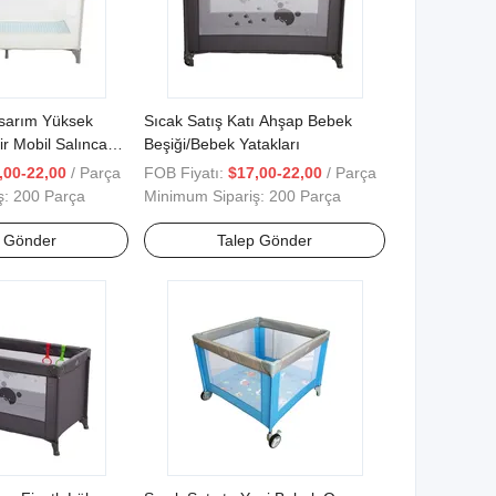
asarım Yüksek
Sıcak Satış Katı Ahşap Bebek
lir Mobil Salıncak
Beşiği/Bebek Yatakları
iği
,00-22,00
/ Parça
FOB Fiyatı:
$17,00-22,00
/ Parça
ş:
200 Parça
Minimum Sipariş:
200 Parça
p Gönder
Talep Gönder