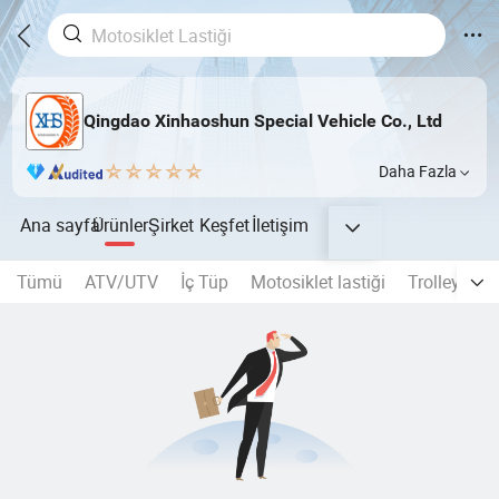
Qingdao Xinhaoshun Special Vehicle Co., Ltd
Daha Fazla
Ana sayfa
Ürünler
Şirket
Keşfet
İletişim
Tümü
ATV/UTV
İç Tüp
Motosiklet lastiği
Trolley wh