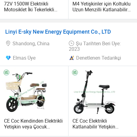
72V 1500W Elektrikli
M4 Yetişkinler için Koltuklu
vadeli bir planla bizimle çalışmaya devam ederler.
Motosiklet İki Tekerlekli
Uzun Menzilli Katlanabilir
Elektrikli Scooter
Elektrikli Scooter İki
Tekerlekli
Linyi E-sky New Energy Equipment Co., LTD
Shandong, China
Şu Tarihten Beri Üye:
2023
Elmas Üye
Denetlenen Tedarikçi
CE Coc Kendinden Elektrikli
CE Coc Elektrikli
Yetişkin veya Çocuk
Katlanabilir Yetişkin
Scooterı Katlanabilir Sıcak
Hareketlilik Scooter Çin