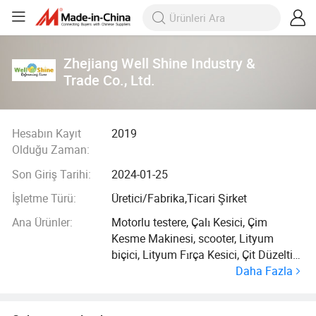
Zhejiang Well Shine Industry &
Trade Co., Ltd.
Hesabın Kayıt
2019
Olduğu Zaman:
Son Giriş Tarihi:
2024-01-25
İşletme Türü:
Üretici/Fabrika,Ticari Şirket
Ana Ürünler:
Motorlu testere, Çalı Kesici, Çim
Kesme Makinesi, scooter, Lityum
biçici, Lityum Fırça Kesici, Çit Düzeltici,
Daha Fazla
Knapsack güçlü Püskürtücü,
Topraklama Sarmalı, Elektrikli Scooter