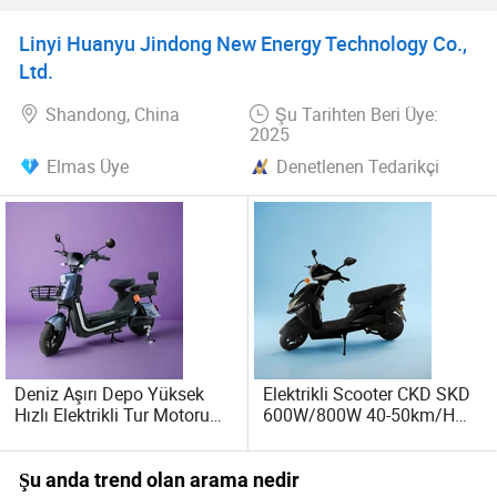
Satış Esf
Fabrikası Sesb
Linyi Huanyu Jindong New Energy Technology Co.,
Ltd.
Shandong, China
Şu Tarihten Beri Üye:
2025
Elmas Üye
Denetlenen Tedarikçi
Deniz Aşırı Depo Yüksek
Elektrikli Scooter CKD SKD
Hızlı Elektrikli Tur Motoru
600W/800W 40-50km/H
500W 48V 12ah Hub Motor
Hız 45-65km Menzil
Elektrikli Moped Scooter
Çıkarılabilir Pil 2 Tekerlek
Elektrikli Scooter Moped
Şu anda trend olan arama nedir