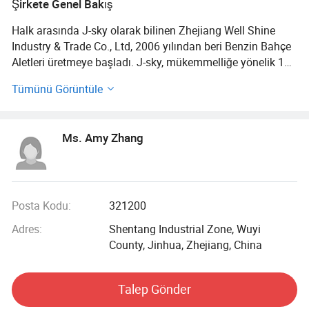
Şirkete Genel Bakış
Halk arasında J-sky olarak bilinen Zhejiang Well Shine
Industry & Trade Co., Ltd, 2006 yılından beri Benzin Bahçe
Aletleri üretmeye başladı. J-sky, mükemmelliğe yönelik 11
yıllık arayışıyla 2017 yılında bu endüstrideki en iyi 5
Tümünü Görüntüle
ihracatçıdan biri olma becerisine sahip olmuştur.
Fabrikamız 27, 000 metre kare alana ve 55, 000 metre kare
Ms. Amy Zhang
üretim alanına sahip bir alanı kapsamaktadır. Enjeksiyon
atölyeleri, makine atölyeleri, montaj atölyeleri, 10 montaj
hattı bulunmaktadır. Ayrıca kendi fabrikamızda bahçe
aletleri ürünlerimizi eksiksiz bir şekilde test edebileceğimiz
profesyonel bir laboratuarımız var.
Posta Kodu:
321200
Adres:
Shentang Industrial Zone, Wuyi
Fabrikamızda 10 mühendis, 30 kalite kontrol personeli ve
County, Jinhua, Zhejiang, China
200 kalifiye operatör bulunmaktadır.
Profesyonel ortaklar ve kendin yap pazarı için OEM bahçe
Talep Gönder
aletleri konusunda uzmanlaşıyoruz. Örneğin, yaklaşık 6