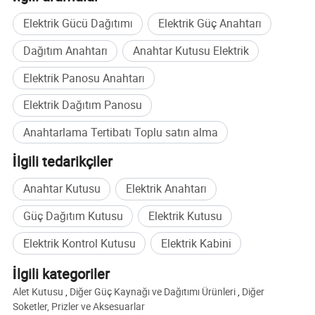
1 dakika
güç
frekans dayanma
gerilimi
Nominal
KV
24, 32, 42
Elektrik Gücü Dağıtımı
Elektrik Güç Anahtarı
yalıtım
iyon seviyesi
Yıldırım
darbesi dayanma
gerilimi
KV
40, 60, 75
Dağıtım Anahtarı
Anahtar Kutusu Elektrik
IP4X
/
/
Kabuk
Koruma seviyesi
Elektrik Panosu Anahtarı
IP2X
,
/
bölme kapağı ve kesici kapağı açıldığında
)
Elektrik Dağıtım Panosu
Anahtarlama Tertibatı Toplu satın alma
İlgili tedarikçiler
Anahtar Kutusu
Elektrik Anahtarı
Güç Dağıtım Kutusu
Elektrik Kutusu
Elektrik Kontrol Kutusu
Elektrik Kabini
İlgili kategoriler
Alet Kutusu
,
Diğer Güç Kaynağı ve Dağıtımı Ürünleri
,
Diğer
Soketler, Prizler ve Aksesuarlar