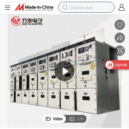
Açmak
Video
1
/
6