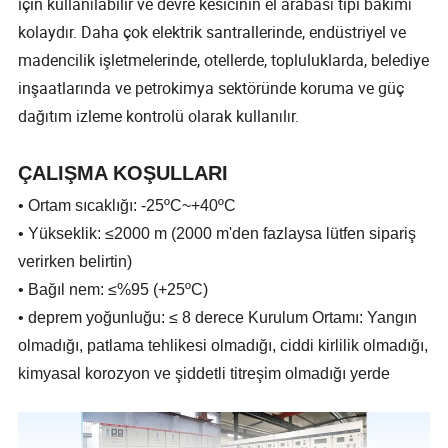
için kullanılabilir ve devre kesicinin el arabası tipi bakımı
kolaydır. Daha çok elektrik santrallerinde, endüstriyel ve
madencilik işletmelerinde, otellerde, topluluklarda, belediye
inşaatlarında ve petrokimya sektöründe koruma ve güç
dağıtım izleme kontrolü olarak kullanılır.
ÇALIŞMA KOŞULLARI
• Ortam sıcaklığı: -25ºC~+40ºC
• Yükseklik: ≤2000 m (2000 m'den fazlaysa lütfen sipariş
verirken belirtin)
• Bağıl nem: ≤%95 (+25ºC)
• deprem yoğunluğu: ≤ 8 derece Kurulum Ortamı: Yangın
olmadığı, patlama tehlikesi olmadığı, ciddi kirlilik olmadığı,
kimyasal korozyon ve şiddetli titreşim olmadığı yerde