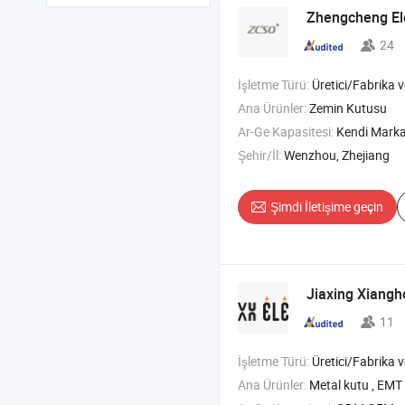
Zhengcheng Elec
24
İşletme Türü:
Üretici/Fabrika v
Ana Ürünler:
Zemin Kutusu
Ar-Ge Kapasitesi:
Kendi Mark
Şehir/İl:
Wenzhou, Zhejiang
Şimdi İletişime geçin
Jiaxing Xiangh
11
İşletme Türü:
Üretici/Fabrika ve T
Ana Ürünler:
Metal kutu , EMT boru kayışı iki delik , Boru