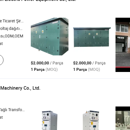
icaret Şirketi
dağıtım cabineti
ası,ODM,OEM
at
/ Parça
/ Parça
$2.000,00
$2.000,00
(MOQ)
(MOQ)
1 Parça
1 Parça
achinery Co., Ltd.
 Dağıtım Kabini , Transformatör Trafo Merkezi
at