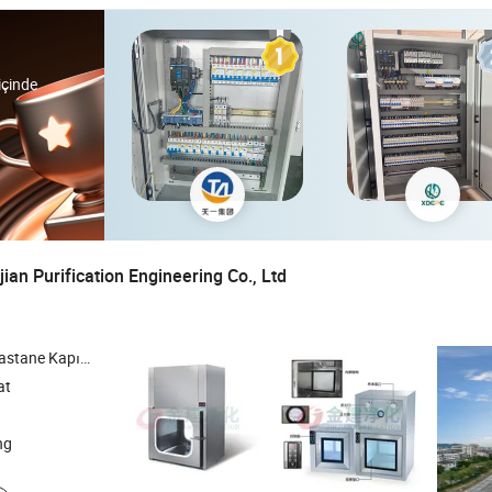
içinde
an Purification Engineering Co., Ltd
andviç Panel , Temiz Oda Paneli
at
ng