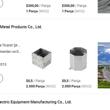
/ Parça
/ Parça
$300,00
$300,00
(MOQ)
(MOQ)
1 Parça
1 Parça
Metal Products Co., Ltd.
icaret Şirketi
ma Ürünleri , Metal Priz Kutuları
2015
/ Parça
/ Parça
$0,5
$0,5
(MOQ)
(MOQ)
2.000 Parça
2.000 Parça
lectric Equipment Manufacturing Co., Ltd.