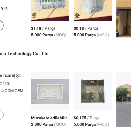
2015
/ Parça
/ Parça
$1,18
$0,18
(MOQ)
(MOQ)
5.000 Parça
5.000 Parça
in Technology Co., Ltd
icaret Şirketi
e Priz
ası,ODM,OEM
/ Parça
Müzakere edilebilir
$0,175
(MOQ)
(MOQ)
2.000 Parça
5.000 Parça