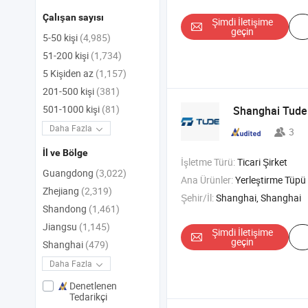
Çalışan sayısı
Şimdi İletişime
geçin
5-50 kişi
(4,985)
51-200 kişi
(1,734)
5 Kişiden az
(1,157)
201-500 kişi
(381)
501-1000 kişi
(81)
Shanghai Tude 
Daha Fazla
3
İl ve Bölge
İşletme Türü:
Ticari Şirket
Guangdong
(3,022)
Ana Ürünler:
Yerleştirme Tüpü , Işık kılavuzu demeti , Bükme Bölümü M
Zhejiang
(2,319)
Şehir/İl:
Shanghai, Shanghai
Shandong
(1,461)
Jiangsu
(1,145)
Şimdi İletişime
geçin
Shanghai
(479)
Daha Fazla
Denetlenen
Tedarikçi