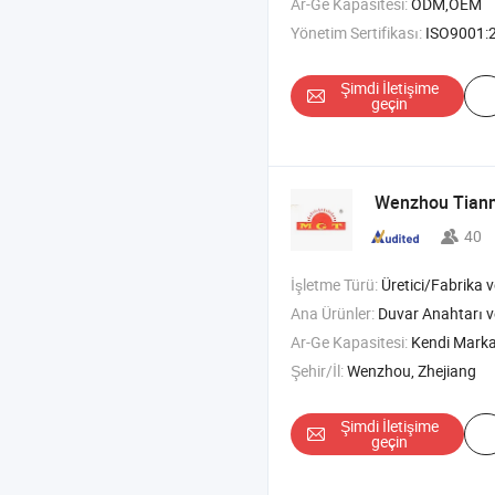
Ar-Ge Kapasitesi:
ODM,OEM
Yönetim Sertifikası:
ISO9001:
Şimdi İletişime
geçin
Wenzhou Tianm
40
İşletme Türü:
Üretici/Fabrika ve T
Ana Ürünler:
Duvar Anahtarı v
Ar-Ge Kapasitesi:
Kendi Mark
Şehir/İl:
Wenzhou, Zhejiang
Şimdi İletişime
geçin