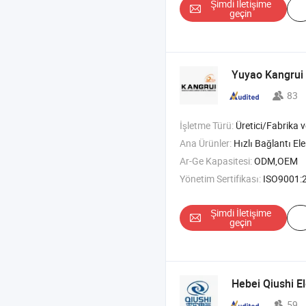
Şimdi İletişime
geçin
Yuyao Kangrui 
83
İşletme Türü:
Üretici/Fabrika ve T
Ana Ürünler:
Hızlı Bağlantı Elemanları ve Donanım Damgala
Ar-Ge Kapasitesi:
ODM,OEM
Yönetim Sertifikası:
ISO9001:
Şimdi İletişime
geçin
Hebei Qiushi E
59