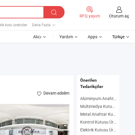
Oturum aç
RFQ yayım
ik kutu üreticiler
Daha Fazla
Alıcı
Yardım
Apps
Türkçe
Önerilen
Tedarikçiler
Devam edelim
Alüminyum Anahtar Kutusu Üreticiler
Multimedya Kutusu Üreticiler
Metal Anahtar Kutusu Üreticiler
Kontrol Kutusu Üreticiler
Elektrik Kutusu Üreticiler