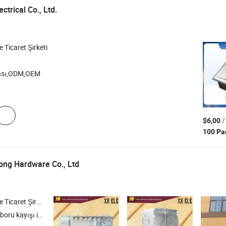
trical Co., Ltd.
e Ticaret Şirketi
ası,ODM,OEM
/
$6,00
100 Pa
ong Hardware Co., Ltd
icaret Şirketi
 askısı , Evrensel boru kelepçesi