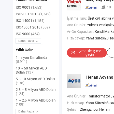
10
ISO 9001
(1,653)
ISO9001:2015
(1,342)
İşletme Türü:
Üretici/Fabrika ve T
ISO 14001
(1,154)
Ana Ürünler:
Yüksek ve alçak voltaj 
ISO45001:2018
(559)
Ar-Ge Kapasitesi:
Kendi Mark
ISO 9000
(464)
Hızlı cevap:
Yanıt Süresi≤3 sa
Daha Fazla
Yıllık Gelir
Şimdi İletişime
geçin
1 milyon $'ın altında
(5,911)
10 ~ 50 Milyon ABD
Doları
(137)
Henan Aoyang M
5 ~ 10 Milyon ABD Doları
(136)
2,5 ~ 5 Milyon ABD Doları
(124)
Ana Ürünler:
Transformatör , Yağlı Transformatör , Kuru Tip Transformatör ,
1 ~ 2,5 Milyon ABD Doları
Hızlı cevap:
Yanıt Süresi≤3 sa
(108)
Şehir/İl:
Zhengzhou, Henan
Daha Fazla