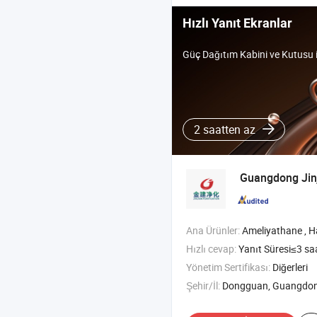
Hızlı Yanıt Ekranlar
Güç Dağıtım Kabini ve Kutusu 
2 saatten az
Guangdong Jinji
Ana Ürünler:
Ameliyathane , Hastane Kapısı , Temiz Oda , S
Hızlı cevap:
Yanıt Süresi≤3 sa
Yönetim Sertifikası:
Diğerleri
Şehir/İl:
Dongguan, Guangdo