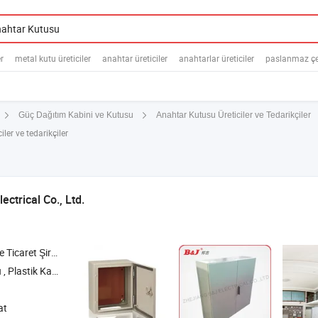
er
metal kutu üreticiler
anahtar üreticiler
anahtarlar üreticiler
paslanmaz çel
Anahtar Kutusu Üreticiler ve Tedarikçiler
Güç Dağıtım Kabini ve Kutusu
ler ve tedarikçiler
ectrical Co., Ltd.
icaret Şirketi
Kabin , Elektrik Kutusu , Kavşak Kutusu
at