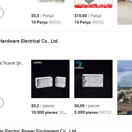
/ Parça
/ Parça
$5,5
$10,00
(MOQ)
(MOQ)
10 Parça
10 Parça
ardware Electrical Co., Ltd.
icaret Şirketi
/ pieces
/ pieces
$0,2
$0,09
(MOQ)
(MOQ)
10.000 pieces
2.000 pieces
in Electric Power Equipment Co., Ltd.