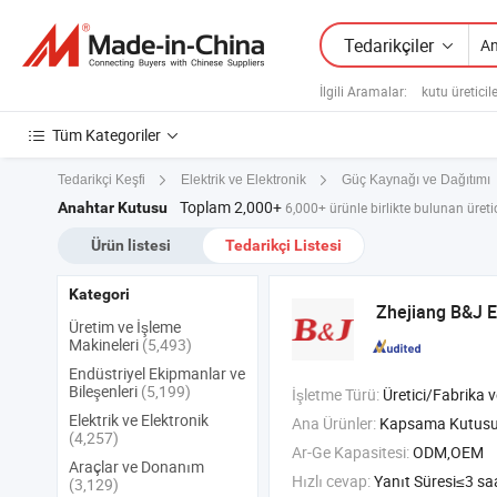
Tedarikçiler
İlgili Aramalar:
kutu üreticil
Tüm Kategoriler
Tedarikçi Keşfi
Elektrik ve Elektronik
Güç Kaynağı ve Dağıtımı
Toplam 2,000+
Anahtar Kutusu
6,000+ ürünle birlikte bulunan üretici
Ürün listesi
Tedarikçi Listesi
Kategori
Zhejiang B&J El
Üretim ve İşleme
Makineleri
(5,493)
Endüstriyel Ekipmanlar ve
Bileşenleri
(5,199)
İşletme Türü:
Üretici/Fabrika ve T
Elektrik ve Elektronik
Ana Ürünler:
Kapsama Kutusu , Plastik Kavşak Kapsaması , Endüstriyel 
(4,257)
Ar-Ge Kapasitesi:
ODM,OEM
Araçlar ve Donanım
Hızlı cevap:
Yanıt Süresi≤3 sa
(3,129)