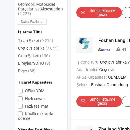
Otomobil, Motosiklet
Parçaları ve Aksesuarları
Şimdi İletişime
(2,227)
geçin
Daha Fazla
İşletme Türü
Foshan Langli H
Ticari Şirket
(9,210)
Üretici/Fabrika
(7,041)
41
Grup Şirketi
(136)
İşletme Türü:
Üretici/Fabrika ve T
Bireyler/SOHO
(9)
Ana Ürünler:
Geçersiz
Diğer
(88)
Ar-Ge Kapasitesi:
ODM,OEM
Ticaret Kapasitesi
Şehir/İl:
Foshan, Guangdong
OEM/ODM
Hızlı cevap
Şimdi İletişime
geçin
Hızlı teslimat
Küçük miktarda
ödeme
Zhejiang Yingb
Yönetim Sertifikası