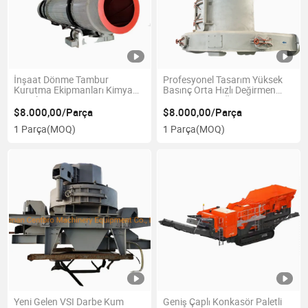
İnşaat Dönme Tambur
Profesyonel Tasarım Yüksek
Kurutma Ekipmanları Kimya
Basınç Orta Hızlı Değirmen
Metalurji Kireç Kum Kurutucu
Ygm75 Bitmiş Ürün Boyut
Dönme
Aralığı
$8.000,00/Parça
$8.000,00/Parça
1 Parça
(MOQ)
1 Parça
(MOQ)
Yeni Gelen VSI Darbe Kum
Geniş Çaplı Konkasör Paletli