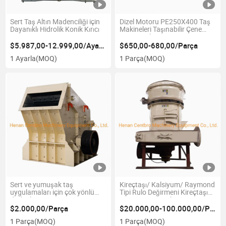
Sert Taş Altın Madenciliği için
Dizel Motoru PE250X400 Taş
Dayanıklı Hidrolik Konik Kırıcı
Makineleri Taşınabilir Çene
Kırıcı Dizel Motor Kırıcı
$5.987,00-12.999,00/Ayarla
$650,00-680,00/Parça
1 Ayarla
(MOQ)
1 Parça
(MOQ)
Sert ve yumuşak taş
Kireçtaşı/ Kalsiyum/ Raymond
uygulamaları için çok yönlü
Tipi Rulo Değirmeni Kireçtaşı
darbe kırıcı
Tozu Yapma Makinesi
$2.000,00/Parça
$20.000,00-100.000,00/Parça
1 Parça
(MOQ)
1 Parça
(MOQ)