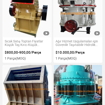
Sıcak Satış Toptan Fiyatlar
Ağır Hizmet Uygulamaları için
Küçük Taş Kırıcı Küçük
Güvenilir Taşınabilir Hidrolik
Madencilik Kırma Makinesi
Konik Kırıcı
$800,00-900,00/Parça
$10.000,00/Parça
1 Parça
(MOQ)
1 Parça
(MOQ)