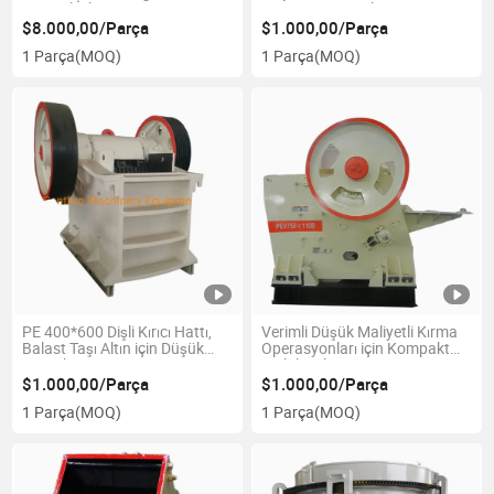
Mineral İşleme için
Kırma Bant Dizel Motor
$8.000,00/Parça
$1.000,00/Parça
1 Parça
(MOQ)
1 Parça
(MOQ)
PE 400*600 Dişli Kırıcı Hattı,
Verimli Düşük Maliyetli Kırma
Balast Taşı Altın için Düşük
Operasyonları için Kompakt
Fiyat ile
Mobil Dişli Kırıcı
$1.000,00/Parça
$1.000,00/Parça
1 Parça
(MOQ)
1 Parça
(MOQ)