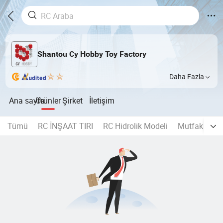
Shantou Cy Hobby Toy Factory
Daha Fazla
Ana sayfa
Ürünler
Şirket
İletişim
Tümü
RC İNŞAAT TIRI
RC Hidrolik Modeli
Mutfak oyun