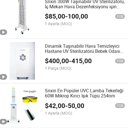
Snxin 300W Taşınabilir UV Sterilizatörü,
İç Mekan Hava Dezenfeksiyonu için
Zamanlayıcı ile
$
85,00
-
100,00
FOB
1 Ayarla
(MOQ)
Dinamik Taşınabilir Hava Temizleyici
Hastane UV Sterilizatörü Bebek Odası
için
$
400,00
-
415,00
FOB
1 Parça
(MOQ)
Snxin En Popüler UVC Lamba Tekerleği
60W Mikrop Kırıcı Işık Tüpü 254nm
$
42,00
-
50,00
FOB
1 Ayarla
(MOQ)