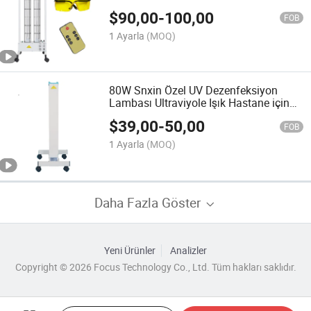
Taşınabilir
$
90,00
-
100,00
FOB
1 Ayarla
(MOQ)
80W Snxin Özel UV Dezenfeksiyon
Lambası Ultraviyole Işık Hastane için
Uygun
$
39,00
-
50,00
FOB
1 Ayarla
(MOQ)
Daha Fazla Göster
Yeni Ürünler
Analizler
Copyright © 2026 Focus Technology Co., Ltd. Tüm hakları saklıdır.