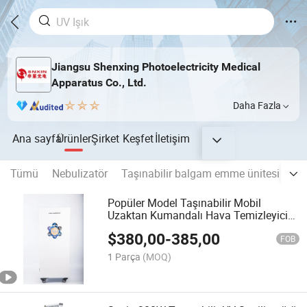
Jiangsu Shenxing Photoelectricity Medical
Apparatus Co., Ltd.
Daha Fazla
Ana sayfa
Ürünler
Şirket
Keşfet
İletişim
Tümü
Nebulizatör
Taşınabilir balgam emme ünitesi
Em
Popüler Model Taşınabilir Mobil
Uzaktan Kumandalı Hava Temizleyici
Purifier Sk-Y100
$
380,00
-
385,00
FOB
1 Parça
(MOQ)