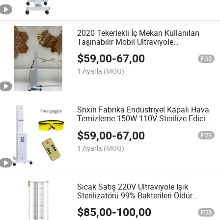
2020 Tekerlekli İç Mekan Kullanılan
Taşınabilir Mobil Ultraviyole
Sterilizasyon Işığı LED UV Lambası
$
59,00
-
67,00
FOB
1 Ayarla
(MOQ)
Snxin Fabrika Endüstriyel Kapalı Hava
Temizleme 150W 110V Sterilize Edici
UV Lamba CE Rosh Sertifikası
$
59,00
-
67,00
FOB
1 Ayarla
(MOQ)
Sıcak Satış 220V Ultraviyole Işık
Sterilizatörü 99% Bakterileri Öldür
300W UV Lamba
$
85,00
-
100,00
FOB