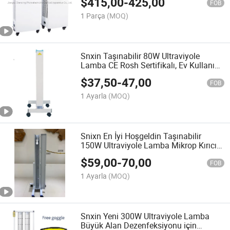
$
415,00
-
425,00
FOB
1 Parça
(MOQ)
Snxin Taşınabilir 80W Ultraviyole
Lamba CE Rosh Sertifikalı, Ev Kullanımı
için Uygun
$
37,50
-
47,00
FOB
1 Ayarla
(MOQ)
Snixn En İyi Hoşgeldin Taşınabilir
150W Ultraviyole Lamba Mikrop Kırıcı
Işık
$
59,00
-
70,00
FOB
1 Ayarla
(MOQ)
Snxin Yeni 300W Ultraviyole Lamba
Büyük Alan Dezenfeksiyonu için