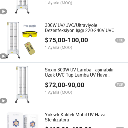
1 Ayarla
(MOQ)
300W UV/UVC/Ultraviyole
Dezenfeksiyon Işığı 220-240V UVC
Lamba Ozon 185nm/Ozone Ücretsiz
$
75,00
-
100,00
254nm Restoran Spor Salonu için
FOB
1 Ayarla
(MOQ)
Snxin 300W UV Lamba Taşınabilir
Uzak UVC Tüp Lamba UV Hava
Sterilizasyon Tekerleği
$
72,00
-
90,00
FOB
1 Ayarla
(MOQ)
Yüksek Kaliteli Mobil UV Hava
Sterilizatörü