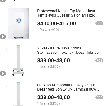
Profesyonel Kapalı Tıp Mobil Hava
Temizleyici Güzellik Salonları Fizik
Tedavi Yönetimi Yoga Stüdyoları
$
400,00
-
415,00
FOB
1 Parça
(MOQ)
Yüksek Kalite Hava Arıtma
Sterilizasyon Tekerlekli Dezenfeksiyon
Mikrop Kırıcı 80W UV Lamba
$
39,00
-
48,00
FOB
1 Ayarla
(MOQ)
Uzaktan Kumandalı Ultraviyole Işın
Dezenfeksiyon Ev UV Lambası 80W
Hastane Ev Kullanımı Mikropları Yok
$
39,00
-
48,00
Eden UVC Lamba LED Işık Sterilizatörü
FOB
1 Ayarla
(MOQ)