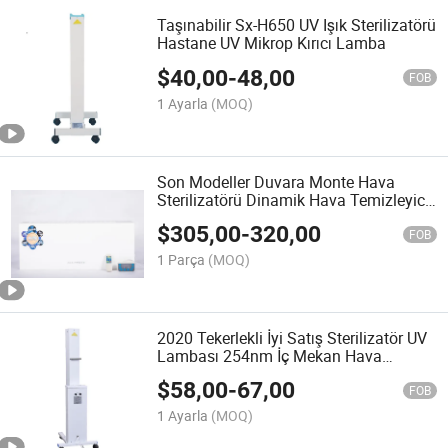
Taşınabilir Sx-H650 UV Işık Sterilizatörü
Hastane UV Mikrop Kırıcı Lamba
$
40,00
-
48,00
FOB
1 Ayarla
(MOQ)
Son Modeller Duvara Monte Hava
Sterilizatörü Dinamik Hava Temizleyici
Uzaktan Kumanda ile
$
305,00
-
320,00
FOB
1 Parça
(MOQ)
2020 Tekerlekli İyi Satış Sterilizatör UV
Lambası 254nm İç Mekan Hava
Dezenfeksiyonu için UVC Işığı
$
58,00
-
67,00
FOB
1 Ayarla
(MOQ)