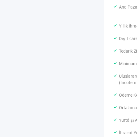
Ana Pazar
Yıllık İhra
Dış Ticar
Tedarik Zi
Minimum S
Uluslarar
(Incoterm
Ödeme Ko
Ortalama 
Yurtdışı 
İhracat Yı