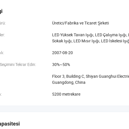
rünlerinin AR-GE'ye ve tanıtımına bağlıdır ve zengin bir deneyim kazanmış
rası hizmeti sunuyoruz. Amacımız ortak gelişim ve ortak avantajdır. Düny
gi
oruz. <br/><br/>Günümüzde Romanso, 14 yıllık profesyonel teknoloji ve kuru
ine bağlı kalacak, temel itici güç olarak yüksek teknoloji bağımsız yeniliğ
ürü:
Üretici/Fabrika ve Ticaret Şirketi
acaktır, ve "aydınlatma ömrü, dünyayı aydınlatma" gibi kurumsal bir hedef
gidelim, çabaları belirleyeyim ve ivmeye devam edelim, yeni bir yol aralım
er:
LED Yüksek Tavan Işığı, LED Çalışma Işığı, L
Sokak Işığı, LED Mısır Işığı, LED İskelesi Işı
lı:
2007-08-20
 Seçimini Tekrar Edin:
30%~50%
Floor 3, Building C, Shiyan Guanghui Electr
Guangdong, China
ı:
5200 metrekare
apasitesi