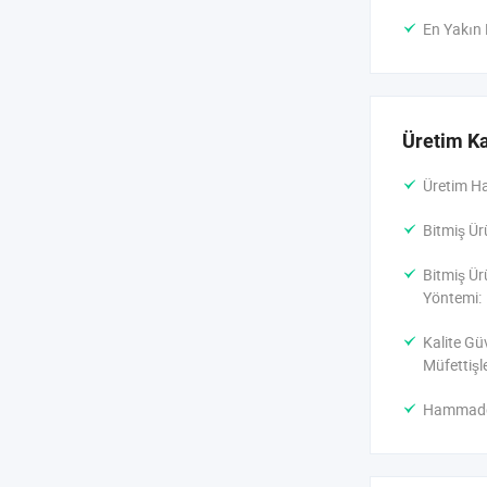
En Yakın
Üretim Ka
Üretim Ha
Bitmiş Ür
Bitmiş Ür
Yöntemi:
Kalite Gü
Müfettişle
Hammaddel