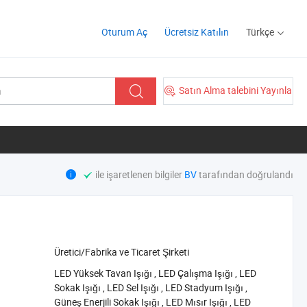
Oturum Aç
Ücretsiz Katılın
Türkçe
Satın Alma talebini Yayınla
ile işaretlenen bilgiler
BV
tarafından doğrulandı
Üretici/Fabrika ve Ticaret Şirketi
‪LED Yüksek Tavan Işığı‬
,
‪LED Çalışma Işığı‬
,
‪LED
Sokak Işığı‬
,
‪LED Sel Işığı‬
,
‪LED Stadyum Işığı‬
,
‪Güneş Enerjili Sokak Işığı‬
,
‪LED Mısır Işığı‬
,
‪LED