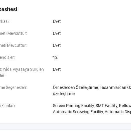
asitesi
rkası:
Evet
eti Mevcuttur:
Evet
eti Mevcuttur:
Evet
ndisler:
12
z Yılda Piyasaya Sürülen
Evet
ler:
rme Seçenekleri:
Örneklerden Özelleştirme, Tasarımlardan Öz
özelleştirme
kinaları:
Screen Printing Facility, SMT Facility, Reflo
Automatic Screwing Facility, Automatic Disp