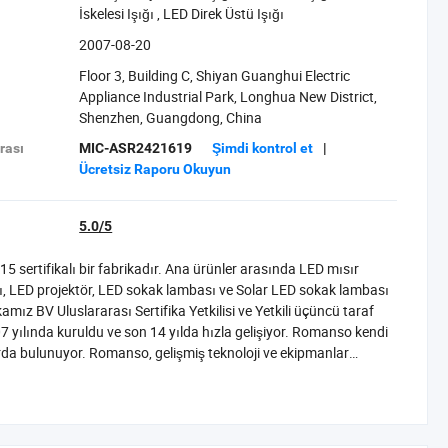
İskelesi Işığı‬
,
‪LED Direk Üstü Işığı‬
2007-08-20
Floor 3, Building C, Shiyan Guanghui Electric
Appliance Industrial Park, Longhua New District,
Shenzhen, Guangdong, China
rası
MIC-ASR2421619
Şimdi kontrol et
|
Ücretsiz Raporu Okuyun
5.0/5
sertifikalı bir fabrikadır. Ana ürünler arasında LED mısır
 LED projektör, LED sokak lambası ve Solar LED sokak lambası
amız BV Uluslararası Sertifika Yetkilisi ve Yetkili üçüncü taraf
yılında kuruldu ve son 14 yılda hızla gelişiyor. Romanso kendi
larda bulunuyor. Romanso, gelişmiş teknoloji ve ekipmanlar
nı, Yüksek ve Düşük Sıcaklık/Nem Test Makinesi, tuz Püskürtme
pmanlarımız da mevcuttur <br/><br/>Şu anda Romanso 30'den fazla
ya, Brezilya, İngiltere, Japonya, Almanya, İtalya, İspanya, Rusya,
limpiyat Oyunu) kullanıldı. <br/><br/>Romanso, yarı iletken