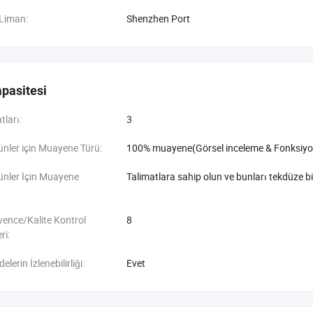
 Liman:
Shenzhen Port
pasitesi
tları:
3
ünler için Muayene Türü:
100% muayene(Görsel inceleme & Fonksiyo
ünler İçin Muayene
Talimatlara sahip olun ve bunları tekdüze bi
vence/Kalite Kontrol
8
ri:
erin İzlenebilirliği:
Evet