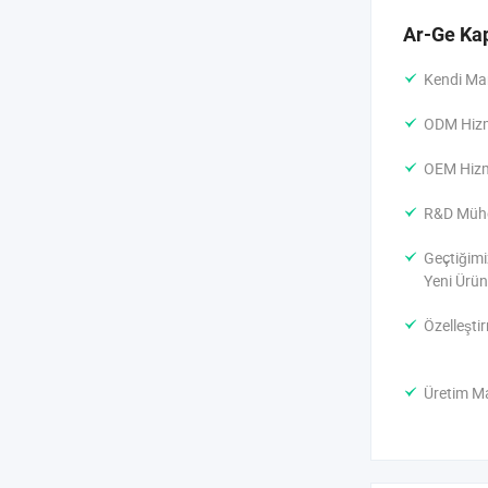
Ar-Ge Kap
Kendi Ma
ODM Hizm
OEM Hizm
R&D Mühe
Geçtiğimi
Yeni Ürün
Özelleşti
Üretim Ma