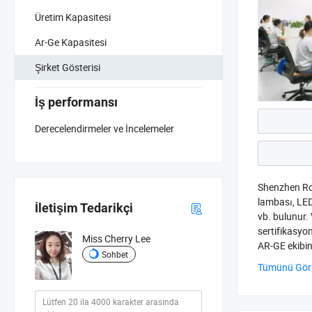
Üretim Kapasitesi
Ar-Ge Kapasitesi
Şirket Gösterisi
İş performansı
Derecelendirmeler ve İncelemeler
Shenzhen Rom
lambası, LE
İletişim Tedarikçi
vb. bulunur. 
sertifikasyo
Miss Cherry Lee
AR-GE ekibin
Sohbet
getirerek ür
Tümünü Gör
Test Makines
ülkeye ihraç
Peru vb. Dah