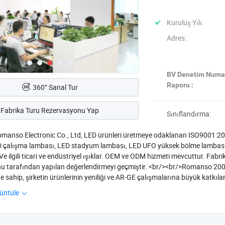
Kuruluş Yılı:
Adres:
BV Denetim Numa
Raporu :
360° Sanal Tur
Fabrika Turu Rezervasyonu Yap
Sınıflandırma:
anso Electronic Co., Ltd, LED ürünleri üretmeye odaklanan ISO9001:2015 
D çalışma lambası, LED stadyum lambası, LED UFO yüksek bölme lambası,
Ve ilgili ticari ve endüstriyel ışıklar. OEM ve ODM hizmeti mevcuttur. Fabrik
nu tarafından yapılan değerlendirmeyi geçmiştir. <br/><br/>Romanso 2007 
e sahip, şirketin ürünlerinin yeniliği ve AR-GE çalışmalarına büyük katkı
etim kapasitesini büyük ölçüde artırdı. Bu arada Sphere, IES Test Ekipma
üntüle
i gibi ürün performansını ve kalitesini test etmek için profesyonel eki
 edilen ürünler arasında Unite State of America, Kanada, Meksika, Avustral
ası, Romanso'nun ürünleri profesyonel inşaat projesi ve spor alanında (O