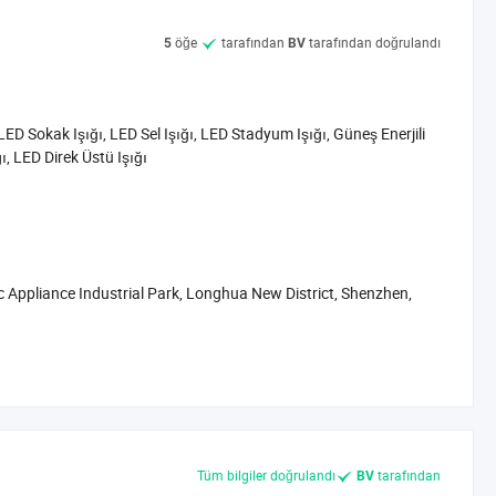
tır. Müşterilere yüksek kaliteli ürünler, mükemmel satış öncesi
anın daha fazla müşterimizle işbirliği yapmayı gerçekten dört
öğe
tarafından
tarafından doğrulandı
5
BV
msal kültüre bağlı kalarak "kalite, yenilik, dürüstlük, hizmet"
i, enerji tasarrufu ve çevre korumasını kendi sorumluluğumuz
e ulaşmak için çaba sarf edin. <br/><br/>Birlikte çalışalım, tüm
 ve yeni bir mükemmellik arayıp Romanso için yeni bir bölüm
ED Sokak Işığı, LED Sel Işığı, LED Stadyum Işığı, Güneş Enerjili
ğı, LED Direk Üstü Işığı
ic Appliance Industrial Park, Longhua New District, Shenzhen,
Tüm bilgiler doğrulandı
tarafından
BV