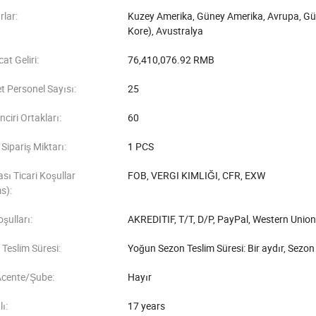
lar:
Kuzey Amerika, Güney Amerika, Avrupa, G
Kore), Avustralya
cat Geliri:
76,410,076.92 RMB
et Personel Sayısı:
25
nciri Ortakları:
60
ipariş Miktarı:
1 PCS
ası Ticari Koşullar
FOB, VERGI KIMLIĞI, CFR, EXW
s):
şulları:
AKREDITIF, T/T, D/P, PayPal, Western Unio
Teslim Süresi:
Yoğun Sezon Teslim Süresi: Bir aydır, Sezon 
Acente/Şube:
Hayır
lı:
17 years