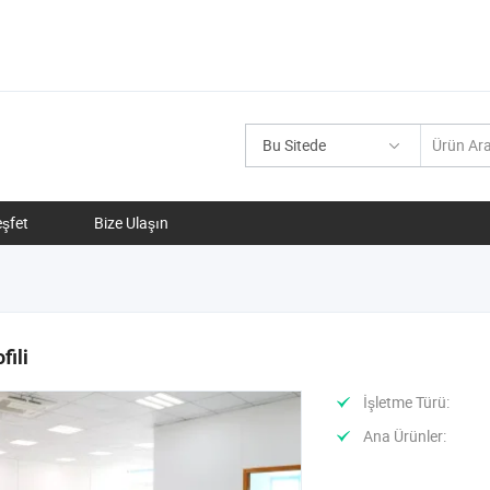
Bu Sitede
şfet
Bize Ulaşın
fili
İşletme Türü:
Ana Ürünler: