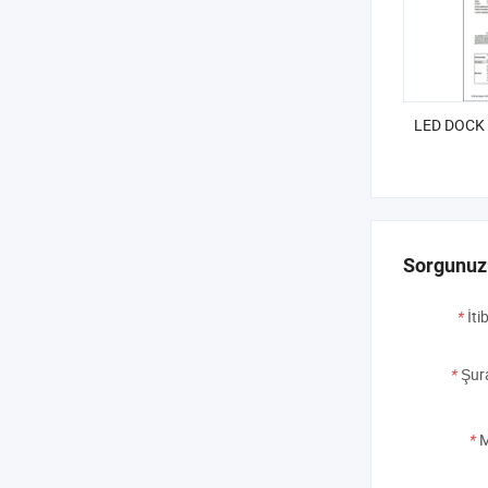
LED DOCK 
Sorgunuz
*
İti
*
Şur
*
M