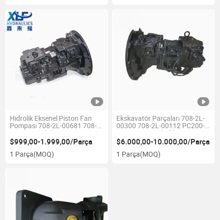
Hidrolik Eksenel Piston Fan
Ekskavatör Parçaları 708-2L-
Pompası 708-2L-00681 708-
00300 708-2L-00112 PC200-7
2L-06590 Ekskavatör için
PC200LC-7 Hidrolik Ana
Değişken Yüksek Basınçlı Dişli
Piston Pompası
$999,00-1.999,00/Parça
$6.000,00-10.000,00/Parça
Piston Pompası PC200-6
1 Parça
(MOQ)
1 Parça
(MOQ)
Traktör Yükleyici Kamyon
Buldozer Greyder