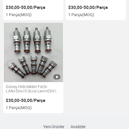
Kartuş Hidrolik Dengeleme
Güvenlik Vanası Endüstriyel
Vanası Pbfc-Abn Pvfb-LAN
Kullanım İçin
$30,00-50,00/Parça
$30,00-50,00/Parça
Hidrolikler Kartuş Vanası
1 Parça
(MOQ)
1 Parça
(MOQ)
Güneş Hidrolikleri Fdcb-
LAN+Dnv/S Scca-Lwn+E6V/S
Cbca-Lhn+Ecv/S Güneş
Hidrolik Valfi
$30,00-50,00/Parça
1 Parça
(MOQ)
Yeni Ürünler
Analizler