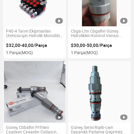
P40-4 Tarım Ekipmanları
Cbga-Lhn Cbgalhn Güneş
Üreticisi için Hidrolik Monoblok
Hidrolikleri Kontrol Vanası
Yön Kontrol Vanası Traktör
Karşı Denge Vanaları Kartuşlar
Parçaları Vanaları Türleri
Cbgg-Ljn Cbggljn
$32,00-40,00/Parça
$30,00-50,00/Parça
1 Parça
(MOQ)
1 Parça
(MOQ)
Güneş Cbbalhn Prfrlwn
Güneş Serisi Rqeb-Lwn
Csadxxn Cxaaxbn Cxdaxcn
Dayanıklı Patlama Geçirmez