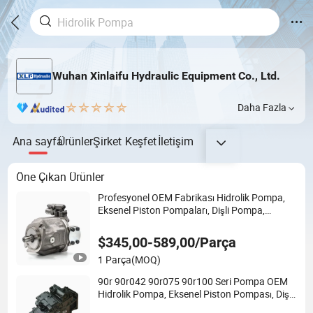
Wuhan Xinlaifu Hydraulic Equipment Co., Ltd.
Daha Fazla
Ana sayfa
Ürünler
Şirket
Keşfet
İletişim
Öne Çıkan Ürünler
Profesyonel OEM Fabrikası Hidrolik Pompa,
Eksenel Piston Pompaları, Dişli Pompa,
Kanatlı Pompa, Fan Pompası, Fan Motoru
Ekskavatör ve Kamyon Yedek Parçaları
$345,00-589,00/Parça
1 Parça
(MOQ)
90r 90r042 90r075 90r100 Seri Pompa OEM
Hidrolik Pompa, Eksenel Piston Pompası, Dişli
Pompa, Kanatlı Pompa