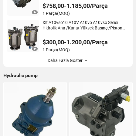
$758,00-1.185,00/Parça
1 Parça
(MOQ)
Xlf A10vso10 A10V A10vo A10vso Serisi
Hidrolik Ana /Kanat Yüksek Basınç /Piston
/Yağ /Rexroth Piston /Al A10V072la7ds/53r-
Vuc12n00-S202 Hidrolik Piston Pompası
$300,00-1.200,00/Parça
1 Parça
(MOQ)
Daha Fazla Göster
Hydraulic pump