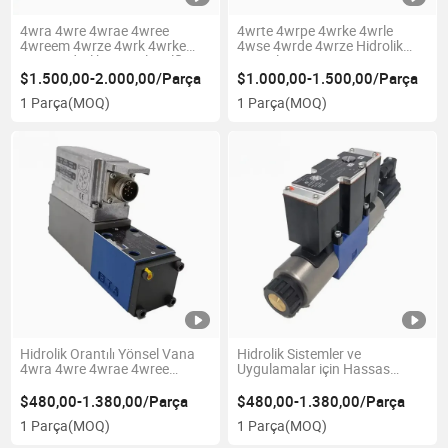
4wra 4wre 4wrae 4wree
4wrte 4wrpe 4wrke 4wrle
4wreem 4wrze 4wrk 4wrke
4wse 4wrde 4wrze Hidrolik
Serisi Hidrolik Orantılı Valfler
Orantılı Vana 0811404311
R900967037 4wrte 16 W6-
4wrle 16 E180sj-
$1.500,00-2.000,00/Parça
$1.000,00-1.500,00/Parça
200s-4X/6eg24K31/A1m
3X/G24K0/A1m-762
1 Parça
(MOQ)
1 Parça
(MOQ)
Hidrolik Orantılı Yönsel Vana
Hidrolik Sistemler ve
4wra 4wre 4wrae 4wree
Uygulamalar için Hassas
4wreem 4wrze 4wrk 4wrke
Solenoid Kontrol Vanası
4wrpeh10 4wrpeh10c3b Serisi
$480,00-1.380,00/Parça
$480,00-1.380,00/Parça
0811404613 4wrpeh-6-C4-
1 Parça
(MOQ)
1 Parça
(MOQ)
B40L-20/G24K0/A1m