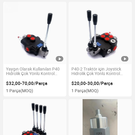
Yaygın Olarak Kullanılan P40
P40-2 Traktör için Joystick
Hidrolik Çok Yönlü Kontrol
Hidrolik Çok Yönlü Kontrol
Vanası
Vanası Fabrikadan Doğrudan
Teslimat
$32,00-70,00/Parça
$20,00-30,00/Parça
1 Parça
(MOQ)
1 Parça
(MOQ)