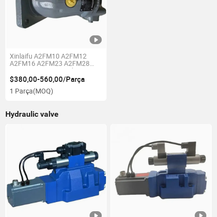
Xinlaifu A2FM10 A2FM12
A2FM16 A2FM23 A2FM28
A2FM32 A2FM45 Sabit
Hidrolik Yüksek Basınçlı Piston
$380,00-560,00/Parça
Motor Pompa A2FM32/61W-
1 Parça
(MOQ)
VSD526
Hydraulic valve