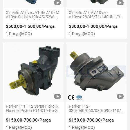
Xinlaifu A10vec A10fe A10FM
Xinlaifu A10V A10vso
A10ve Serisi A10fe45/52W-
A10vso28/45/71/140dfr1/31r-
Vcf10n000d Hidrolik Eksenel
PPA12n00 Serisi
Piston Pompası
A10vso140dfr1/31r-
$500,00-1.500,00/Parça
$800,00-1.000,00/Parça
Vpb12kb5 Yüksek Basınçlı
1 Parça
(MOQ)
1 Parça
(MOQ)
Eksenel Piston Pompaları
Parker F11 F12 Serisi Hidrolik
Parker F12-
Eksenel Piston F11-019-Ru-Sh-
030/040/060/080/090/110/125-
S-0000 Kamyon Pompası
RS/Mf/Ms-
CV/IV/Sv/Ih/Sh/Th-D/K/S/T
$150,00-700,00/Parça
$150,00-700,00/Parça
F12-060-Mf-IV-K-000-0000-Po
1 Parça
(MOQ)
1 Parça
(MOQ)
Hidrolik Piston Pompası