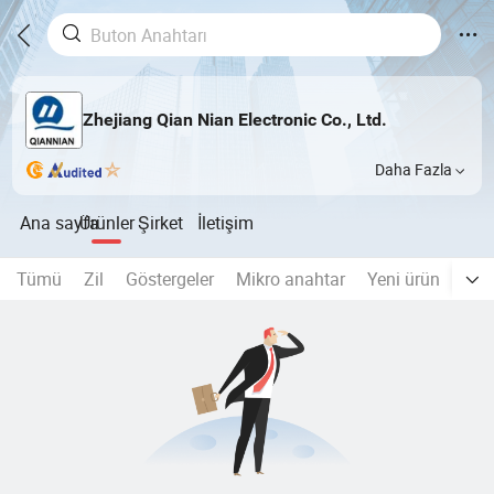
Zhejiang Qian Nian Electronic Co., Ltd.
Daha Fazla
Ana sayfa
Ürünler
Şirket
İletişim
Tümü
Zil
Göstergeler
Mikro anahtar
Yeni ürün
plas