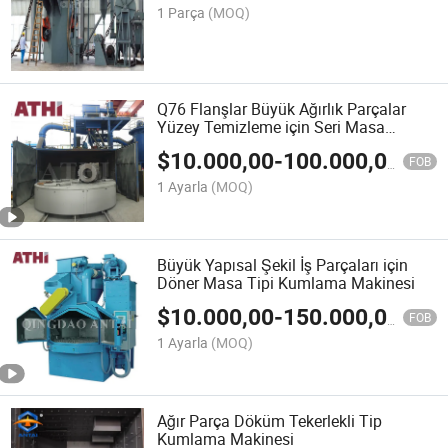
1 Parça
(MOQ)
Q76 Flanşlar Büyük Ağırlık Parçalar
Yüzey Temizleme için Seri Masa
Tekerlekli Bogie Tipi Kumlama
$
10.000,00
-
100.000,00
Makinesi
FOB
1 Ayarla
(MOQ)
Büyük Yapısal Şekil İş Parçaları için
Döner Masa Tipi Kumlama Makinesi
$
10.000,00
-
150.000,00
FOB
1 Ayarla
(MOQ)
Ağır Parça Döküm Tekerlekli Tip
Kumlama Makinesi