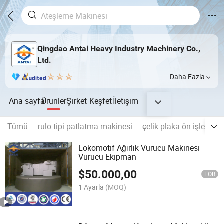
Qingdao Antai Heavy Industry Machinery Co.,
Ltd.
Daha Fazla
Ana sayfa
Ürünler
Şirket
Keşfet
İletişim
Tümü
rulo tipi patlatma makinesi
çelik plaka ön işlem hat
Lokomotif Ağırlık Vurucu Makinesi
Vurucu Ekipman
$
50.000,00
FOB
1 Ayarla
(MOQ)