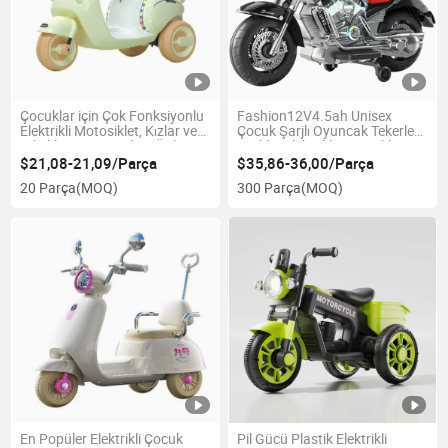
Çocuklar için Çok Fonksiyonlu
Fashion12V4.5ah Unisex
Elektrikli Motosiklet, Kızlar ve
Çocuk Şarjlı Oyuncak Tekerlekli
Erkekler için, Devrilme Önleyici,
Bisiklet Elektrikli Motosiklet
Şarjlı Uzaktan Kumanda ile
Sürüşü için
$21,08-21,09/Parça
$35,86-36,00/Parça
20 Parça
(MOQ)
300 Parça
(MOQ)
En Popüler Elektrikli Çocuk
Pil Gücü Plastik Elektrikli