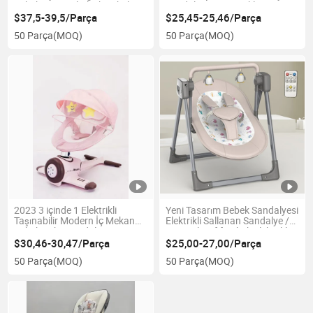
Bebek Beşiği Ekolojik Bebek
Sandalyesi Oyuncakları
Uyku Beşiği
Otomatik Bebek Yumurta
$37,5-39,5/Parça
$25,45-25,46/Parça
Salıncağı Sallanan Sandalye
50 Parça
(MOQ)
50 Parça
(MOQ)
Müzikli Beşik Sandalyesi
2023 3 içinde 1 Elektrikli
Yeni Tasarım Bebek Sandalyesi
Taşınabilir Modern İç Mekan
Elektrikli Sallanan Sandalye /
Bebek Uyku Sandalyesi
Yeni Stil Hafif Bebek Elektrikli
Oyuncakları Otomatik Bebek
Sallanan Sandalye
$30,46-30,47/Parça
$25,00-27,00/Parça
Yumurta Salıncağı Sallanan
50 Parça
(MOQ)
50 Parça
(MOQ)
Beşik Sandalyesi Müzikli