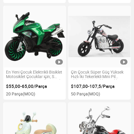
En Yeni Çocuk Elektrikli Bisiklet
Çin Çocuk Süper Güç Yüksek
Motosiklet Çocuklar için; S
Hızlı İki Tekerlekli Mini Pil
Oyuncak Arabalar Çift Motorlu
Elektrikli Motosiklet Bisikleti
Motosiklet Şık Işık ile
Pedallı
$55,00-65,00/Parça
$107,00-107,5/Parça
20 Parça
(MOQ)
50 Parça
(MOQ)