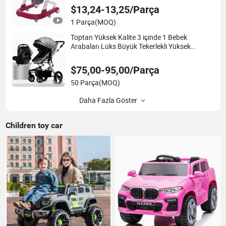
Bebek Yürüyücüsü Kilitli Tekerlekler ve Koltuk
$13,24-13,25/Parça
ile
1 Parça
(MOQ)
Toptan Yüksek Kalite 3 içinde 1 Bebek
Arabaları Lüks Büyük Tekerlekli Yüksek
Manzaralı Bebek Arabası
$75,00-95,00/Parça
50 Parça
(MOQ)
Daha Fazla Göster
Children toy car