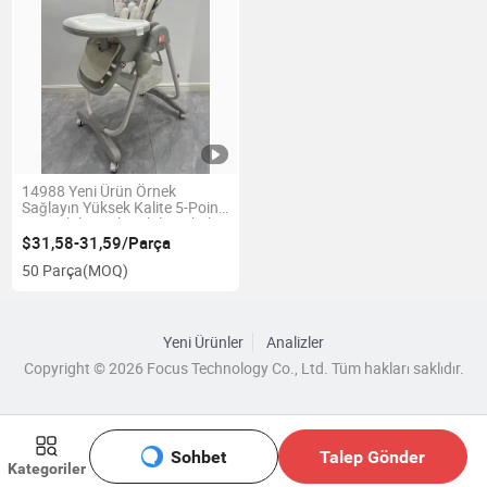
14988 Yeni Ürün Örnek
Sağlayın Yüksek Kalite 5-Point
Taşınabilir Katlanabilir Bebek
Mama Sandalyesi
$31,58-31,59/Parça
50 Parça
(MOQ)
Yeni Ürünler
Analizler
Copyright © 2026 Focus Technology Co., Ltd. Tüm hakları saklıdır.
Sohbet
Talep Gönder
Kategoriler