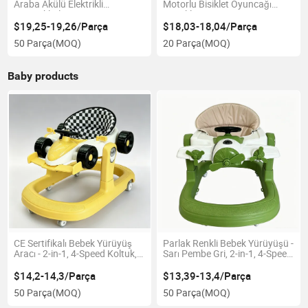
Araba Akülü Elektrikli
Motorlu Bisiklet Oyuncağı
Motosikletler
Çocuklar için
$19,25-19,26/Parça
$18,03-18,04/Parça
50 Parça
(MOQ)
20 Parça
(MOQ)
Baby products
CE Sertifikalı Bebek Yürüyüş
Parlak Renkli Bebek Yürüyüşü -
Aracı - 2-in-1, 4-Speed Koltuk,
Sarı Pembe Gri, 2-in-1, 4-Speed
3-Speed Gövde, Müzik ve
Koltuk, 3-Speed Gövde, Müzik
Işıklar, Devrilme Önleyici,
ve Işıklar, CE Sertifikalı - Mutlu
$14,2-14,3/Parça
$13,39-13,4/Parça
Kırmızı/Yeşil Gri - 6-18 Aylar
Yürüyenler için Göz Alıcı
50 Parça
(MOQ)
50 Parça
(MOQ)
için Güvenli ve Stabil
Tasarım