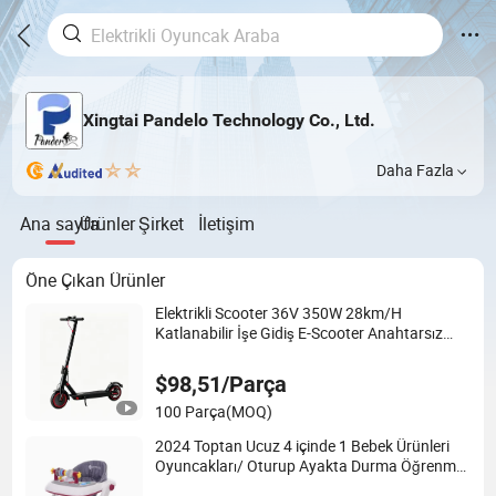
Xingtai Pandelo Technology Co., Ltd.
Daha Fazla
Ana sayfa
Ürünler
Şirket
İletişim
Öne Çıkan Ürünler
Elektrikli Scooter 36V 350W 28km/H
Katlanabilir İşe Gidiş E-Scooter Anahtarsız
Başlatma ve Uygulama Kontrolü - Uzun Menzil
25-30km, Yetişkin Elektrikli Scooter Toptan
$98,51/Parça
Satış
100 Parça
(MOQ)
2024 Toptan Ucuz 4 içinde 1 Bebek Ürünleri
Oyuncakları/ Oturup Ayakta Durma Öğrenme
Yürüyücüsü/ Araba Tasarımı Müzikli Yürüyen