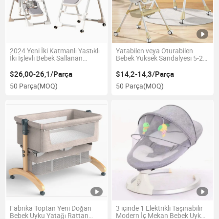
2024 Yeni İki Katmanlı Yastıklı
Yatabilen veya Oturabilen
İki İşlevli Bebek Sallanan
Bebek Yüksek Sandalyesi 5-24
Sandalyesi ve Frenli Tekerlekli
Aylık Bebekler için
Bebek Yemek Sandalyesi
$26,00-26,1/Parça
$14,2-14,3/Parça
50 Parça
(MOQ)
50 Parça
(MOQ)
Fabrika Toptan Yeni Doğan
3 içinde 1 Elektrikli Taşınabilir
Bebek Uyku Yatağı Rattan
Modern İç Mekan Bebek Uyku