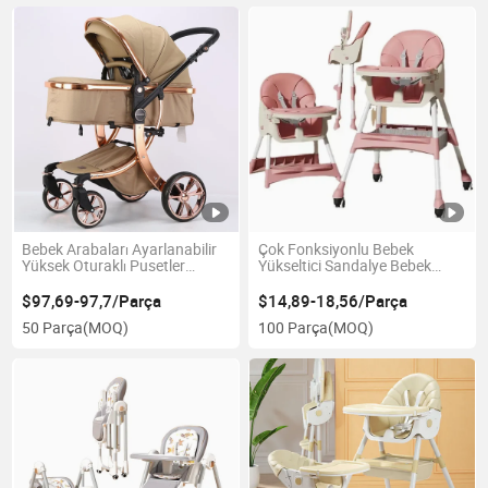
Bebek Arabaları Ayarlanabilir
Çok Fonksiyonlu Bebek
Yüksek Oturaklı Pusetler
Yükseltici Sandalye Bebek
Çocuklar için Seyahat Lüks
Yemek Sandalyesi Çocuk
Katlanabilir Bebek Arabası
Beslenme Sandalyesi Satılık
$97,69-97,7/Parça
$14,89-18,56/Parça
50 Parça
(MOQ)
100 Parça
(MOQ)