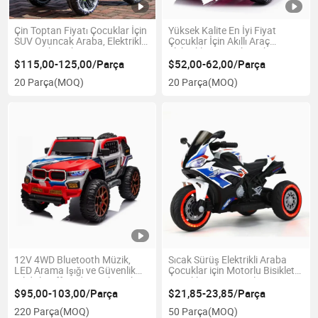
Çin Toptan Fiyatı Çocuklar İçin
Yüksek Kalite En İyi Fiyat
SUV Oyuncak Araba, Elektrikli
Çocuklar İçin Akıllı Araç
Oyuncak Araba
Elektrikli Oyuncak Araba
Kurşun Asit Akü ile
$115,00-125,00/Parça
$52,00-62,00/Parça
20 Parça
(MOQ)
20 Parça
(MOQ)
12V 4WD Bluetooth Müzik,
Sıcak Sürüş Elektrikli Araba
LED Arama Işığı ve Güvenlik
Çocuklar için Motorlu Bisiklet
Kilidi ile Offroad Çocuk Arabası
Çocuklar için Motorlar
Çocuklar için Motosikletler
$95,00-103,00/Parça
$21,85-23,85/Parça
220 Parça
(MOQ)
50 Parça
(MOQ)