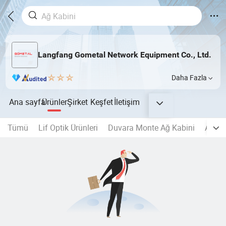
Langfang Gometal Network Equipment Co., Ltd.
Daha Fazla
Ana sayfa
Ürünler
Şirket
Keşfet
İletişim
Tümü
Lif Optik Ürünleri
Duvara Monte Ağ Kabini
Açık 