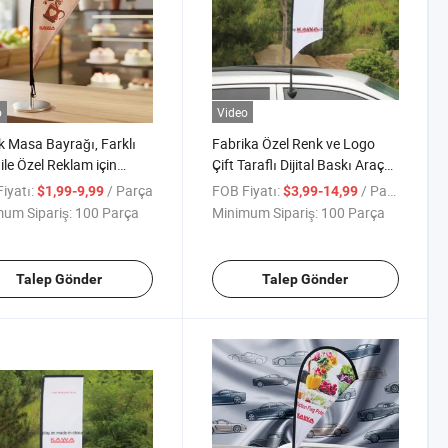
o
Video
 Masa Bayrağı, Farklı
Fabrika Özel Renk ve Logo
ile Özel Reklam için
Çift Taraflı Dijital Baskı Araç
n Fiyatla Damla ve Bıçak
Penceresi Bayrak Afişleri
iyatı:
/ Parça
FOB Fiyatı:
/ Parça
$1,99-9,99
$3,99-14,99
nde Mini Masa Bayrağı
Tanıtımında
um Sipariş:
100 Parça
Minimum Sipariş:
100 Parça
Talep Gönder
Talep Gönder