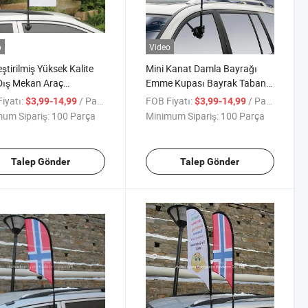
o
Video
eştirilmiş Yüksek Kalite
Mini Kanat Damla Bayrağı
Dış Mekan Araç
Emme Kupası Bayrak Tabanı
resi Tüy Plaj Bayrağı
Satış Noktası Masa Bayrağı
iyatı:
/ Parça
FOB Fiyatı:
/ Parça
$3,99-14,99
$3,99-14,99
 Bayraklar
Pencere Bayrağı
um Sipariş:
100 Parça
Minimum Sipariş:
100 Parça
Talep Gönder
Talep Gönder