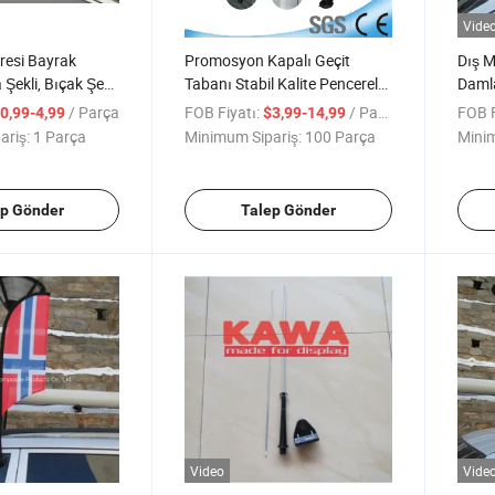
Vide
resi Bayrak
Promosyon Kapalı Geçit
Dış M
 Şekli, Bıçak Şekli
Tabanı Stabil Kalite Pencereler
Damla
Mini Stil Emme Kupası Damla
Bayr
/ Parça
FOB Fiyatı:
/ Parça
FOB F
0,99-4,99
$3,99-14,99
Afişi
ariş:
1 Parça
Minimum Sipariş:
100 Parça
Minim
ep Gönder
Talep Gönder
Video
Vide