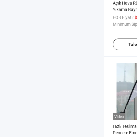
Açık Hava R
Yıkama Bayra
FOB Fiyatı:
$
Minimum Sip
Tal
Video
Hızlı Teslima
Pencere Emm