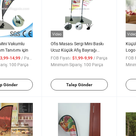
Video
Vide
 Mini Vakumlu
Ofis Masası Sergi Mini Baskı
Küçük
m Tanıtımı için
Ucuz Küçük Afiş Bayrağı
Logo 
Reklam İçin
Topta
/ Parça
FOB Fiyatı:
/ Parça
FOB F
3,99-14,99
$1,99-9,99
Şekli
ariş:
100 Parça
Minimum Sipariş:
100 Parça
Minim
ep Gönder
Talep Gönder