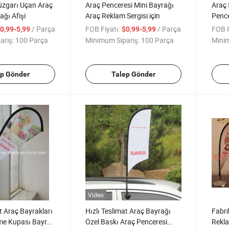
üzgarı Uçan Araç
Araç Penceresi Mini Bayrağı
Araç 
ğı Afişi
Araç Reklam Sergisi için
Pence
/ Parça
FOB Fiyatı:
/ Parça
FOB F
0,99-5,99
$0,99-5,99
ariş:
100 Parça
Minimum Sipariş:
100 Parça
Minim
ep Gönder
Talep Gönder
Video
t Araç Bayrakları
Hızlı Teslimat Araç Bayrağı
Fabri
e Kupası Bayrak
Özel Baskı Araç Penceresi
Rekl