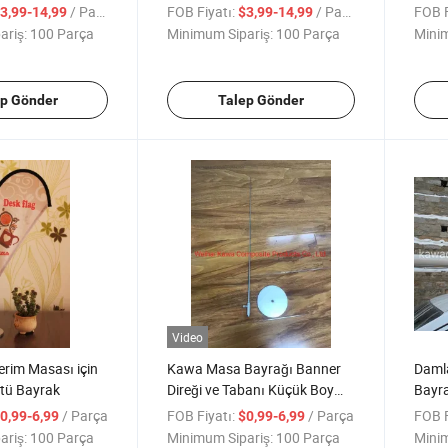
askı ile
Bayrağı Tek Taraflı Çift Taraflı
Stand
/ Parça
FOB Fiyatı:
/ Parça
FOB F
3,99-14,99
$3,99-14,99
Araç Penceresi Bayrağı OEM
Bayra
ariş:
100 Parça
Minimum Sipariş:
100 Parça
Minim
Araç Bayrağı
ep Gönder
Talep Gönder
Video
terim Masası için
Kawa Masa Bayrağı Banner
Damla
tü Bayrak
Direği ve Tabanı Küçük Boy
Bayra
Reklam Dekoratif Bayraklar
Pence
/ Parça
FOB Fiyatı:
/ Parça
FOB F
0,99-6,99
$0,99-6,99
Reklam Gösterimi için 44cm
Bayr
ariş:
100 Parça
Minimum Sipariş:
100 Parça
Minim