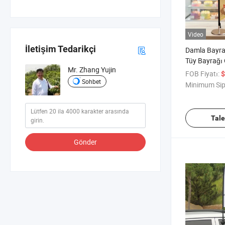
Video
İletişim Tedarikçi
Damla Bayrağ
Tüy Bayrağı
Mr. Zhang Yujin
Bayrağı
FOB Fiyatı:
$
Sohbet
Minimum Sip
Tal
Gönder