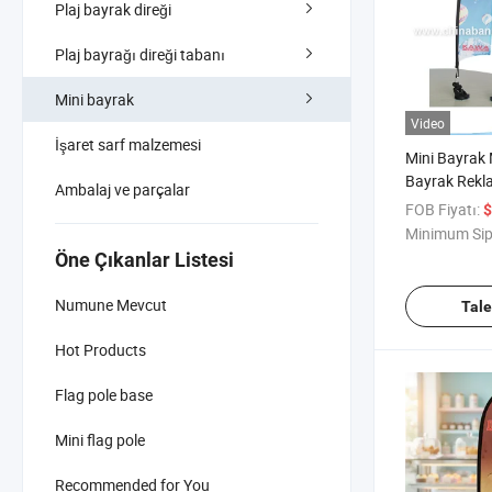
Plaj bayrak direği
Plaj bayrağı direği tabanı
Mini bayrak
Video
İşaret sarf malzemesi
Mini Bayrak
Bayrak Rekla
Ambalaj ve parçalar
FOB Fiyatı:
$
Minimum Sip
Öne Çıkanlar Listesi
Numune Mevcut
Tal
Hot Products
Flag pole base
Mini flag pole
Recommended for You