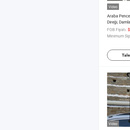
Video
Araba Pence
Direği, Damla
ve Blok Şekli
FOB Fiyatı:
$
Minimum Sip
Tal
Video