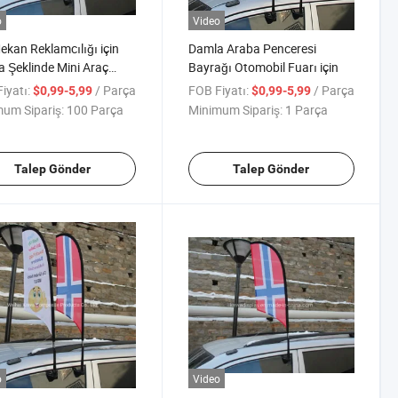
o
Video
ekan Reklamcılığı için
Damla Araba Penceresi
 Şeklinde Mini Araç
Bayrağı Otomobil Fuarı için
ağı
iyatı:
/ Parça
FOB Fiyatı:
/ Parça
$0,99-5,99
$0,99-5,99
um Sipariş:
100 Parça
Minimum Sipariş:
1 Parça
Talep Gönder
Talep Gönder
o
Video