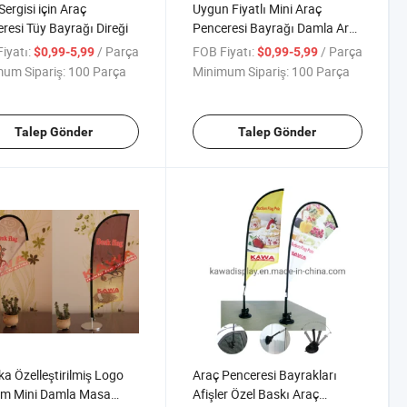
Sergisi için Araç
Uygun Fiyatlı Mini Araç
resi Tüy Bayrağı Direği
Penceresi Bayrağı Damla Araç
Bayrağı Afişi Araç Reklam
iyatı:
/ Parça
FOB Fiyatı:
/ Parça
$0,99-5,99
$0,99-5,99
Gösterimi için
um Sipariş:
100 Parça
Minimum Sipariş:
100 Parça
Talep Gönder
Talep Gönder
ka Özelleştirilmiş Logo
Araç Penceresi Bayrakları
am Mini Damla Masa
Afişler Özel Baskı Araç