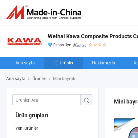
Weihai Kawa Composite Products Co.
Elmas Üye
Ana sayfa
Ürünler
Hakkımızda
Ke
Ana sayfa
Ürünler
Mini bayrak
Mini bay
Ürün grupları
Yeni Ürünler