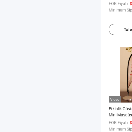
Direği Özel B
FOB Fiyatı:
$
Minimum Sip
Tal
Video
Etkinlik Gös
Mini Masaüs
FOB Fiyatı:
$
Minimum Sip