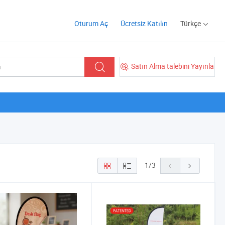
Oturum Aç
Ücretsiz Katılın
Türkçe
Satın Alma talebini Yayınla
1
/
3