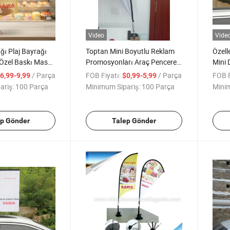
Video
Vide
ı Plaj Bayrağı
Toptan Mini Boyutlu Reklam
Özell
 Özel Baskı Masa
Promosyonları Araç Penceresi
Mini 
Bayrağı Özel Baskılı Araç
Pence
/ Parça
FOB Fiyatı:
/ Parça
FOB F
6,99-9,99
$0,99-5,99
Bayrağı/ Damla Araç Bayrağı
Damla
ariş:
100 Parça
Minimum Sipariş:
100 Parça
Minim
Bıçak Araç Bayrağı
ep Gönder
Talep Gönder