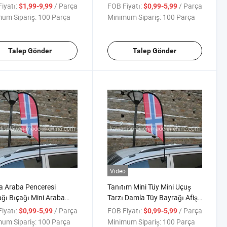
ı Uçan Masa Plaj
Bayrakları OEM Reklam
iyatı:
/ Parça
FOB Fiyatı:
/ Parça
$1,99-9,99
$0,99-5,99
ğı Flaması
Etkinlikleri için
um Sipariş:
100 Parça
Minimum Sipariş:
100 Parça
Talep Gönder
Talep Gönder
Video
 Araba Penceresi
Tanıtım Mini Tüy Mini Uçuş
ğı Bıçağı Mini Araba
Tarzı Damla Tüy Bayrağı Afişi
resi Bayrağı Blok Araba
Araç Tanıtım Bayrağı Direği
iyatı:
/ Parça
FOB Fiyatı:
/ Parça
$0,99-5,99
$0,99-5,99
ağı
Klips ile Satılık
um Sipariş:
100 Parça
Minimum Sipariş:
100 Parça