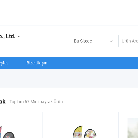
, Ltd.
Bu Sitede
şfet
Bize Ulaşın
rak
Toplam 67 Mini bayrak Ürün