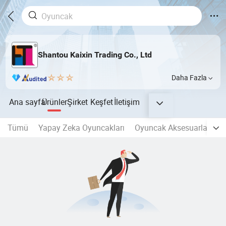
Shantou Kaixin Trading Co., Ltd
Daha Fazla
Ana sayfa
Ürünler
Şirket
Keşfet
İletişim
Tümü
Yapay Zeka Oyuncakları
Oyuncak Aksesuarları
Ç