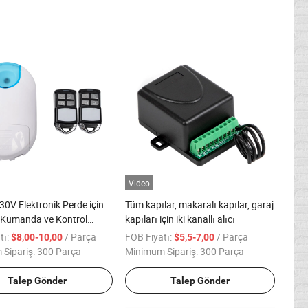
Video
0V Elektronik Perde için
Tüm kapılar, makaralı kapılar, garaj
 Kumanda ve Kontrol
kapıları için iki kanallı alıcı
tı:
/ Parça
FOB Fiyatı:
/ Parça
$8,00-10,00
$5,5-7,00
Sipariş:
300 Parça
Minimum Sipariş:
300 Parça
Talep Gönder
Talep Gönder