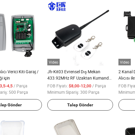
Video
Video
ıcı Verici Kiti Garaj /
Jh-Kit03 Evrensel Dış Mekan
2 Kanal 
i için
433.92MHz RF Uzaktan Kumanda
Alıcısı il
Alıcısı ve Vericisi
/ Parça
FOB Fiyatı:
/ Parça
FOB Fiya
3,5-4,5
$8,00-12,00
ariş:
500 Parça
Minimum Sipariş:
300 Parça
Minimum 
alep Gönder
Talep Gönder