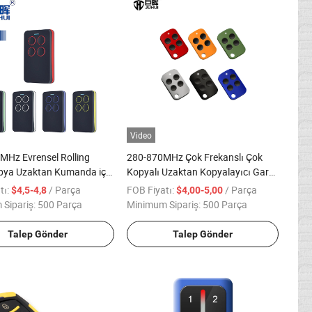
Video
MHz Evrensel Rolling
280-870MHz Çok Frekanslı Çok
pya Uzaktan Kumanda için
Kopyalı Uzaktan Kopyalayıcı Garaj
Kapısı için
tı:
/ Parça
FOB Fiyatı:
/ Parça
$4,5-4,8
$4,00-5,00
Sipariş:
500 Parça
Minimum Sipariş:
500 Parça
Talep Gönder
Talep Gönder