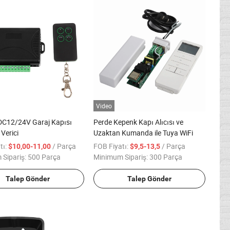
Video
DC12/24V Garaj Kapısı
Perde Kepenk Kapı Alıcısı ve
e Verici
Uzaktan Kumanda ile Tuya WiFi
tı:
/ Parça
FOB Fiyatı:
/ Parça
$10,00-11,00
$9,5-13,5
Sipariş:
500 Parça
Minimum Sipariş:
300 Parça
Talep Gönder
Talep Gönder