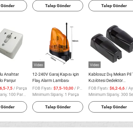
 Gönder
Talep Gönder
Talep Gönder
Video
Video
lu Anahtar
12-240V Garaj Kapısı için
Kablosuz Dış Mekan Pil 
ulo Panjur
Flaş Alarm Lambası
Kızılötesi Dedektör
Kızılötesi Lazer Işın
/ Parça
FOB Fiyatı:
/ Parça
FOB Fiyatı:
/ Aya
6,5-7,5
$7,5-10,00
$6,2-6,6
Sensörü
ariş:
100 Parça
Minimum Sipariş:
1 Parça
Minimum Sipariş:
300 Se
 Gönder
Talep Gönder
Talep Gönder