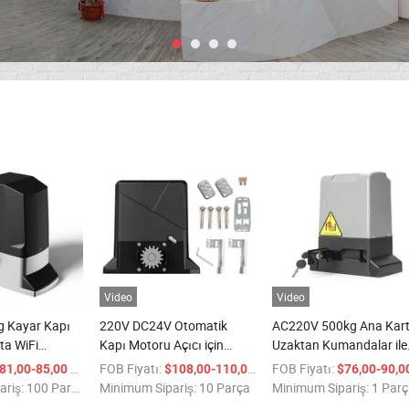
Video
Video
 Kayar Kapı
220V DC24V Otomatik
AC220V 500kg Ana Kart
ta WiFi
Kapı Motoru Açıcı için
Uzaktan Kumandalar ile
1000kg Kayar Kapı Motoru
Kayar Kapı Motoru
/ Parça
FOB Fiyatı:
/ Parça
FOB Fiyatı:
81,00-85,00
$108,00-110,00
$76,00-90,
ariş:
100 Parça
Minimum Sipariş:
10 Parça
Minimum Sipariş:
1 Par