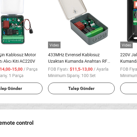
Video
Video
için Kablosuz Motor
433MHz Evrensel Kablosuz
220V Jal
ı Alıcı Kiti AC220V
Uzaktan Kumanda Anahtarı RF
Kumanda 
Röle Alıcısı Büyük Bellek ile
/ Parça
FOB Fiyatı:
/ Ayarla
FOB Fiya
14,00-15,00
$11,5-13,00
ariş:
1 Parça
Minimum Sipariş:
100 Set
Minimum 
alep Gönder
Talep Gönder
remote control