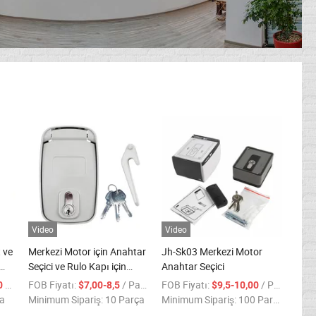
Video
Video
 ve
Merkezi Motor için Anahtar
Jh-Sk03 Merkezi Motor
Seçici ve Rulo Kapı için
Anahtar Seçici
Anahtar Anahtarı
/ Parça
FOB Fiyatı:
/ Parça
FOB Fiyatı:
/ Parça
00
$7,00-8,5
$9,5-10,00
ça
Minimum Sipariş:
10 Parça
Minimum Sipariş:
100 Parça