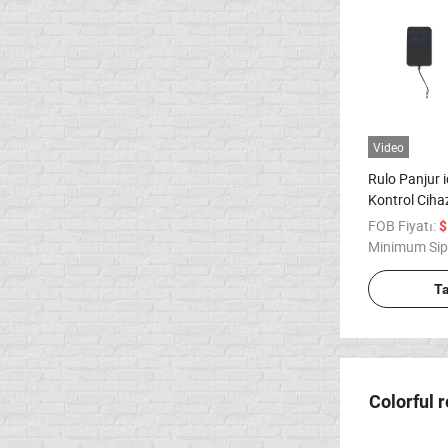
Video
Rulo Panjur 
Kontrol Cihaz
FOB Fiyatı:
$
Minimum Sip
T
Colorful 