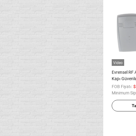
Video
Evrensel RF Al
Kapı Güvenliğ
FOB Fiyatı:
$
Minimum Sip
T