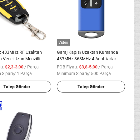
Video
z 433MHz RF Uzaktan
Garaj Kapısı Uzaktan Kumanda
Verici Uzun Menzilli
433MHz 868MHz 4 Anahtarlar
287-868.6MHz Garaj Kapısı Açıcı
tı:
/ Parça
FOB Fiyatı:
/ Parça
$2,3-3,00
$3,8-5,00
Yuvarlanan Kod Verici Kapı
Sipariş:
1 Parça
Minimum Sipariş:
500 Parça
Kontrolü
Talep Gönder
Talep Gönder