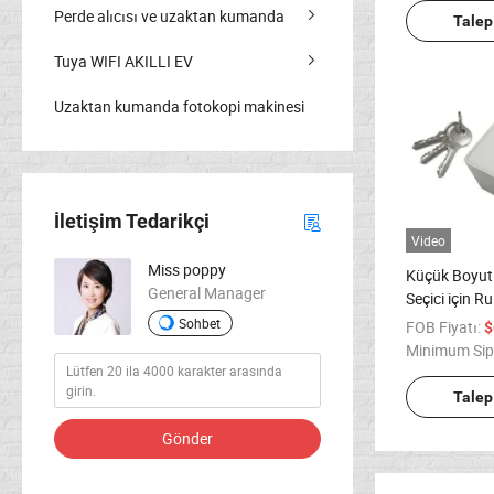
Perde alıcısı ve uzaktan kumanda
Talep
Tuya WIFI AKILLI EV
Uzaktan kumanda fotokopi makinesi
İletişim Tedarikçi
Video
Miss poppy
Küçük Boyut
General Manager
Seçici için R
Sohbet
FOB Fiyatı:
$
Minimum Sip
Talep
Gönder