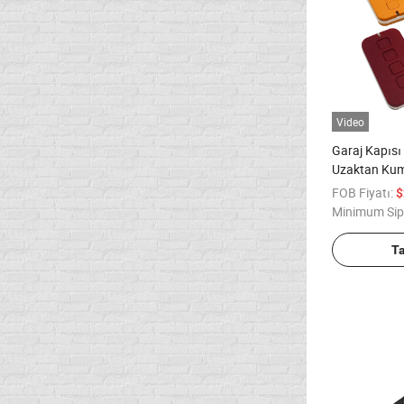
Video
Garaj Kapısı 
Uzaktan Kum
FOB Fiyatı:
$
Minimum Sip
T