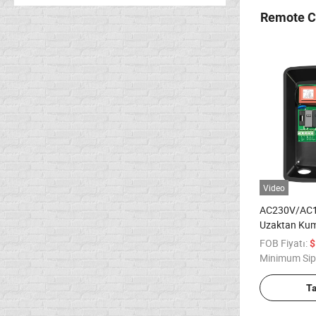
Remote Co
Video
AC230V/AC1
Uzaktan Kum
FOB Fiyatı:
$
Minimum Sip
T