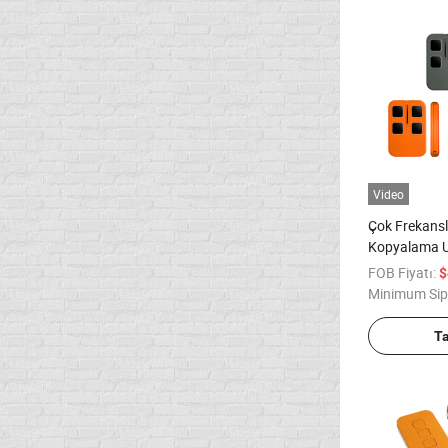
Video
Çok Frekansl
Kopyalama 
280MHz-86
FOB Fiyatı:
$
Minimum Sip
T