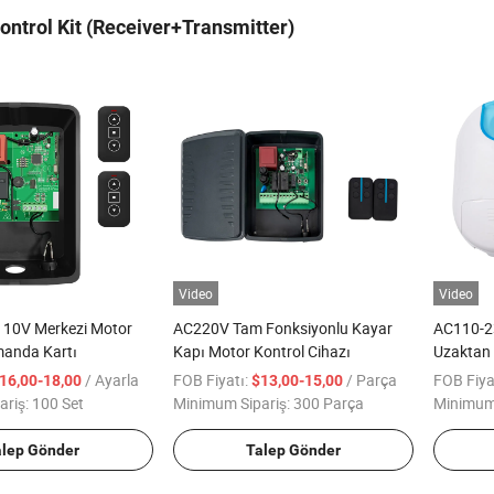
ntrol Kit (Receiver+Transmitter)
Video
Video
10V Merkezi Motor
AC220V Tam Fonksiyonlu Kayar
AC110-23
anda Kartı
Kapı Motor Kontrol Cihazı
Uzaktan
Cihazı
/ Ayarla
FOB Fiyatı:
/ Parça
FOB Fiya
16,00-18,00
$13,00-15,00
ariş:
100 Set
Minimum Sipariş:
300 Parça
Minimum 
alep Gönder
Talep Gönder