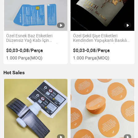
Özel Esnek Baz Etiketleri
Özel Şekil Şişe Etiketleri
Düzensiz Yağ Kabı İçin
Kendinden Yapışkanlı Baskılı
Mükemmel Yüzey Uyum Etkisi
Etiketler Şarap Ambalaj
Dekorasyonu için
$0,03-0,08/Parça
$0,03-0,08/Parça
1.000 Parça
(MOQ)
1.000 Parça
(MOQ)
Hot Sales