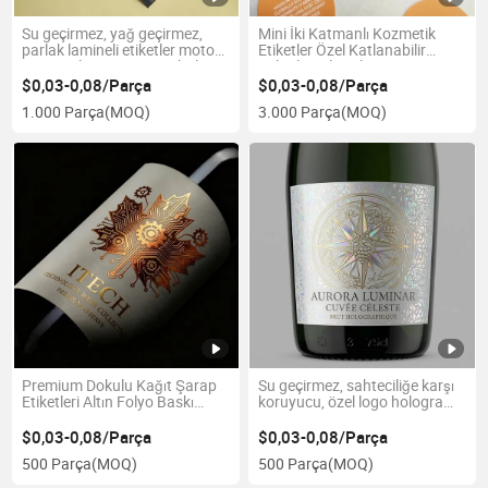
Su geçirmez, yağ geçirmez,
Mini İki Katmanlı Kozmetik
parlak lamineli etiketler motor
Etiketler Özel Katlanabilir
yağı yağlama şişesi ambalajı
Etiketler Cilt Bakım Şişesi için
için
$0,03-0,08/Parça
$0,03-0,08/Parça
1.000 Parça
(MOQ)
3.000 Parça
(MOQ)
Premium Dokulu Kağıt Şarap
Su geçirmez, sahteciliğe karşı
Etiketleri Altın Folyo Baskı
koruyucu, özel logo hologram
Siyah Kaplama Yapışkan
güvenlik şarap etiketleri 3D
Etiketler
lazer holografik etiketler
$0,03-0,08/Parça
$0,03-0,08/Parça
500 Parça
(MOQ)
500 Parça
(MOQ)