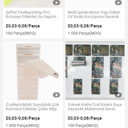
Şeffaf Özelleştirilmiş PVC
Mold İçinde Motor Yağı Etiketi
Kırtasiye Etiketleri Su Geçirmez
UV Baskı Korozyona Dayanıklı
Yağ Dayanıklı Şeffaf Etiketler
Kimyasal Sınıf Kendinden
Ruloda
Yapışkanlı Etiketler
$0,03-0,08/Parça
$0,03-0,08/Parça
100 Parça
(MOQ)
1.000 Parça
(MOQ)
Özelleştirilebilir Soyulabilir Çok
Yüksek Kalite Özel Baskılı Suya
Katmanlı Etiketler, Çoklu Bilgi
Dayanıklı Mükemmel Sanat
Kozmetik Ürün Ambalajı için
Kağıdı Etiketi Ekolojik Dostu
Çıkarılabilir Çıkartmalar
Etiket
$0,03-0,08/Parça
$0,03-0,08/Parça
1.000 Parça
(MOQ)
100 Parça
(MOQ)