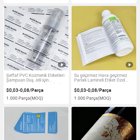
Şeffaf PVC Kozmetik Etiketleri
Su geçirmez Hava geçirmez
Şampuan Duş Jeli için
Parlak Lamineli Etiket Özel
Kendinden Yapışkanlı Etiketler
Logo Çok Katmanlı Yapışkan
Pestisit Ürün Etiketleri
$0,03-0,08/Parça
$0,03-0,08/Parça
1.000 Parça
(MOQ)
1.000 Parça
(MOQ)