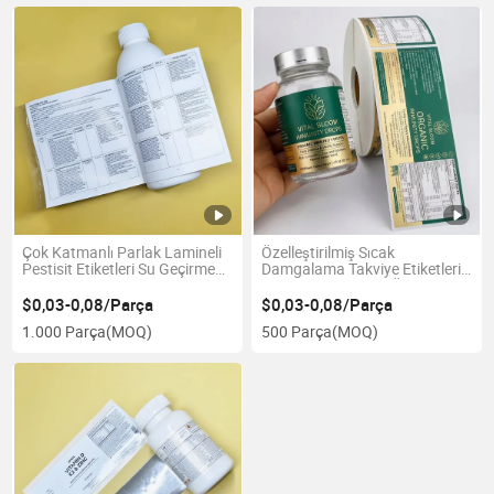
Çok Katmanlı Parlak Lamineli
Özelleştirilmiş Sıcak
Pestisit Etiketleri Su Geçirmez
Damgalama Takviye Etiketleri
Kendinden Yapışkanlı Etiketler
Güvenlik Sahtecilik Önleyici
Tarımsal Kimya Ambalajı için
Etiketler Sağlık Sektörü Marka
$0,03-0,08/Parça
$0,03-0,08/Parça
Koruma
1.000 Parça
(MOQ)
500 Parça
(MOQ)