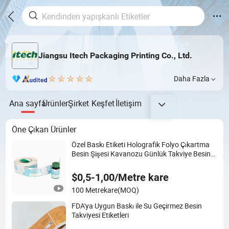
Jiangsu Itech Packaging Printing Co., Ltd.
Daha Fazla
Ana sayfa
Ürünler
Şirket
Keşfet
İletişim
Öne Çıkan Ürünler
Özel Baskı Etiketi Holografik Folyo Çıkartma
Besin Şişesi Kavanozu Günlük Takviye Besin
Ambalaj Etiketleri
$0,5-1,00/Metre kare
100 Metrekare
(MOQ)
FDA'ya Uygun Baskı ile Su Geçirmez Besin
Takviyesi Etiketleri