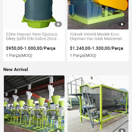
22kw Hayvan Yemi Öğütücü
Yüksek Verimli Meslek Kırıcı
Dikey Şaftlı Etki Gübre Zincir
Ekipman Yarı Islak Malzemeler
Kırıcı Kapasite 5-8 Ton
Öğütücü Kompost Kırıcı
Makinesi
$950,00-1.000,00/Parça
$1.240,00-1.300,00/Parça
1 Parça
(MOQ)
1 Parça
(MOQ)
New Arrival