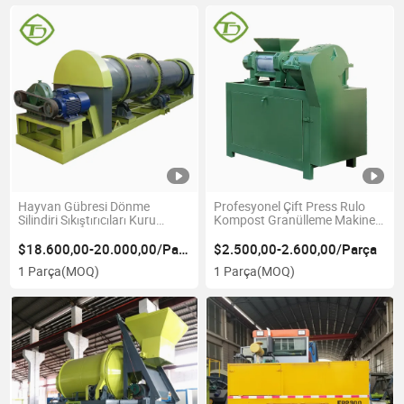
Hayvan Gübresi Dönme
Profesyonel Çift Press Rulo
Silindiri Sıkıştırıcıları Kuru
Kompost Granülleme Makinesi
Granülleme Gübresi Tavuk
Organik Gübre Granülleri
Granülleme Drumu
Yapımı için
$18.600,00-20.000,00/Parça
$2.500,00-2.600,00/Parça
1 Parça
(MOQ)
1 Parça
(MOQ)