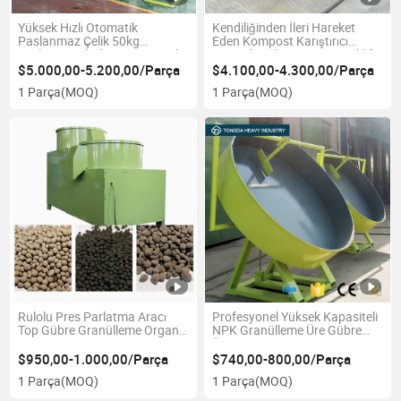
Yüksek Hızlı Otomatik
Kendiliğinden İleri Hareket
Paslanmaz Çelik 50kg
Eden Kompost Karıştırıcı
Besleme Torbalama Otomatik
Organik Gübre Yapma Forklift
Poşet Gübre Paketleme Tartım
Besleme Makinesi
$5.000,00-5.200,00/Parça
$4.100,00-4.300,00/Parça
Makinesi
1 Parça
(MOQ)
1 Parça
(MOQ)
Rulolu Pres Parlatma Aracı
Profesyonel Yüksek Kapasiteli
Top Gübre Granülleme Organik
NPK Granülleme Üre Gübre
Gübre Pelet Yapma Makinesi
Üretim Makinesi Granül
Yapma Yuvarlak
$950,00-1.000,00/Parça
$740,00-800,00/Parça
1 Parça
(MOQ)
1 Parça
(MOQ)