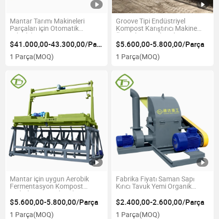
Mantar Tarımı Makineleri
Groove Tipi Endüstriyel
Parçaları için Otomatik
Kompost Karıştırıcı Makine
Tekerlek Tipi Kompost
Üreticileri Tavuk Gübresi
Karıştırma Makinesi
Fermentasyon Gübreleri
$41.000,00-43.300,00/Parça
$5.600,00-5.800,00/Parça
1 Parça
(MOQ)
1 Parça
(MOQ)
Mantar için uygun Aerobik
Fabrika Fiyatı Saman Sapı
Fermentasyon Kompost
Kırıcı Tavuk Yemi Organik
Torbalama Tavuk Gübresi
Tarım Pirinç Saman Kırıcı
Kompost Karıştırma Makinesi
Makinesi
$5.600,00-5.800,00/Parça
$2.400,00-2.600,00/Parça
1 Parça
(MOQ)
1 Parça
(MOQ)