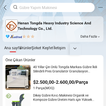
Henan Tongda Heavy Industry Science And
Technology Co., Ltd.
Daha Fazla
Ana sayfa
Ürünler
Şirket
Keşfet
İletişim
Öne Çıkan Ürünler
40 Yıllar Çin Ünlü Tongda Markası Gübre İkili
Silindirli Pres Granülatör Granülasyon
Makinesi
$2.500,00-2.600,00/Parça
1 Parça
(MOQ)
Dikey Gübre Kırıcı Makinesi Organik ve
Kompoze Gübre Üretim Hattı için Yüksek
Kırma Verimliliği ile