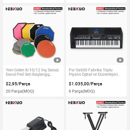
Yeni Gelen 8/10/12 İnç Sessiz
Psr-Sx600 Fabrika Toplu
Davul Ped Seti Başlangıç
Piyano Dijital ve Düzenleyici
Seviyesi Pratik Ped
Çalışma İstasyonları - Klavye
Aletleri
$2,95/Parça
$1.035,00/Parça
20 Parça
(MOQ)
6 Parça
(MOQ)