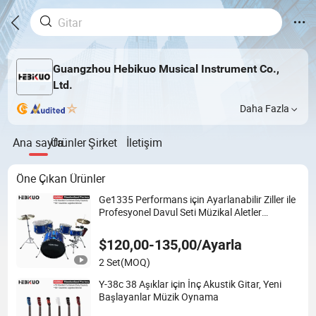
Guangzhou Hebikuo Musical Instrument Co.,
Ltd.
Daha Fazla
Ana sayfa
Ürünler
Şirket
İletişim
Öne Çıkan Ürünler
Ge1335 Performans için Ayarlanabilir Ziller ile
Profesyonel Davul Seti Müzikal Aletler
Perküsyon Aletleri
$120,00-135,00/Ayarla
2 Set
(MOQ)
Y-38c 38 Aşıklar için İnç Akustik Gitar, Yeni
Başlayanlar Müzik Oynama