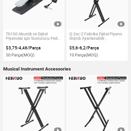
Tb100 Akustik ve Dijital
Q-2xc-2 Fabrika Dijital Piyano
Piyanolar için Susturucu Pedal
Standı Ayarlanabilir
- Müzik Aletleri Aksesuarları
Yükseklikte Müzik Klavyesi
Piano Aksesuarları
Standı
$3,75-4,46/Parça
$5,6-6,2/Parça
50 Parça
(MOQ)
10 Parça
(MOQ)
Musical Instrument Accessories