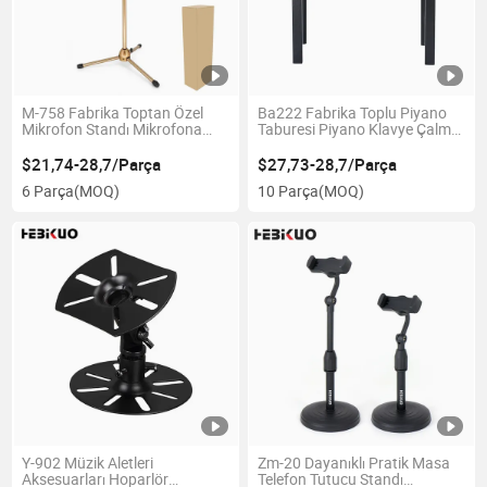
M-758 Fabrika Toptan Özel
Ba222 Fabrika Toplu Piyano
Mikrofon Standı Mikrofona
Taburesi Piyano Klavye Çalma
Standları
Eğitimi için
$21,74-28,7/Parça
$27,73-28,7/Parça
6 Parça
(MOQ)
10 Parça
(MOQ)
Y-902 Müzik Aletleri
Zm-20 Dayanıklı Pratik Masa
Aksesuarları Hoparlör
Telefon Tutucu Standı