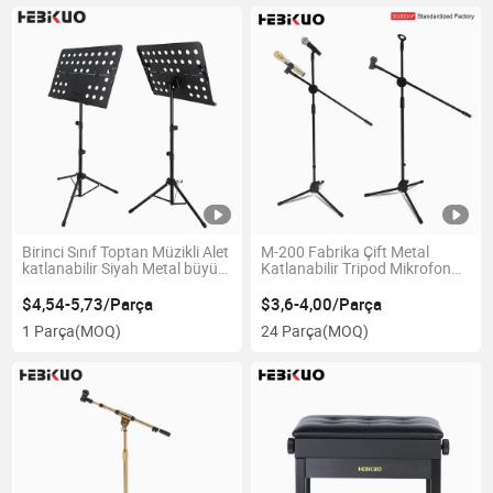
Birinci Sınıf Toptan Müzikli Alet
M-200 Fabrika Çift Metal
katlanabilir Siyah Metal büyük
Katlanabilir Tripod Mikrofon
Müzik Standı Çanta Çalığı ile
Standı Yükseklik Ayarlanabilir
$4,54-5,73/Parça
$3,6-4,00/Parça
1 Parça
(MOQ)
24 Parça
(MOQ)