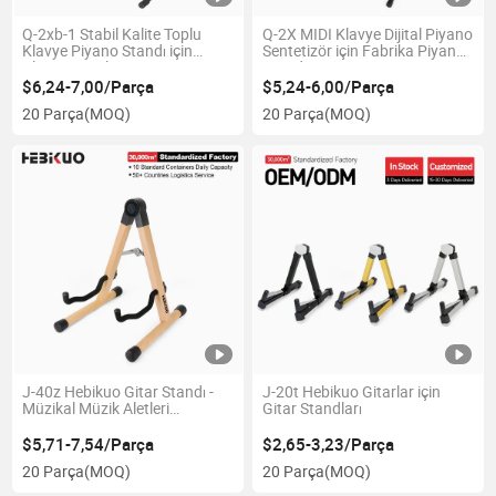
Q-2xb-1 Stabil Kalite Toplu
Q-2X MIDI Klavye Dijital Piyano
Klavye Piyano Standı için
Sentetizör için Fabrika Piyano
Klavye Dijital Piyano Sentetizör
Standı
$6,24-7,00/Parça
$5,24-6,00/Parça
20 Parça
(MOQ)
20 Parça
(MOQ)
J-40z Hebikuo Gitar Standı -
J-20t Hebikuo Gitarlar için
Müzikal Müzik Aletleri
Gitar Standları
Aksesuarları
$5,71-7,54/Parça
$2,65-3,23/Parça
20 Parça
(MOQ)
20 Parça
(MOQ)