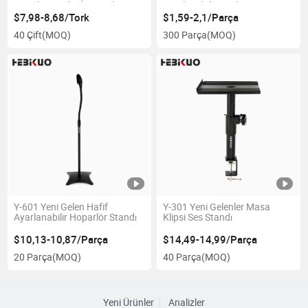
Stantları Braketleri Stüdyo
Ayarlanabilir Açı ile
Sahnesi için
$7,98-8,68/Tork
$1,59-2,1/Parça
40 Çift
(MOQ)
300 Parça
(MOQ)
Y-601 Yeni Gelen Hafif
Y-301 Yeni Gelenler Masa
Ayarlanabilir Hoparlör Standı
Klipsi Ses Standı
$10,13-10,87/Parça
$14,49-14,99/Parça
20 Parça
(MOQ)
40 Parça
(MOQ)
Yeni Ürünler
Analizler