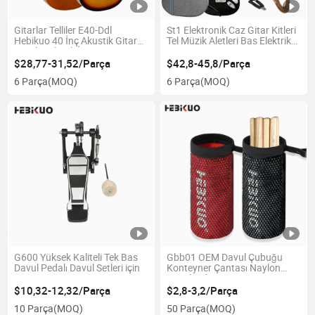
Gitarlar Telliler E40-Ddl
St1 Elektronik Caz Gitar Kitleri
Hebikuo 40 İnç Akustik Gitar
Tel Müzik Aletleri Bas Elektrik
Müzik Çalmak İçin
Gitar
$28,77-31,52/Parça
$42,8-45,8/Parça
6 Parça
(MOQ)
6 Parça
(MOQ)
G600 Yüksek Kaliteli Tek Bas
Gbb01 OEM Davul Çubuğu
Davul Pedalı Davul Setleri için
Konteyner Çantası Naylon
Davul Çubuğu Tutucu Çantası
$10,32-12,32/Parça
$2,8-3,2/Parça
10 Parça
(MOQ)
50 Parça
(MOQ)