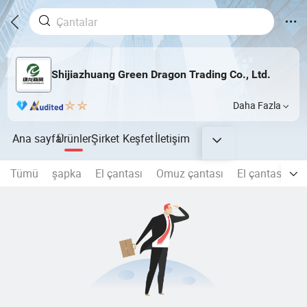
Shijiazhuang Green Dragon Trading Co., Ltd.
Daha Fazla
Ana sayfa
Ürünler
Şirket
Keşfet
İletişim
Tümü
şapka
El çantası
Omuz çantası
El çantası
S