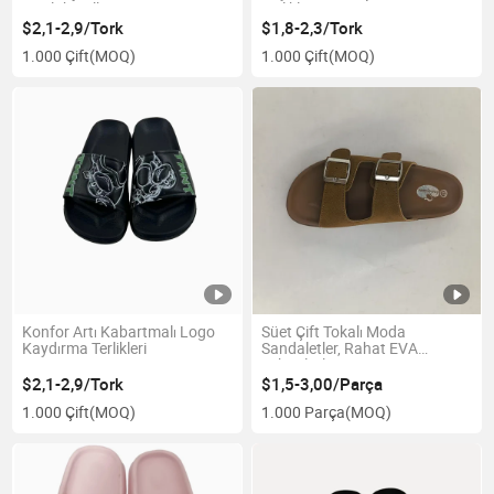
Günlük Kullanım için
Terlikler
$2,1-2,9/Tork
$1,8-2,3/Tork
1.000 Çift
(MOQ)
1.000 Çift
(MOQ)
Konfor Artı Kabartmalı Logo
Süet Çift Tokalı Moda
Kaydırma Terlikleri
Sandaletler, Rahat EVA
Tabanlarla
$2,1-2,9/Tork
$1,5-3,00/Parça
1.000 Çift
(MOQ)
1.000 Parça
(MOQ)