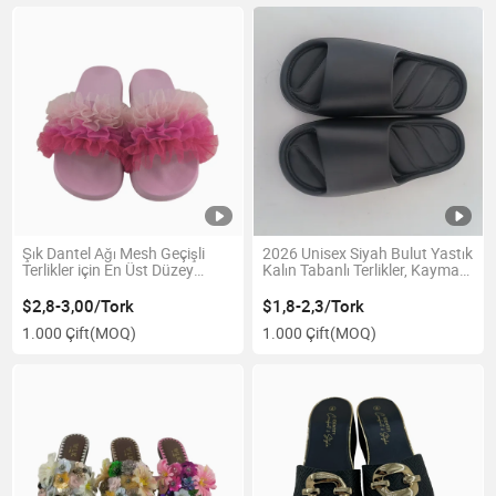
Şık Dantel Ağı Mesh Geçişli
2026 Unisex Siyah Bulut Yastık
Terlikler için En Üst Düzey
Kalın Tabanlı Terlikler, Kaymaz
Konfor
EVA Açık Burun Terlikler
$2,8-3,00/Tork
$1,8-2,3/Tork
1.000 Çift
(MOQ)
1.000 Çift
(MOQ)