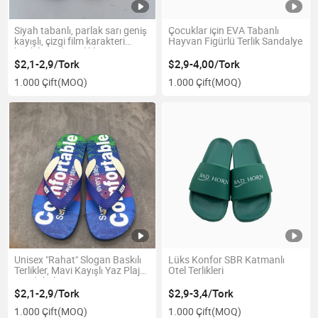
Siyah tabanlı, parlak sarı geniş
Çocuklar için EVA Tabanlı
kayışlı, çizgi film karakteri
Hayvan Figürlü Terlik Sandalye
baskılı moda terlikler
$2,1-2,9/Tork
$2,9-4,00/Tork
1.000 Çift
(MOQ)
1.000 Çift
(MOQ)
Unisex "Rahat" Slogan Baskılı
Lüks Konfor SBR Katmanlı
Terlikler, Mavi Kayışlı Yaz Plaj
Otel Terlikleri
Sandaletleri
$2,1-2,9/Tork
$2,9-3,4/Tork
1.000 Çift
(MOQ)
1.000 Çift
(MOQ)