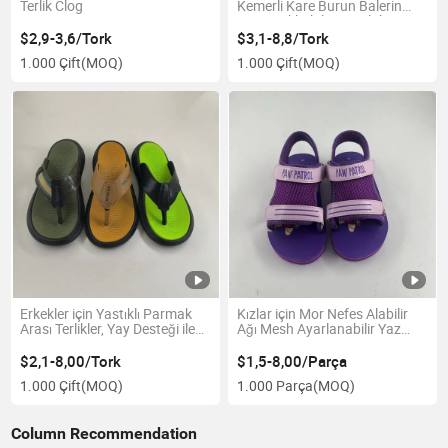
Terlik Clog
Kemerli Kare Burun Balerin
Düz Ayakkabıları, Parlak
Kaydırmalı Günlük Ayakkabılar
$2,9-3,6/Tork
$3,1-8,8/Tork
1.000 Çift
(MOQ)
1.000 Çift
(MOQ)
Erkekler için Yastıklı Parmak
Kızlar için Mor Nefes Alabilir
Arası Terlikler, Yay Desteği ile
Ağı Mesh Ayarlanabilir Yaz
Rahat Yaz Sandaletleri
Sandaletleri
$2,1-8,00/Tork
$1,5-8,00/Parça
1.000 Çift
(MOQ)
1.000 Parça
(MOQ)
Column Recommendation