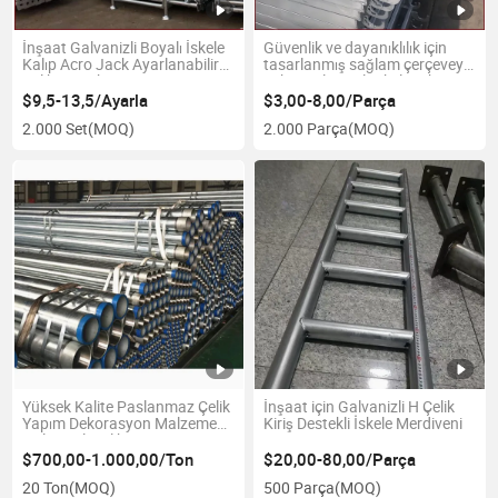
İnşaat Galvanizli Boyalı İskele
Güvenlik ve dayanıklılık için
Kalıp Acro Jack Ayarlanabilir
tasarlanmış sağlam çerçeveye
Çelik Destek
sahip galvanizli iskele tahtası
$9,5-13,5/Ayarla
$3,00-8,00/Parça
2.000 Set
(MOQ)
2.000 Parça
(MOQ)
Yüksek Kalite Paslanmaz Çelik
İnşaat için Galvanizli H Çelik
Yapım Dekorasyon Malzemesi
Kiriş Destekli İskele Merdiveni
Galvanizli Çelik Boru
Fabrikadan
$700,00-1.000,00/Ton
$20,00-80,00/Parça
20 Ton
(MOQ)
500 Parça
(MOQ)