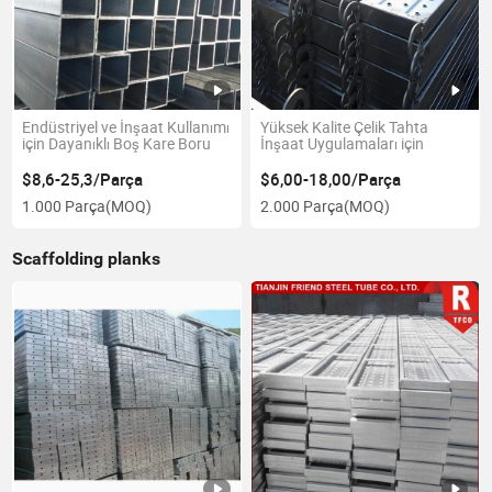
Endüstriyel ve İnşaat Kullanımı
Yüksek Kalite Çelik Tahta
için Dayanıklı Boş Kare Boru
İnşaat Uygulamaları için
$8,6-25,3/Parça
$6,00-18,00/Parça
1.000 Parça
(MOQ)
2.000 Parça
(MOQ)
Scaffolding planks