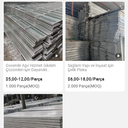
Güvenilir Ağır Hizmet İskeleti
Sağlam Yapı ve İnşaat için
Çözümleri için Dayanıklı
Çelik Plaka
Galvanizli Levha
$5,00-12,00/Parça
$6,00-18,00/Parça
1.000 Parça
(MOQ)
2.000 Parça
(MOQ)