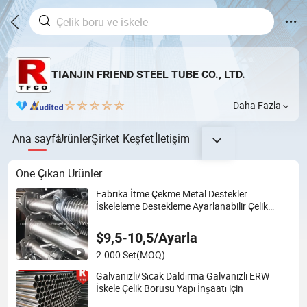
TIANJIN FRIEND STEEL TUBE CO., LTD.
Daha Fazla
Ana sayfa
Ürünler
Şirket
Keşfet
İletişim
Öne Çıkan Ürünler
Fabrika İtme Çekme Metal Destekler
İskeleleme Destekleme Ayarlanabilir Çelik
Destek
$9,5-10,5/Ayarla
2.000 Set
(MOQ)
Galvanizli/Sıcak Daldırma Galvanizli ERW
İskele Çelik Borusu Yapı İnşaatı için