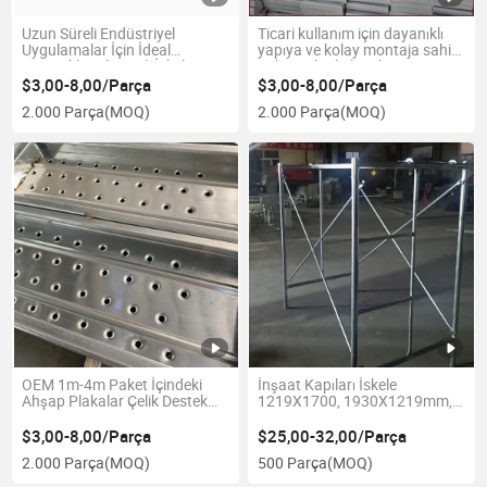
Uzun Süreli Endüstriyel
Ticari kullanım için dayanıklı
Uygulamalar İçin İdeal
yapıya ve kolay montaja sahip
Dayanıklı Galvanizli İskele
galvanizli iskele tahtası
Tahtası
$3,00-8,00/Parça
$3,00-8,00/Parça
2.000 Parça
(MOQ)
2.000 Parça
(MOQ)
OEM 1m-4m Paket İçindeki
İnşaat Kapıları İskele
Ahşap Plakalar Çelik Destek
1219X1700, 1930X1219mm,
Alüminyum Fiyat Maymun
1219X914mm
Merdiveni İskele
$3,00-8,00/Parça
$25,00-32,00/Parça
2.000 Parça
(MOQ)
500 Parça
(MOQ)