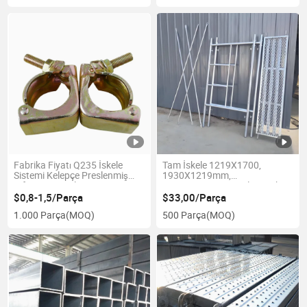
Fabrika Fiyatı Q235 İskele
Tam İskele 1219X1700,
Sistemi Kelepçe Preslenmiş
1930X1219mm,
Çift Dönme Kelepçesi
1219X914mm Metal Destek
Çerçevesi için İnşaat
$0,8-1,5/Parça
$33,00/Parça
1.000 Parça
(MOQ)
500 Parça
(MOQ)