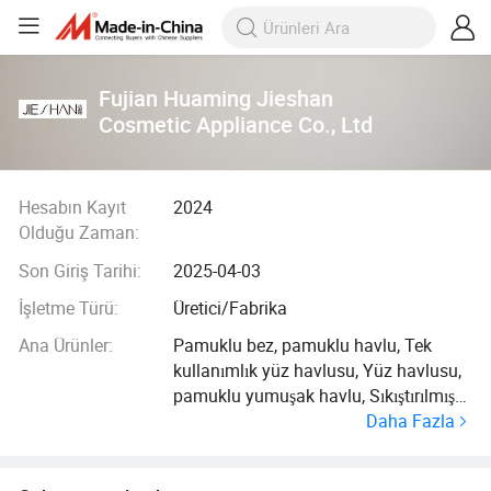
Fujian Huaming Jieshan
Cosmetic Appliance Co., Ltd
Hesabın Kayıt
2024
Olduğu Zaman:
Son Giriş Tarihi:
2025-04-03
İşletme Türü:
Üretici/Fabrika
Ana Ürünler:
Pamuklu bez, pamuklu havlu, Tek
kullanımlık yüz havlusu, Yüz havlusu,
pamuklu yumuşak havlu, Sıkıştırılmış
Daha Fazla
havlu/banyo havlusu, Tek Kullanımlık
bez, pamuk şerit ve pamuk topu ve
diğer tek kullanımlık ürünler.