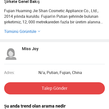
Şirkete Genel Bakış
Fujian Huaming Jie Shan Cosmetic Appliance Co., Ltd.,
2014 yılında kuruldu. Fujian'ın Putian şehrinde bulunan
şirketimiz, 12, 000 metrekareden fazla bir üretim alanına
ve bir dizi otomatik üretim hattına sahiptir. Kare parçaların
Tümünü Görüntüle
günlük üretimi 12 milyondan fazla parça, yuvarlak
parçalar 1.6 milyondan fazla parça ve yüz temizleme
havluları 2 milyondan fazla parça olabilir.
Miss Joy
Şirketimiz pamuk temizleme malzemeleri üretmede
uzmandır. Kozmetik pamuk/makyaj temizleyici pamuk, tek
kullanımlık yüz havlusu/yüz havlusu/pamuk yumuşak
havlu, sıkıştırılmış havlu/banyo havlusu, tek kullanımlık
Adres:
N/a, Putian, Fujian, China
bez, pamuk şerit ve pamuk topu ve diğer tek kullanımlık
üretim üretimi ile şirketimiz, şirketin her yönüyle ilgili
Talep Gönder
gelişmeye ve yeniliğe ve sürekli olarak yeni ürünler
üzerinde araştırma ve geliştirme çalışmalarına
odaklanmıştır.
Şu anda trend olan arama nedir