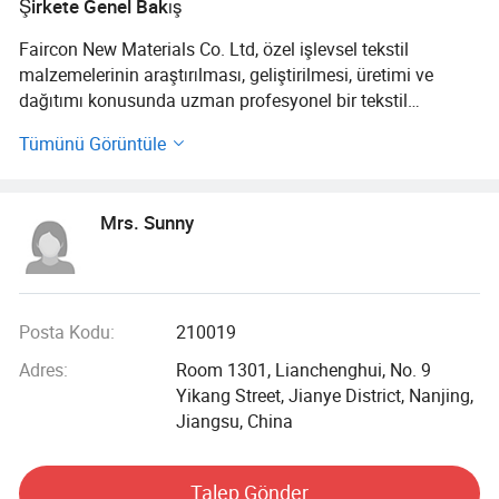
Şirkete Genel Bakış
Faircon New Materials Co. Ltd, özel işlevsel tekstil
malzemelerinin araştırılması, geliştirilmesi, üretimi ve
dağıtımı konusunda uzman profesyonel bir tekstil
şirketidir. Şirketimiz on yıldan fazla dış ticaret deneyimine
Tümünü Görüntüle
sahiptir ve 30'den fazla yerli sektör kriter kuruluşu ve
borsaya kayıtlı şirketle istikrarlı işbirliği ilişkileri kurmuştur.
Yurt dışı piyasaları hızla büyüyor.
Mrs. Sunny
Faircon, her müşterinin özel gereksinimlerini tam olarak
yerine getirmiş ve müşterilere her türlü yüksek performanslı
fiberden (PARA aramid, meta aramid, karbon fiber, cam
fiber vb.) üretilmiş gelişmiş işlevsel kumaşlar ve ürünler
Posta Kodu:
210019
sunmaktadır Bu patentli ürünler, üst düzey işlevsel kumaş
Adres:
Room 1301, Lianchenghui, No. 9
pazarının eksikliğini doldurmuş olup kişisel ve endüstriyel
Yikang Street, Jianye District, Nanjing,
korumada ve mükemmel kalitede ürünlerde yaygın olarak
Jiangsu, China
kullanılmaktadır.
Şirketimiz her müşteriye yalnızca yüksek kaliteli ürünler
Talep Gönder