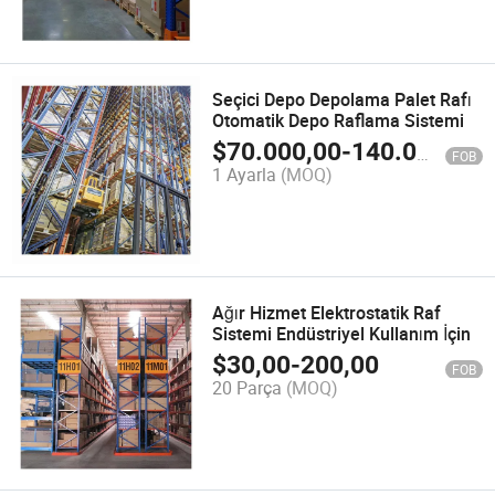
Seçici Depo Depolama Palet Rafı
Otomatik Depo Raflama Sistemi
$
70.000,00
-
140.000,00
FOB
1 Ayarla
(MOQ)
Ağır Hizmet Elektrostatik Raf
Sistemi Endüstriyel Kullanım İçin
$
30,00
-
200,00
FOB
20 Parça
(MOQ)