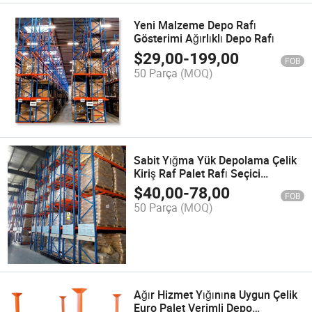
Yeni Malzeme Depo Rafı
Gösterimi Ağırlıklı Depo Rafı
$
29,00
-
199,00
FOB
50 Parça
(MOQ)
Sabit Yığma Yük Depolama Çelik
Kiriş Raf Palet Rafı Seçici
Raflama
$
40,00
-
78,00
FOB
50 Parça
(MOQ)
Ağır Hizmet Yığınına Uygun Çelik
Euro Palet Verimli Depo