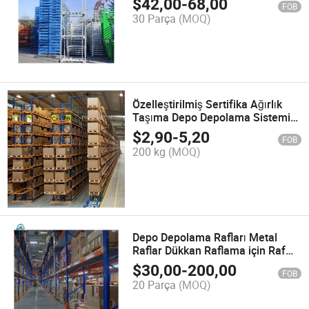
$
42,00
-
68,00
FOB
Kumaş Lastik Rafları
30 Parça
(MOQ)
Özelleştirilmiş Sertifika Ağırlık
Taşıma Depo Depolama Sistemi
Çelik Euro Palet Rafı
$
2,90
-
5,20
FOB
200 kg
(MOQ)
Depo Depolama Rafları Metal
Raflar Dükkan Raflama için Raf
Rafı Fabrika Palet
$
30,00
-
200,00
FOB
20 Parça
(MOQ)