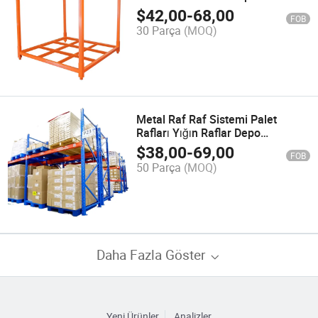
Depolama için
$
42,00
-
68,00
FOB
30 Parça
(MOQ)
Metal Raf Raf Sistemi Palet
Rafları Yığın Raflar Depo
Ekipmanları ve Raflar
$
38,00
-
69,00
FOB
50 Parça
(MOQ)
Daha Fazla Göster
Yeni Ürünler
Analizler