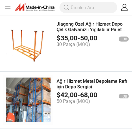
Jiagong Özel Ağır Hizmet Depo
Çelik Galvanizli Yığılabilir Palet
Depolama Rafı, Çıkarılabilir Direk
$
35,00
-
50,00
FOB
ile
30 Parça
(MOQ)
Ağır Hizmet Metal Depolama Rafı
için Depo Sergisi
$
42,00
-
68,00
FOB
50 Parça
(MOQ)