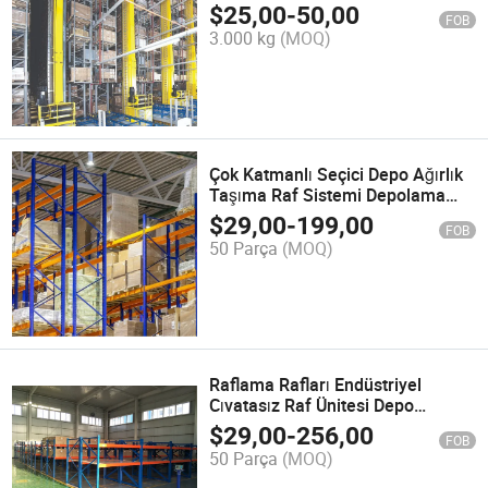
Alma Sistemi
$
25,00
-
50,00
FOB
3.000 kg
(MOQ)
Çok Katmanlı Seçici Depo Ağırlık
Taşıma Raf Sistemi Depolama
Rafı
$
29,00
-
199,00
FOB
50 Parça
(MOQ)
Raflama Rafları Endüstriyel
Cıvatasız Raf Ünitesi Depo
Depolama Rafı
$
29,00
-
256,00
FOB
50 Parça
(MOQ)