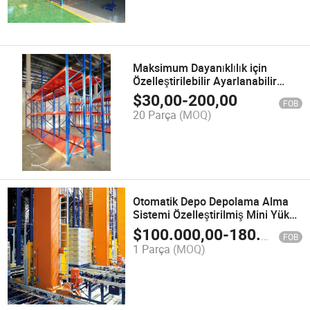
Maksimum Dayanıklılık için
Özelleştirilebilir Ayarlanabilir
Endüstriyel Ağır Hizmet Panel
$
30,00
-
200,00
FOB
Rafı Depolama Rafı
20 Parça
(MOQ)
Otomatik Depo Depolama Alma
Sistemi Özelleştirilmiş Mini Yük
Shuttle ASRS
$
100.000,00
-
180.000,00
FOB
1 Parça
(MOQ)