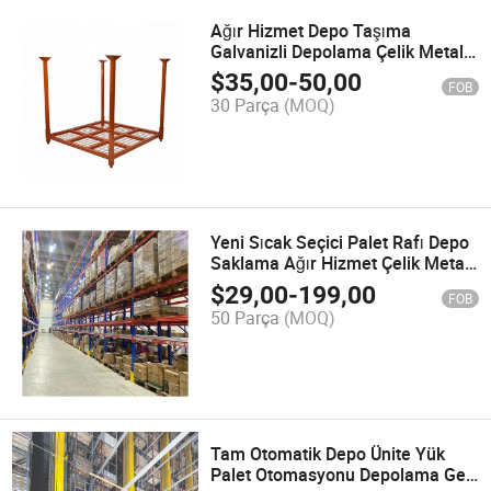
Ağır Hizmet Depo Taşıma
Galvanizli Depolama Çelik Metal
Yığılabilir Hareketli Direk Palet
$
35,00
-
50,00
FOB
Yığın Rafı Raflama
30 Parça
(MOQ)
Yeni Sıcak Seçici Palet Rafı Depo
Saklama Ağır Hizmet Çelik Metal
Ünite Kumaş Rafı
$
29,00
-
199,00
FOB
50 Parça
(MOQ)
Tam Otomatik Depo Ünite Yük
Palet Otomasyonu Depolama Geri