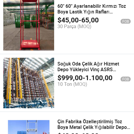
60" 60" Ayarlanabilir Kırmızı Toz
Boya Lastik Yığın Rafları
Taşınabilir Depo Yığın Paleti Yığın
$
45,00
-
65,00
FOB
Rafı
30 Parça
(MOQ)
Soğuk Oda Çelik Ağır Hizmet
Depo Yükleyici Vinç ASRS
Otomatik Depolama Raf Sistemi
$
999,00
-
1.100,00
FOB
Palet Rafı ASRS
10 Ton
(MOQ)
Çin Fabrika Özelleştirilmiş Toz
Boya Metal Çelik Yığılabilir Depo
Kamyonu Deposu TBR Rulo