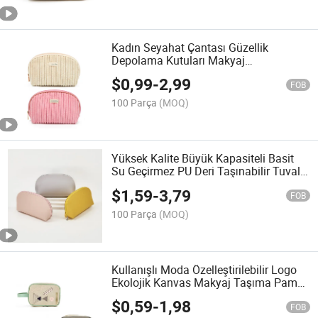
Kadın Seyahat Çantası Güzellik
Depolama Kutuları Makyaj
Organizatörü Kadife Clutch Kozmetik
$
0,99
-
2,99
Çantası
FOB
100 Parça
(MOQ)
Yüksek Kalite Büyük Kapasiteli Basit
Su Geçirmez PU Deri Taşınabilir Tuvalet
Malzemeleri Depolama Kozmetik
$
1,59
-
3,79
Çantası
FOB
100 Parça
(MOQ)
Kullanışlı Moda Özelleştirilebilir Logo
Ekolojik Kanvas Makyaj Taşıma Pamuk
Kozmetik Çantası
$
0,59
-
1,98
FOB