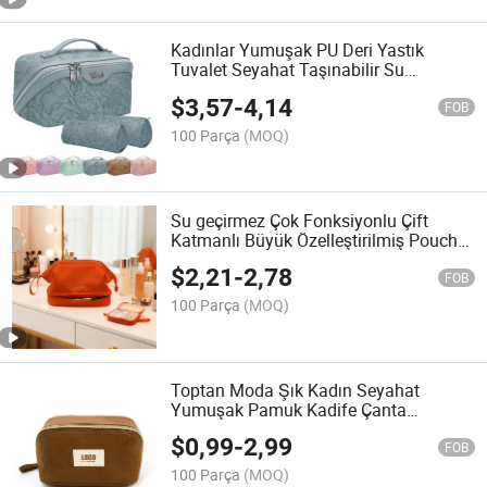
Kadınlar Yumuşak PU Deri Yastık
Tuvalet Seyahat Taşınabilir Su
Geçirmez Makyaj Kozmetik Çantası
$
3,57
-
4,14
FOB
100 Parça
(MOQ)
Su geçirmez Çok Fonksiyonlu Çift
Katmanlı Büyük Özelleştirilmiş Pouch
Yumuşak PU Vegan Taşınabilir Deri
$
2,21
-
2,78
Tuvalet Makyaj Seyahat Çantası
FOB
Kadınlar için Kozmetik Çantası
100 Parça
(MOQ)
Toptan Moda Şık Kadın Seyahat
Yumuşak Pamuk Kadife Çanta
Kozmetik Çantası
$
0,99
-
2,99
FOB
100 Parça
(MOQ)