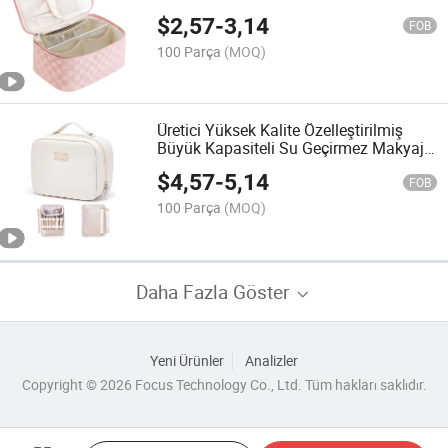
ve Kozmetik Seyahat Çantası
$
2,57
-
3,14
FOB
100 Parça
(MOQ)
Üretici Yüksek Kalite Özelleştirilmiş
Büyük Kapasiteli Su Geçirmez Makyaj
PU Seyahat Kozmetik Çantası
$
4,57
-
5,14
FOB
100 Parça
(MOQ)
Daha Fazla Göster
Yeni Ürünler
Analizler
Copyright © 2026 Focus Technology Co., Ltd. Tüm hakları saklıdır.