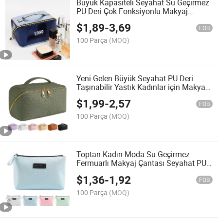
Büyük Kapasiteli Seyahat Su Geçirmez
PU Deri Çok Fonksiyonlu Makyaj
Depolama Kozmetik Çantası
$
1,89
-
3,69
FOB
100 Parça
(MOQ)
Yeni Gelen Büyük Seyahat PU Deri
Taşınabilir Yastık Kadınlar için Makyaj
Kozmetik Çantası
$
1,99
-
2,57
FOB
100 Parça
(MOQ)
Toptan Kadın Moda Su Geçirmez
Fermuarlı Makyaj Çantası Seyahat PU
Deri Kozmetik Çantası
$
1,36
-
1,92
FOB
100 Parça
(MOQ)