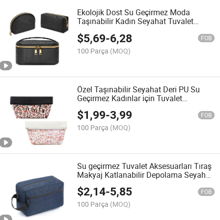
Ekolojik Dost Su Geçirmez Moda
Taşınabilir Kadın Seyahat Tuvalet
Makyaj Çantası Kozmetik Torbası
$
5,69
-
6,28
FOB
100 Parça
(MOQ)
Özel Taşınabilir Seyahat Deri PU Su
Geçirmez Kadınlar için Tuvalet
Aksesuarı Güzellik Makyaj Kozmetik
$
1,99
-
3,99
Çantası
FOB
100 Parça
(MOQ)
Su geçirmez Tuvalet Aksesuarları Tıraş
Makyaj Katlanabilir Depolama Seyahat
Tuvalet Kozmetik Çantası
$
2,14
-
5,85
FOB
100 Parça
(MOQ)