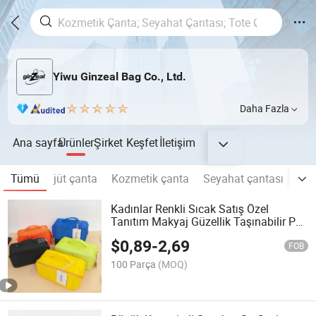
Yiwu Ginzeal Bag Co., Ltd.
Daha Fazla
Ana sayfa
Ürünler
Şirket
Keşfet
İletişim
Tümü
jüt çanta
Kozmetik çanta
Seyahat çantası
Kor
Kadınlar Renkli Sıcak Satış Özel
Tanıtım Makyaj Güzellik Taşınabilir PU
Deri Su Geçirmez Tuvalet Çantası
$
0,89
-
2,69
Seyahat Moda Çok Fonksiyonlu Fırça
FOB
Kozmetik Çantası
100 Parça
(MOQ)