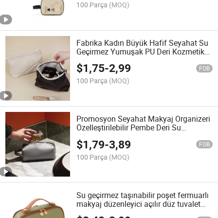
100 Parça
(MOQ)
Fabrika Kadın Büyük Hafif Seyahat Su
Geçirmez Yumuşak PU Deri Kozmetik
Çantası
$
1,75
-
2,99
FOB
100 Parça
(MOQ)
Promosyon Seyahat Makyaj Organizeri
Özelleştirilebilir Pembe Deri Su
Geçirmez PU Kozmetik Çantası
$
1,79
-
3,89
FOB
100 Parça
(MOQ)
Su geçirmez taşınabilir poşet fermuarlı
makyaj düzenleyici açılır düz tuvalet
çantası