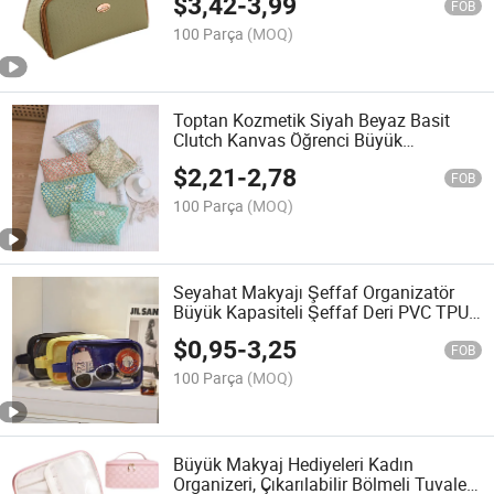
$
3,42
-
3,99
FOB
100 Parça
(MOQ)
Toptan Kozmetik Siyah Beyaz Basit
Clutch Kanvas Öğrenci Büyük
Kapasiteli Depolama Çantası
$
2,21
-
2,78
FOB
100 Parça
(MOQ)
Seyahat Makyajı Şeffaf Organizatör
Büyük Kapasiteli Şeffaf Deri PVC TPU
Kozmetik Çantası
$
0,95
-
3,25
FOB
100 Parça
(MOQ)
Büyük Makyaj Hediyeleri Kadın
Organizeri, Çıkarılabilir Bölmeli Tuvalet