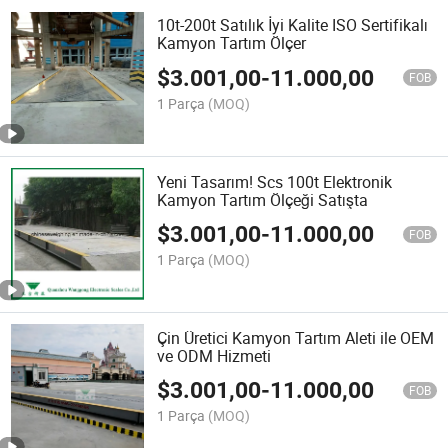
10t-200t Satılık İyi Kalite ISO Sertifikalı
Kamyon Tartım Ölçer
$
3.001,00
-
11.000,00
FOB
1 Parça
(MOQ)
Yeni Tasarım! Scs 100t Elektronik
Kamyon Tartım Ölçeği Satışta
$
3.001,00
-
11.000,00
FOB
1 Parça
(MOQ)
Çin Üretici Kamyon Tartım Aleti ile OEM
ve ODM Hizmeti
$
3.001,00
-
11.000,00
FOB
1 Parça
(MOQ)