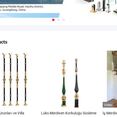
ucts
Video
tunları ve Villa
Lüks Merdiven Korkuluğu Süsleme
İç Merdi