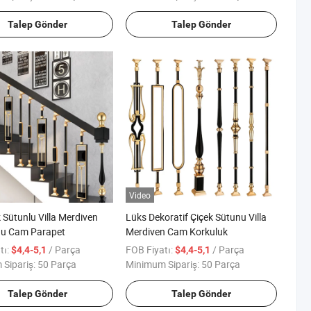
Talep Gönder
Talep Gönder
Video
k Sütunlu Villa Merdiven
Lüks Dekoratif Çiçek Sütunu Villa
ğu Cam Parapet
Merdiven Cam Korkuluk
tı:
/ Parça
FOB Fiyatı:
/ Parça
$4,4-5,1
$4,4-5,1
Sipariş:
50 Parça
Minimum Sipariş:
50 Parça
Talep Gönder
Talep Gönder