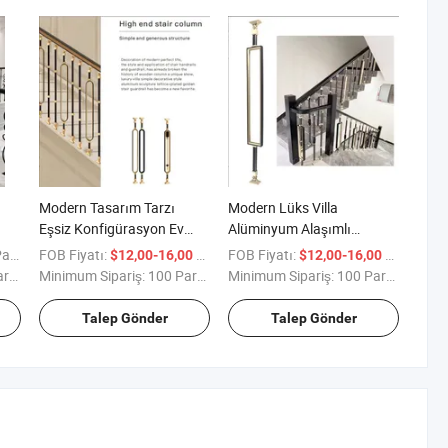
Modern Tasarım Tarzı
Modern Lüks Villa
Eşsiz Konfigürasyon Ev
Alüminyum Alaşımlı
n
Aksesuarları Lüks
Merdiven Korkuluğu
rça
FOB Fiyatı:
/ Parça
FOB Fiyatı:
/ Parça
$12,00-16,00
$12,00-16,00
Alüminyum Direk
Dayanıklı Çağdaş Tasarım
ça
Minimum Sipariş:
100 Parça
Minimum Sipariş:
100 Parça
Talep Gönder
Talep Gönder