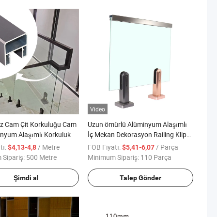
Video
rz Cam Çit Korkuluğu Cam
Uzun ömürlü Alüminyum Alaşımlı
inyum Alaşımlı Korkuluk
İç Mekan Dekorasyon Railing Klipsi
Tutucu
tı:
/ Metre
FOB Fiyatı:
/ Parça
$4,13-4,8
$5,41-6,07
Sipariş:
500 Metre
Minimum Sipariş:
110 Parça
Şimdi al
Talep Gönder