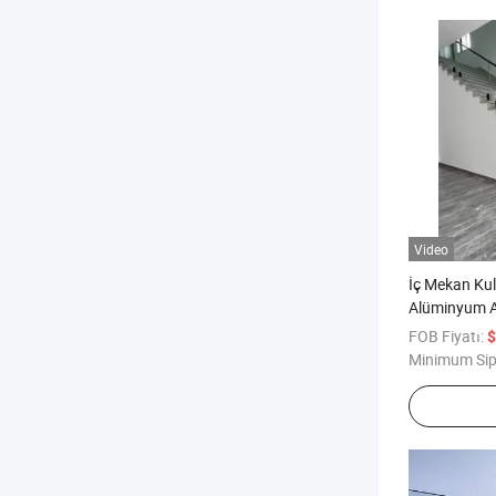
Video
İç Mekan Kul
Alüminyum Al
Tarzı Dekor
FOB Fiyatı:
$
Korkuluğu
Minimum Sip