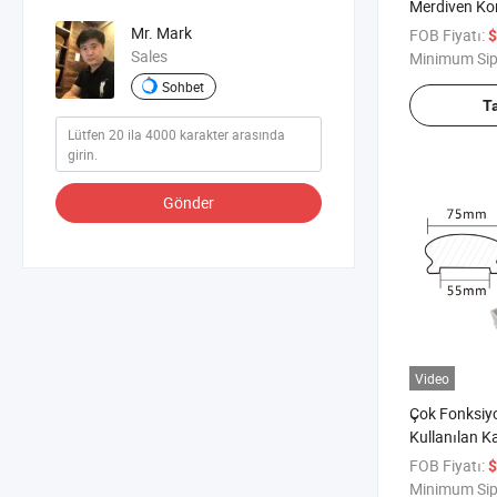
Merdiven Kor
Merdiven Ca
Mr. Mark
FOB Fiyatı:
$
Sales
Minimum Sip
Sohbet
T
Gönder
Video
Çok Fonksiy
Kullanılan K
Montajı Kay
FOB Fiyatı:
$
Korkuluğu
Minimum Sip