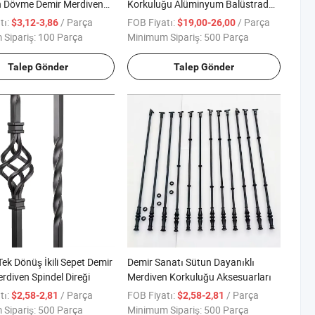
n Dövme Demir Merdiven
Korkuluğu Alüminyum Balüstrad
ları
Balkon
tı:
/ Parça
FOB Fiyatı:
/ Parça
$3,12-3,86
$19,00-26,00
Sipariş:
100 Parça
Minimum Sipariş:
500 Parça
Talep Gönder
Talep Gönder
ek Dönüş İkili Sepet Demir
Demir Sanatı Sütun Dayanıklı
rdiven Spindel Direği
Merdiven Korkuluğu Aksesuarları
tı:
/ Parça
FOB Fiyatı:
/ Parça
$2,58-2,81
$2,58-2,81
Sipariş:
500 Parça
Minimum Sipariş:
500 Parça