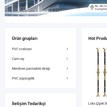
Ürün grupları
Hot Prod
PVC tırabzan
Cam ray
Merdiven parmaklık direği
PVC süpürgelik
İletişim Tedarikçi
Lüks Çiçek Sü