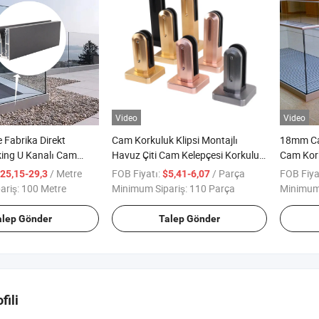
Video
Video
e Fabrika Direkt
Cam Korkuluk Klipsi Montajlı
18mm Ca
king U Kanalı Cam
Havuz Çiti Cam Kelepçesi Korkuluk
Cam Kork
emi için
Sistemi için
Dekoras
/ Metre
FOB Fiyatı:
/ Parça
FOB Fiya
25,15-29,3
$5,41-6,07
ariş:
100 Metre
Minimum Sipariş:
110 Parça
Minimum 
alep Gönder
Talep Gönder
fili