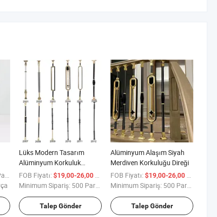
Lüks Modern Tasarım
Alüminyum Alaşım Siyah
Alüminyum Korkuluk
Merdiven Korkuluğu Direği
t
Blauster
rça
FOB Fiyatı:
/ Parça
FOB Fiyatı:
/ Parça
$19,00-26,00
$19,00-26,00
rça
Minimum Sipariş:
500 Parça
Minimum Sipariş:
500 Parça
Talep Gönder
Talep Gönder