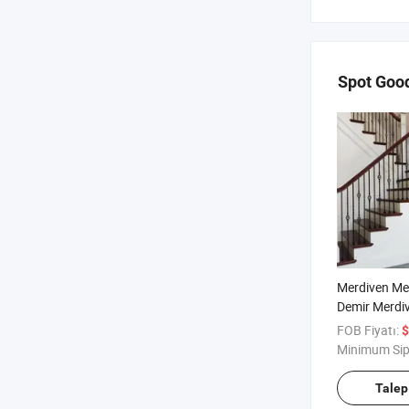
Spot Goo
Merdiven Met
Demir Merdiv
Dekoratif Ko
FOB Fiyatı:
$
Sütunları Kat
Minimum Sip
Talep