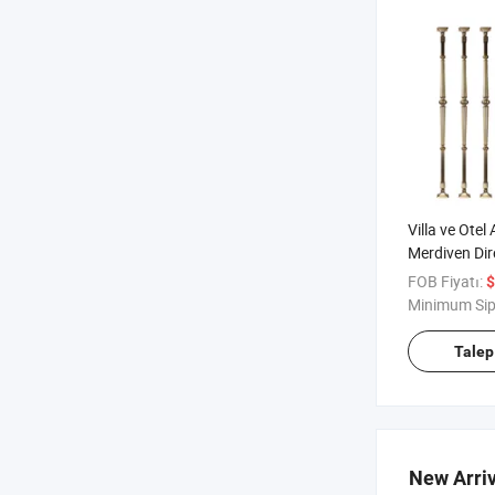
Villa ve Ote
Merdiven Dir
Modern Tasa
FOB Fiyatı:
$
Merdiven Kor
Minimum Sip
Mekan Deko
Talep
New Arriv