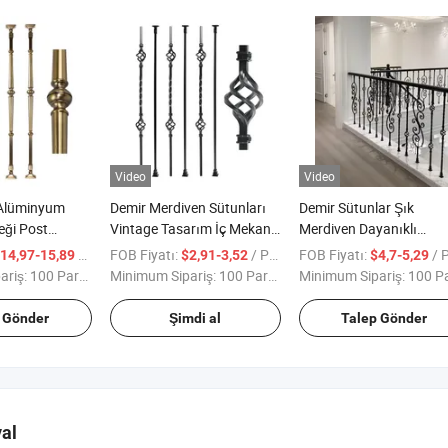
Video
Video
l Alüminyum
Demir Merdiven Sütunları
Demir Sütunlar Şık
eği Post
Vintage Tasarım İç Mekan
Merdiven Dayanıklı
rım Bronz
Dekorasyonu
Malzeme Metal Merdive
/ Parça
FOB Fiyatı:
/ Parça
FOB Fiyatı:
/ Pa
14,97-15,89
$2,91-3,52
$4,7-5,29
kulukları İç
Korkuluğu Dökme Demir
ariş:
100 Parça
Minimum Sipariş:
100 Parça
Minimum Sipariş:
100 Par
rasyonu
Sütunlar
 Gönder
Şimdi al
Talep Gönder
al