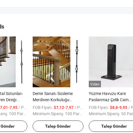
ds
Video
al Sütunları
Demir Sanatı Süsleme
Yüzme Havuzu Kare
en Direği
Merdiven Korkuluğu
Paslanmaz Çelik Cam
rkuluk
Sütunu Merdiven
Spigot Yüzme Havuzu Çi
/ Parça
FOB Fiyatı:
/ Parça
FOB Fiyatı:
/ Pa
7,01-7,95
$7,12-7,97
$8,8-9,95
ı Korkuluk ile
Balustrası
Spigotu
ariş:
100 Parça
Minimum Sipariş:
100 Parça
Minimum Sipariş:
50 Pa
 Gönder
Talep Gönder
Talep Gönder