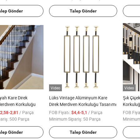
alep Gönder
Talep Gönder
Video
Video
yah Kare Direk
Lüks Vintage Alüminyum Kare
Şık Çiçe
Merdiven Korkuluğu
Direk Merdiven Korkuluğu Tasarımı
Korkulu
/ Parça
FOB Fiyatı:
/ Parça
FOB Fiya
2,58-2,81
$4,4-5,1
ariş:
500 Parça
Minimum Sipariş:
50 Parça
Minimum 
alep Gönder
Talep Gönder