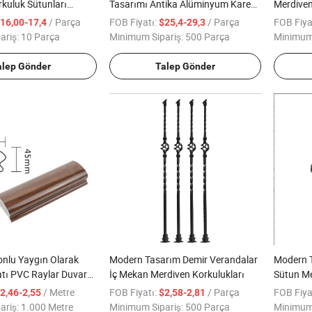
kuluk Sütunları
Tasarımı Antika Alüminyum Kare
Merdive
m Korkuluğu
Direk
Balustrat
/ Parça
FOB Fiyatı:
/ Parça
FOB Fiya
16,00-17,4
$25,4-29,3
ariş:
10 Parça
Minimum Sipariş:
500 Parça
Minimum 
alep Gönder
Talep Gönder
onlu Yaygın Olarak
Modern Tasarım Demir Verandalar
Modern T
atı PVC Raylar Duvar
İç Mekan Merdiven Korkulukları
Sütun Me
maz Merdiven
/ Metre
FOB Fiyatı:
/ Parça
FOB Fiya
2,46-2,55
$2,58-2,81
ariş:
1.000 Metre
Minimum Sipariş:
500 Parça
Minimum 