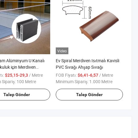
Video
m Alüminyum U Kanalı
Ev Spiral Merdiven Isıtmalı Kavisli
uluk için Merdiven
PVC Sıvağı Ahşap Sıvağı
yonu
tı:
/ Metre
FOB Fiyatı:
/ Metre
$25,15-29,3
$6,41-6,57
Sipariş:
100 Metre
Minimum Sipariş:
1.000 Metre
Talep Gönder
Talep Gönder