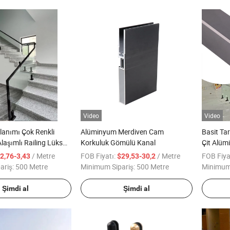
Video
Video
lanımı Çok Renkli
Alüminyum Merdiven Cam
Basit Ta
aşımlı Railing Lüks
Korkuluk Gömülü Kanal
Çit Alüm
asyon Merdiven
/ Metre
FOB Fiyatı:
/ Metre
FOB Fiya
2,76-3,43
$29,53-30,2
ariş:
500 Metre
Minimum Sipariş:
500 Metre
Minimum 
Şimdi al
Şimdi al