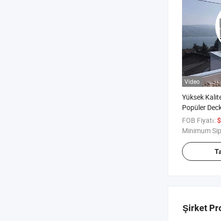
Video
Yüksek Kalit
Popüler Dec
Korkuluk Sist
FOB Fiyatı:
$
Minimum Sip
T
Şirket Pro