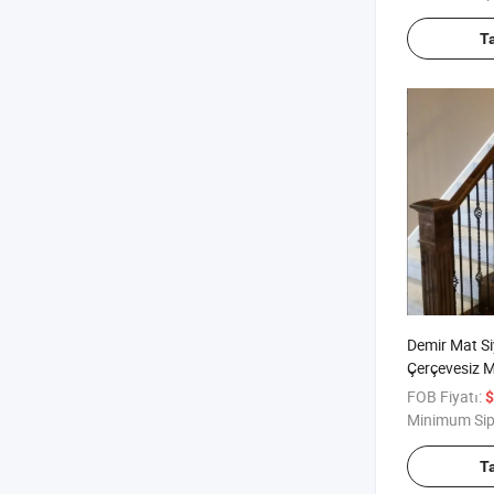
T
Demir Mat Si
Çerçevesiz 
FOB Fiyatı:
$
Minimum Sip
T