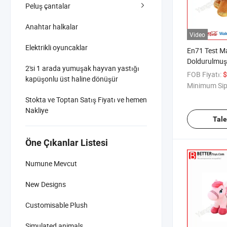
Peluş çantalar
Anahtar halkalar
Video
Elektrikli oyuncaklar
En71 Test M
Doldurulmu
2'si 1 arada yumuşak hayvan yastığı
Yumuşak Pel
FOB Fiyatı:
$
kapüşonlu üst haline dönüşür
Minimum Sip
Stokta ve Toptan Satış Fiyatı ve hemen
Nakliye
Tal
Öne Çıkanlar Listesi
Numune Mevcut
New Designs
Customisable Plush
Simulated animals