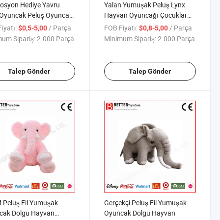
osyon Hediye Yavru
Yalan Yumuşak Peluş Lynx
 Oyuncak Peluş Oyuncak
Hayvan Oyuncağı Çocuklar
şak Hayvan Oyuncak
İçin
iyatı:
/ Parça
FOB Fiyatı:
/ Parça
$0,5-5,00
$0,8-5,00
um Sipariş:
2.000 Parça
Minimum Sipariş:
2.000 Parça
Talep Gönder
Talep Gönder
 Peluş Fil Yumuşak
Gerçekçi Peluş Fil Yumuşak
cak Dolgu Hayvan
Oyuncak Dolgu Hayvan