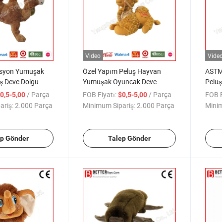
Video
Vide
syon Yumuşak
Özel Yapım Peluş Hayvan
ASTM
ş Deve Dolgu
Yumuşak Oyuncak Deve
Peluş
Çocuklar İçin
Hayv
/ Parça
FOB Fiyatı:
/ Parça
FOB F
0,5-5,00
$0,5-5,00
ariş:
2.000 Parça
Minimum Sipariş:
2.000 Parça
Minim
ep Gönder
Talep Gönder