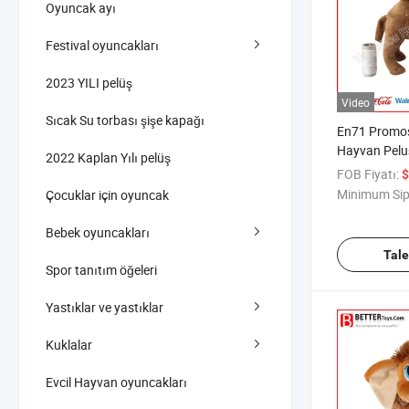
Oyuncak ayı
Festival oyuncakları
2023 YILI pelüş
Video
Sıcak Su torbası şişe kapağı
En71 Promo
Hayvan Pelu
2022 Kaplan Yılı pelüş
Oyuncak
FOB Fiyatı:
$
Minimum Sip
Çocuklar için oyuncak
Bebek oyuncakları
Tal
Spor tanıtım öğeleri
Yastıklar ve yastıklar
Kuklalar
Evcil Hayvan oyuncakları