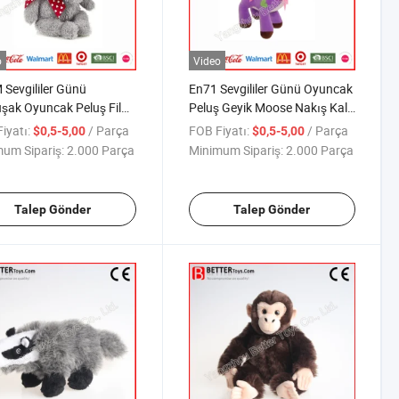
o
Video
Sevgililer Günü
En71 Sevgililer Günü Oyuncak
ak Oyuncak Peluş Fil
Peluş Geyik Moose Nakış Kalp
ağı Çocuklar için
ile
iyatı:
/ Parça
FOB Fiyatı:
/ Parça
$0,5-5,00
$0,5-5,00
um Sipariş:
2.000 Parça
Minimum Sipariş:
2.000 Parça
Talep Gönder
Talep Gönder