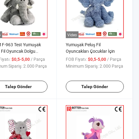
o
Video
 F-963 Test Yumuşak
Yumuşak Peluş Fil
 Fil Oyuncak Dolgu
Oyuncakları Çocuklar İçin
an
iyatı:
/ Parça
FOB Fiyatı:
/ Parça
$0,5-5,00
$0,5-5,00
um Sipariş:
2.000 Parça
Minimum Sipariş:
2.000 Parça
Talep Gönder
Talep Gönder