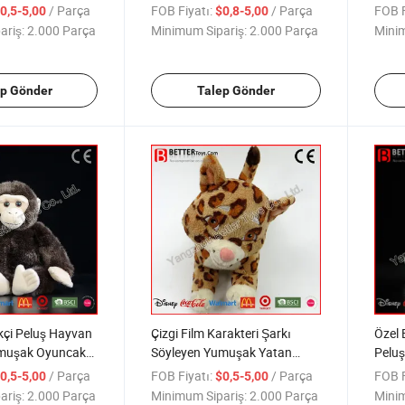
lgu Hayvan
Oyunc
/ Parça
FOB Fiyatı:
/ Parça
FOB F
0,5-5,00
$0,8-5,00
ariş:
2.000 Parça
Minimum Sipariş:
2.000 Parça
Minim
ep Gönder
Talep Gönder
çi Peluş Hayvan
Çizgi Film Karakteri Şarkı
Özel 
muşak Oyuncak
Söyleyen Yumuşak Yatan
Pelu
Bebek Leopar Peluş Oyuncak
/ Parça
FOB Fiyatı:
/ Parça
FOB F
0,5-5,00
$0,5-5,00
ariş:
2.000 Parça
Minimum Sipariş:
2.000 Parça
Minim