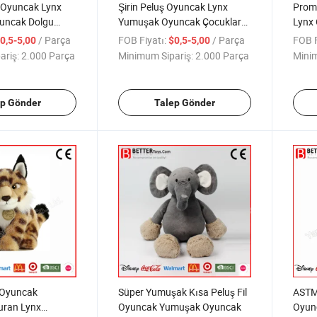
ş Oyuncak Lynx
Şirin Peluş Oyuncak Lynx
Prom
uncak Dolgu
Yumuşak Oyuncak Çocuklar
Lynx
lar İçin
İçin
Yumu
/ Parça
FOB Fiyatı:
/ Parça
FOB F
0,5-5,00
$0,5-5,00
ariş:
2.000 Parça
Minimum Sipariş:
2.000 Parça
Minim
ep Gönder
Talep Gönder
 Oyuncak
Süper Yumuşak Kısa Peluş Fil
ASTM
uran Lynx
Oyuncak Yumuşak Oyuncak
Oyun