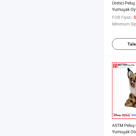
Üretici Pelu
Yumuşak Oy
Hayvan Çocuk
FOB Fiyatı:
$
Minimum Sip
Tal
ASTM Peluş
Yumuşak Ot