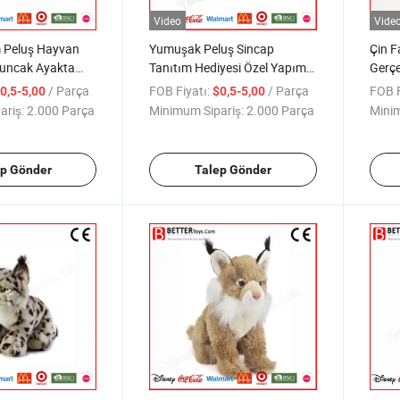
Video
Vide
m Peluş Hayvan
Yumuşak Peluş Sincap
Çin F
uncak Ayakta
Tanıtım Hediyesi Özel Yapım
Gerç
uş Pony Bebekler
Peluş Hayvan Çocuk
Pelu
/ Parça
FOB Fiyatı:
/ Parça
FOB F
0,5-5,00
$0,5-5,00
çin
Oyuncakları
ariş:
2.000 Parça
Minimum Sipariş:
2.000 Parça
Minim
ep Gönder
Talep Gönder