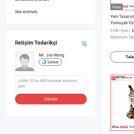
Video
Sea animals
Yeni Tasarı
Yumuşak Oy
Duran At Pel
FOB Fiyatı:
$
ve Çocuklar i
Minimum Sip
İletişim Tedarikçi
Mr. Joe Wong
Tal
Sohbet
Gönder