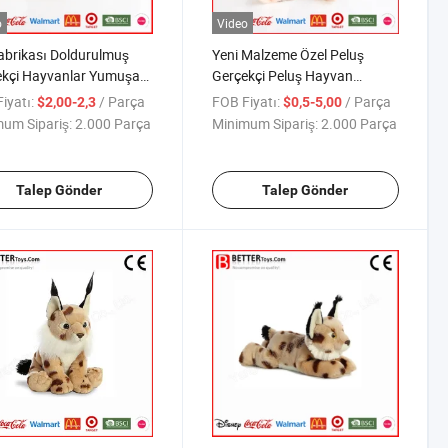
o
Video
abrikası Doldurulmuş
Yeni Malzeme Özel Peluş
ekçi Hayvanlar Yumuşak
Gerçekçi Peluş Hayvan
ş Skunk Oyuncak
Yumuşak Gorilla Oyuncağı
iyatı:
/ Parça
FOB Fiyatı:
/ Parça
$2,00-2,3
$0,5-5,00
Çocuklar İçin
um Sipariş:
2.000 Parça
Minimum Sipariş:
2.000 Parça
Talep Gönder
Talep Gönder