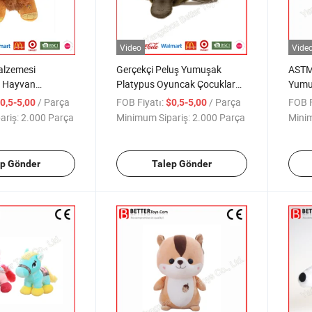
Video
Vide
alzemesi
Gerçekçi Peluş Yumuşak
ASTM 
ş Hayvan
Platypus Oyuncak Çocuklar
Yumuş
uş Fil Oyuncak
İçin
Oyunc
/ Parça
FOB Fiyatı:
/ Parça
FOB F
0,5-5,00
$0,5-5,00
ariş:
2.000 Parça
Minimum Sipariş:
2.000 Parça
Minim
ep Gönder
Talep Gönder