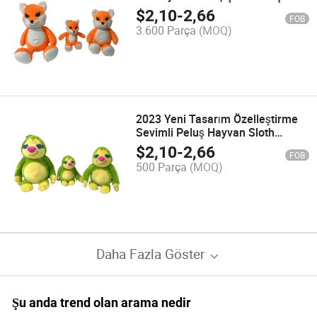
Sarılmak ve Kucaklamak İçin
$
2,10
-
2,66
FOB
Doğum Günü Hediyeleri
3.600 Parça
(MOQ)
2023 Yeni Tasarım Özelleştirme
Sevimli Peluş Hayvan Sloth
Bebek Hoodie Peluş Oyuncak
$
2,10
-
2,66
FOB
Yumuşak Sloth Oyuncak
500 Parça
(MOQ)
Daha Fazla Göster
Şu anda trend olan arama nedir