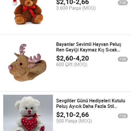
$
2,10
-
2,66
FOB
3.600 Parça
(MOQ)
Bayanlar Sevimli Hayvan Peluş
Ren Geyiği Kaymaz Kış Sıcak
Yatak Odası Ayakkabıları Kaymaz
$
2,60
-
4,20
FOB
Ev Noel Terlikleri
600 Çift
(MOQ)
Sevgililer Günü Hediyeleri Kutulu
Peluş Ayıcık Daha Fazla Stil
Sevimli Ayıcık Oyuncak
$
2,10
-
2,66
FOB
500 Parça
(MOQ)