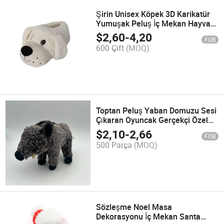
Şirin Unisex Köpek 3D Karikatür
Yumuşak Peluş İç Mekan Hayvan
Çocuk Peluş Terlikleri için Ev
$
2,60
-
4,20
FOB
600 Çift
(MOQ)
Toptan Peluş Yaban Domuzu Sesi
Çıkaran Oyuncak Gerçekçi Özel
Yapım Yumuşak Peluş Yaban
$
2,10
-
2,66
FOB
Domuzu
500 Parça
(MOQ)
Sözleşme Noel Masa
Dekorasyonu İç Mekan Santa