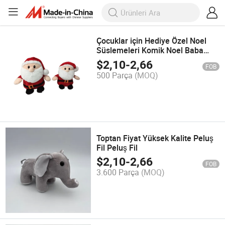
Çocuklar için Hediye Özel Noel
Süslemeleri Komik Noel Baba
Oynayan Peluş Bebek Noel
$
2,10
-
2,66
FOB
500 Parça
(MOQ)
Toptan Fiyat Yüksek Kalite Peluş
Fil Peluş Fil
$
2,10
-
2,66
FOB
3.600 Parça
(MOQ)