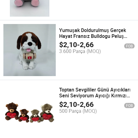
Yumuşak Doldurulmuş Gerçek
Hayat Fransız Bulldogu Peluş
Oyuncak Sevimli Gerçekçi Köpek
$
2,10
-
2,66
FOB
Doldurulmuş Peluş Köpek
3.600 Parça
(MOQ)
Oyuncağı
Toptan Sevgililer Günü Ayıcıkları
Seni Seviyorum Ayıcığı Kırmızı
Kalp ile Peluş Oyuncak
$
2,10
-
2,66
FOB
500 Parça
(MOQ)