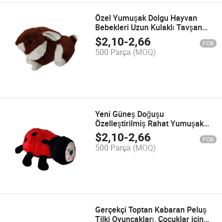
Özel Yumuşak Dolgu Hayvan
Bebekleri Uzun Kulaklı Tavşan
Oyuncakları Toptan Kabarık
$
2,10
-
2,66
FOB
Paskalya Peluş Tavşan
500 Parça
(MOQ)
Yeni Güneş Doğuşu
Özelleştirilmiş Rahat Yumuşak
Peluş Böcek Hayvan Yastığı
$
2,10
-
2,66
FOB
Oyuncak Dolgu Kelebek Yastık
500 Parça
(MOQ)
Uçan Yastık
Gerçekçi Toptan Kabaran Peluş
Tilki Oyuncakları, Çocuklar için