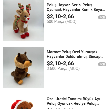
Peluş Hayvan Serisi Peluş
Oyuncak Hayvanlar Komik Beyaz
Geyik Ren Geyiği Doldurulmuş
$
2,10
-
2,66
FOB
Peluş Yaban Hayvanları Uzun
500 Parça
(MOQ)
Boynuzlu
Marmot Peluş Özel Yumuşak
Hayvanlar Doldurulmuş Sincap
Sevimli Süper Kawaii Marmot
$
2,10
-
2,66
FOB
Peluş Oyuncak
3.600 Parça
(MOQ)
Özel Üretici Tanıtımı Büyük Ayı
Peluş Oyuncak Hediye Peluş
Pembe Ayı Oyuncak