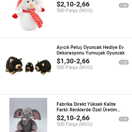
Claus Ayakta Bebek Ahşap
$
2,10
-
2,66
FOB
Boncuk Bacaklar Peluş Kardan
500 Parça
(MOQ)
Adam Ren Geyiği Noel Bebek
Ayıcık Peluş Oyuncak Hediye Ev
Dekorasyonu Yumuşak Oyuncak
$
1,30
-
2,66
FOB
500 Parça
(MOQ)
Fabrika Direkt Yüksek Kalite
Farklı Renklerde Özel Üretim
Peluş Bebek Fil Yastığı
$
2,10
-
2,66
FOB
500 Parça
(MOQ)