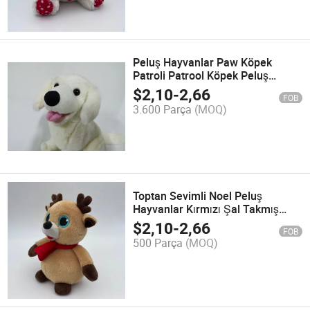
Peluş Hayvanlar Paw Köpek
Patroli Patrool Köpek Peluş
Oyuncak Çocuklar için prime; S
$
2,10
-
2,66
FOB
Günü
3.600 Parça
(MOQ)
Toptan Sevimli Noel Peluş
Hayvanlar Kırmızı Şal Takmış
Nakışlı Logo Noel Ren Geyiği
$
2,10
-
2,66
FOB
Peluş Oyuncaklar
500 Parça
(MOQ)