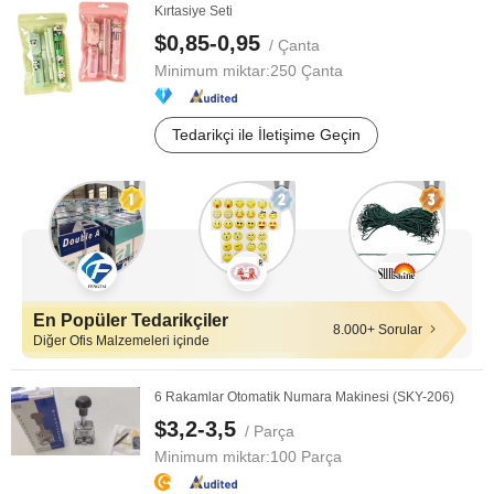
Kırtasiye Seti
$0,85-0,95
/ Çanta
Minimum miktar:
250 Çanta
Tedarikçi ile İletişime Geçin
En Popüler Tedarikçiler
8.000+ Sorular
Diğer Ofis Malzemeleri içinde
6 Rakamlar Otomatik Numara Makinesi (SKY-206)
$3,2-3,5
/ Parça
Minimum miktar:
100 Parça