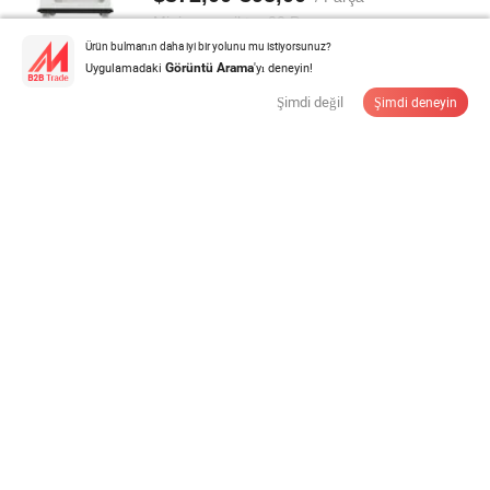
Minimum miktar:
20 Parça
Ürün bulmanın daha iyi bir yolunu mu istiyorsunuz?
Uygulamadaki
'yı deneyin!
Görüntü Arama
Tedarikçi ile İletişime Geçin
Şimdi değil
Şimdi deneyin
A4 Plastik Bağlama Şeridi/ Kaydırma Klasörü Fabrikası
Dosya Klasörü
$3,5-3,8
/ Box
Minimum miktar:
100 Box
Tedarikçi ile İletişime Geçin
A4 Etiketler Gönderim 8.5X5.5 Yarım Sayfa Kendinden
Yapışkanlı Etiketler
$2,2-2,5
/ Çanta
Minimum miktar:
1.000 Çanta