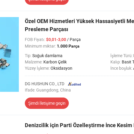
Özel OEM Hizmetleri Yüksek Hassasiyetli Me
Presleme Parçası
FOB Fiyatı
:
/ Parça
$0,01-3,00
Minimum miktar:
1.000 Parça
Tip:
Soğuk damlama
İşleme Türü:
Malzeme:
Karbon Çelik
Kalıp:
Basit 
Yüzey İşleme:
Oksidasyon
İnce boşluk:
DG HUSHUN CO., LTD
Ifade: Guangdong, China
Şimdi İletişime geçin
Denizcilik için Parti Özelleştirme İnce Kesi