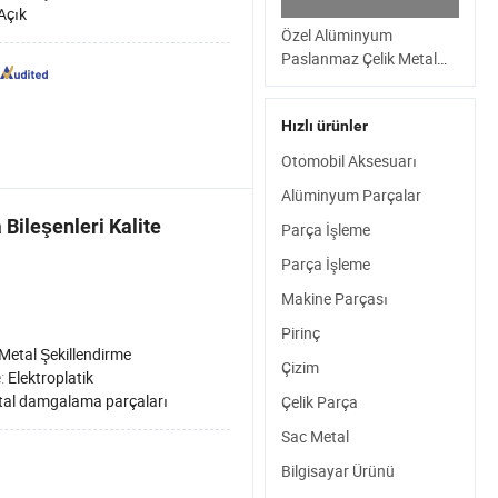
Açık
Özel Alüminyum
Paslanmaz Çelik Metal
Lazer Kesim Parçaları
Damgalama Bükme Metal
Hızlı ürünler
Kesim
Otomobil Aksesuarı
Alüminyum Parçalar
Bileşenleri Kalite
Parça İşleme
Parça İşleme
Makine Parçası
Pirinç
Metal Şekillendirme
Çizim
e:
Elektroplatik
al damgalama parçaları
Çelik Parça
Sac Metal
Bilgisayar Ürünü