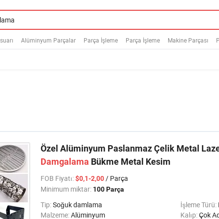
suarı
Alüminyum Parçalar
Parça İşleme
Parça İşleme
Makine Parçası
P
Özel Alüminyum Paslanmaz Çelik Metal Laze
Damgalama
Bükme Metal Kesim
FOB Fiyatı
:
/ Parça
$0,1-2,00
Minimum miktar:
100 Parça
Tip:
Soğuk damlama
İşleme Türü:
Malzeme:
Alüminyum
Kalıp:
Çok Ad