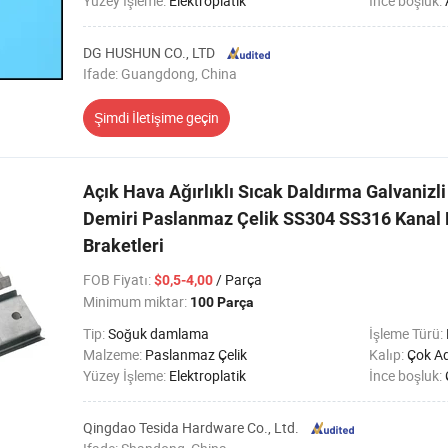
Yüzey İşleme:
Elektroplatik
İnce boşluk:
DG HUSHUN CO., LTD
Ifade: Guangdong, China
Şimdi İletişime geçin
Açık Hava Ağırlıklı Sıcak Daldırma Galvanizl
Demiri Paslanmaz Çelik SS304 SS316 Kanal K
Braketleri
FOB Fiyatı
:
/ Parça
$0,5-4,00
Minimum miktar:
100 Parça
Tip:
Soğuk damlama
İşleme Türü:
Malzeme:
Paslanmaz Çelik
Kalıp:
Çok Ad
Yüzey İşleme:
Elektroplatik
İnce boşluk:
Qingdao Tesida Hardware Co., Ltd.