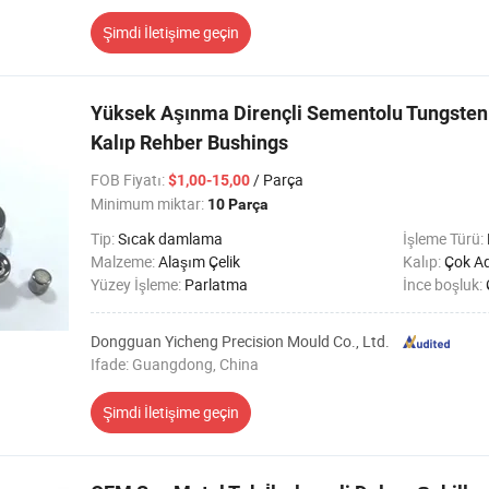
Şimdi İletişime geçin
Yüksek Aşınma Dirençli Sementolu Tungsten 
Kalıp Rehber Bushings
FOB Fiyatı
:
/ Parça
$1,00-15,00
Minimum miktar:
10 Parça
Tip:
Sıcak damlama
İşleme Türü:
Malzeme:
Alaşım Çelik
Kalıp:
Çok Ad
Yüzey İşleme:
Parlatma
İnce boşluk:
Dongguan Yicheng Precision Mould Co., Ltd.
Ifade: Guangdong, China
Şimdi İletişime geçin