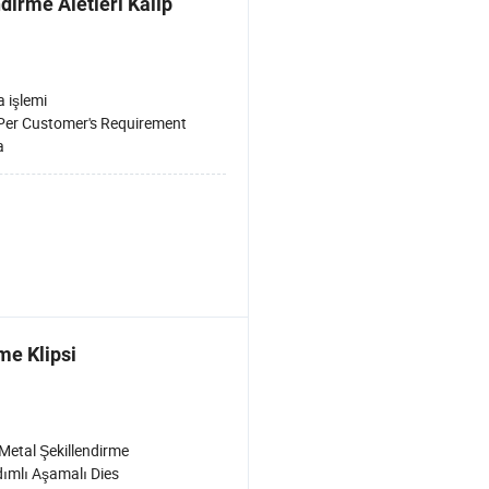
dirme Aletleri Kalıp
 işlemi
Per Customer's Requirement
a
me Klipsi
Metal Şekillendirme
ımlı Aşamalı Dies