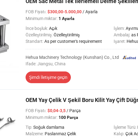
OEM Sac Metal Tek İlerlemeli Delme Şekillen
FOB Fiyatı
:
/ Ayarla
$300,00-5.000,00
Minimum miktar:
1 Ayarla
İnce boşluk:
Açık
İşlem:
Ayırma
Özelleştirilmiş:
Özelleştirilmiş
Ambalaj:
as 
Standart:
As per customer's requirement
Işaret:
Hehu
Hehua Machinery Technology (Kunshan) Co., Ltd
Ifade: Jiangsu, China
Şimdi İletişime geçin
OEM Yay Çelik V Şekil Boru Kilit Yay Çift Düğ
FOB Fiyatı
:
/ Parça
$0,04-3,5
Minimum miktar:
100 Parça
Tip:
Soğuk damlama
İşleme Türü:
Malzeme:
Paslanmaz Çelik
Kalıp:
Çok Ad