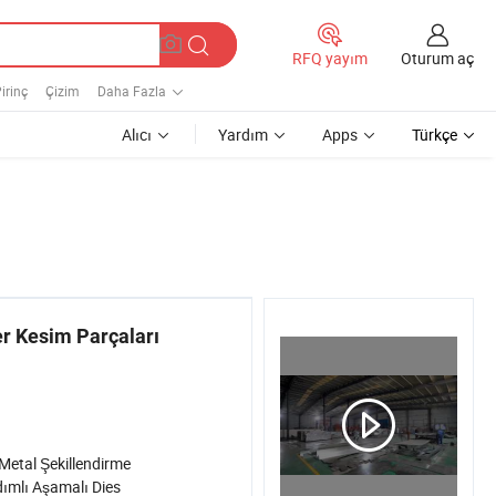
Oturum aç
RFQ yayım
irinç
Çizim
Daha Fazla
Alıcı
Yardım
Apps
Türkçe
r Kesim Parçaları
Metal Şekillendirme
ımlı Aşamalı Dies