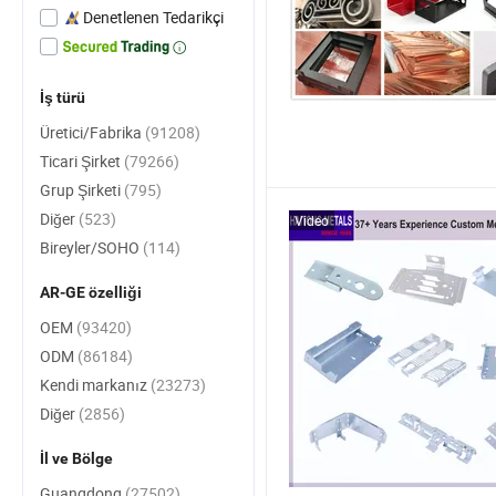
Denetlenen Tedarikçi
İş türü
Üretici/Fabrika
(91208)
Ticari Şirket
(79266)
Grup Şirketi
(795)
Diğer
(523)
Video
Bireyler/SOHO
(114)
AR-GE özelliği
OEM
(93420)
ODM
(86184)
Kendi markanız
(23273)
Diğer
(2856)
İl ve Bölge
Guangdong
(27502)