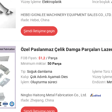
Yüzey İşleme:
Elektroplatik
İnce boşluk:
HEBEI GIONLEE MACHINERY EQUIPMENT SALES CO., LTD.
Ifade: Hebei, China
Şimdi İletişime geçin
Özel Paslanmaz Çelik Damga Parçaları Lazer 
FOB Fiyatı
:
/ Parça
$1,2
Minimum miktar:
50 Parça
Tip:
Soğuk damlama
İşleme Türü:
Kalıp:
Çok Adımlı Aşamalı Dies
Yüzey İşlem
İşlem:
Oluşturma süreci
Endüstri:
Met
Ningbo Haitong Metal Fabrication Co., Ltd.
Ifade: Zhejiang, China
Şimdi İletişime geçin