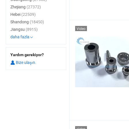
Zhejiang
(27372)
Hebei
(22509)
Shandong
(18450)
Video
Jiangsu
(8915)
daha fazla
Yardım gerekiyor?
Bize ulaşın.
Video