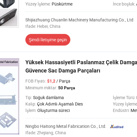
Yüzey İşleme:
Püskürtme
İnce boşluk:
Shijiazhuang Chuanlin Machinery Manufacturing Co., Ltd
Ifade: Hebei, China
Şimdi İletişime geçin
Yüksek Hassasiyetli Paslanmaz Çelik Damga 
Güvence Sac Damga Parçaları
FOB Fiyatı
:
/ Parça
$1,2
Minimum miktar:
50 Parça
Tip:
Soğuk damlama
İşleme Türü:
Kalıp:
Çok Adımlı Aşamalı Dies
Yüzey İşlem
İşlem:
Oluşturma süreci
Endüstri:
Met
Ningbo Haitong Metal Fabrication Co., Ltd.
Ifade: Zhejiang, China