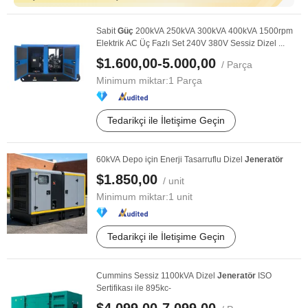
Sabit
Güç
200kVA 250kVA 300kVA 400kVA 1500rpm
Elektrik AC Üç Fazlı Set 240V 380V Sessiz Dizel ...
$1.600,00-5.000,00
/ Parça
Minimum miktar:
1 Parça
Tedarikçi ile İletişime Geçin
60kVA Depo için Enerji Tasarruflu Dizel
Jeneratör
$1.850,00
/ unit
Minimum miktar:
1 unit
Tedarikçi ile İletişime Geçin
Cummins Sessiz 1100kVA Dizel
Jeneratör
ISO
Sertifikası ile 895kc-