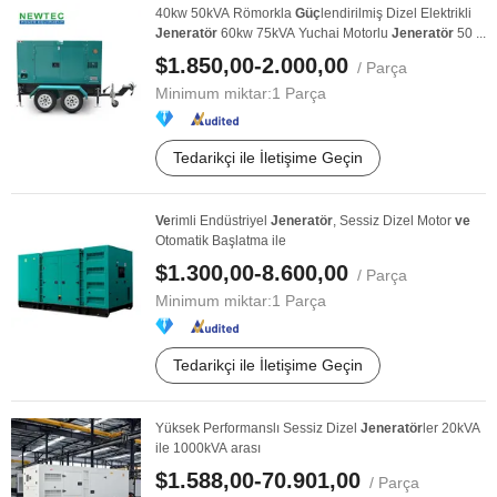
40kw 50kVA Römorkla
Güç
lendirilmiş Dizel Elektrikli
Jeneratör
60kw 75kVA Yuchai Motorlu
Jeneratör
50 ...
$1.850,00-2.000,00
/ Parça
Minimum miktar:
1 Parça
Tedarikçi ile İletişime Geçin
Ve
rimli Endüstriyel
Jeneratör
, Sessiz Dizel Motor
ve
Otomatik Başlatma ile
$1.300,00-8.600,00
/ Parça
Minimum miktar:
1 Parça
Tedarikçi ile İletişime Geçin
Yüksek Performanslı Sessiz Dizel
Jeneratör
ler 20kVA
ile 1000kVA arası
$1.588,00-70.901,00
/ Parça