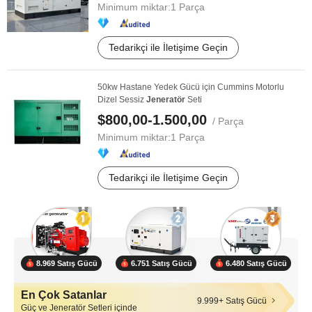
Minimum miktar:
1 Parça
Tedarikçi ile İletişime Geçin
50kw Hastane Yedek Gücü için Cummins Motorlu
Dizel Sessiz
Jeneratör
Seti
$800,00-1.500,00
/ Parça
Minimum miktar:
1 Parça
Tedarikçi ile İletişime Geçin
8.969 Satış Gücü
6.751 Satış Gücü
6.480 Satış Gücü
En Çok Satanlar
9.999+ Satış Gücü
Güç ve Jeneratör Setleri içinde