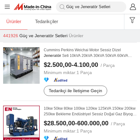
Ürünler
Tedarikçiler
441926
Güç ve Jeneratör Setleri
Ürünler
Cummins Perkins Weichai Motor Sessiz Dizel
Jeneratör
Seti 10kVA 20kVA 30kVA 50kVA 60kVA
100kVA ...
$2.500,00-4.100,00
/ Parça
Minimum miktar:
1 Parça
Tedarikçi ile İletişime Geçin
10kw 50kw 80kw 100kw 120kw 125kVA 150kw 200kw
250kw Bekleme Endüstriyel Sessiz Doğal Gaz Biyogaz
LPG ...
$28.500,00-600.000,00
/ Parça
Minimum miktar:
1 Parça