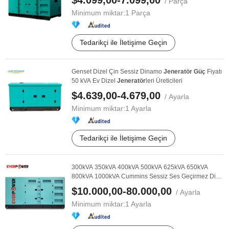
$4.099,00-7.099,00
/ Parça
Minimum miktar:
1 Parça
Tedarikçi ile İletişime Geçin
Genset Dizel Çin Sessiz Dinamo
Jeneratör
Güç
Fiyatı
50 kVA Ev Dizel
Jeneratör
leri Üreticileri
$4.639,00-4.679,00
/ Ayarla
Minimum miktar:
1 Ayarla
Tedarikçi ile İletişime Geçin
300kVA 350kVA 400kVA 500kVA 625kVA 650kVA
800kVA 1000kVA Cummins Sessiz Ses Geçirmez Dizel
Güç
...
$10.000,00-80.000,00
/ Ayarla
Minimum miktar:
1 Ayarla