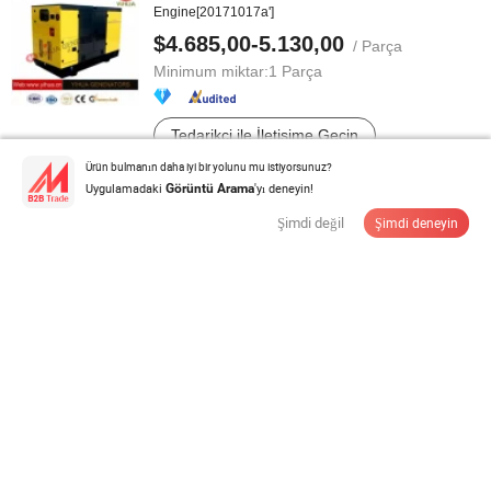
Engine[20171017a']
$4.685,00-5.130,00
/ Parça
Minimum miktar:
1 Parça
Tedarikçi ile İletişime Geçin
Ürün bulmanın daha iyi bir yolunu mu istiyorsunuz?
Uygulamadaki
'yı deneyin!
Görüntü Arama
Şimdi değil
Şimdi deneyin
10kw 15kw 20kw 10kVA 15kVA 20kVA Taşınabilir
Elektrikli Küçük Tek Üç Fazlı ...
$450,00-4.999,00
/ PC
Minimum miktar:
1 PC
Tedarikçi ile İletişime Geçin
Çift Voltajlı Güç Gazoline Jeneratör Seti 5kw 5kVA
8.5kw kW kVA Taşınabilir ...