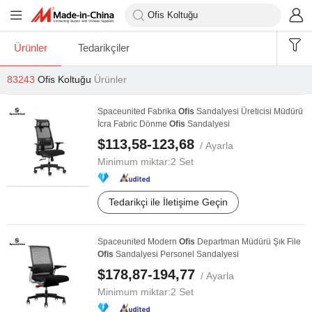
Ürünler
Tedarikçiler
83243
Ofis Koltuğu
Ürünler
Spaceunited Fabrika
Ofis
Sandalyesi Üreticisi Müdürü
İcra Fabric Dönme
Ofis
Sandalyesi
$113,58-123,68
/ Ayarla
Minimum miktar:
2 Set
Tedarikçi ile İletişime Geçin
Spaceunited Modern
Ofis
Departman Müdürü Şık File
Ofis
Sandalyesi Personel Sandalyesi
$178,87-194,77
/ Ayarla
Minimum miktar:
2 Set