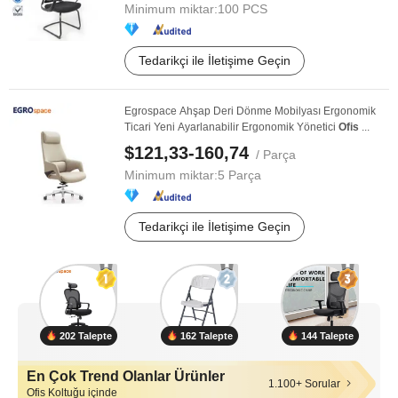
Minimum miktar:
100 PCS
Tedarikçi ile İletişime Geçin
Egrospace Ahşap Deri Dönme Mobilyası Ergonomik
Ticari Yeni Ayarlanabilir Ergonomik Yönetici
Ofis
...
$121,33-160,74
/ Parça
Minimum miktar:
5 Parça
Tedarikçi ile İletişime Geçin
202 Talepte
162 Talepte
144 Talepte
En Çok Trend Olanlar Ürünler
1.100+ Sorular
Ofis Koltuğu içinde