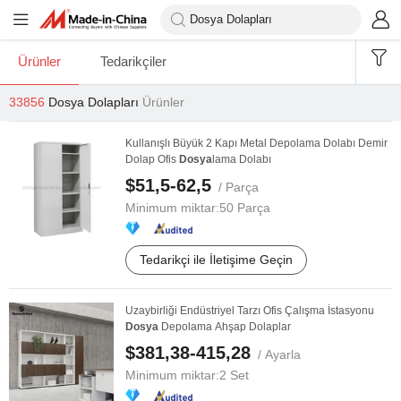
Ürünler
Tedarikçiler
33856
Dosya Dolapları
Ürünler
Kullanışlı Büyük 2 Kapı Metal Depolama Dolabı Demir
Dolap Ofis
Dosya
lama Dolabı
$51,5-62,5
/ Parça
Minimum miktar:
50 Parça
Tedarikçi ile İletişime Geçin
Uzaybirliği Endüstriyel Tarzı Ofis Çalışma İstasyonu
Dosya
Depolama Ahşap Dolaplar
$381,38-415,28
/ Ayarla
Minimum miktar:
2 Set