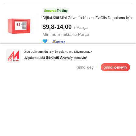
Dijital Kilit Mini Güvenlik Kasası Ev Ofis Depolama için
$9,8-14,00
/ Parça
Minimum miktar:
5 Parça
Ürün bulmanın daha iyi bir yolunu mu istiyorsunuz?
Tedarikçi ile İletişime Geçin
Uygulamadaki
'yı deneyin!
Görüntü Arama
Şimdi değil
Şimdi deneyin
Filo ve Tesis Kontrolü için Akıllı Anahtar Yönetim
Dolabı
$4.210,00
/ Set
Minimum miktar:
1 Set
Tedarikçi ile İletişime Geçin