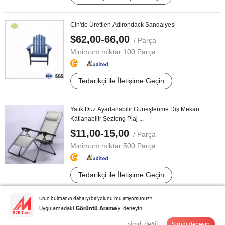
Çin'de Üretilen Adirondack Sandalyesi
$62,00-66,00
/ Parça
Minimum miktar:
100 Parça
Tedarikçi ile İletişime Geçin
Yatık Düz Ayarlanabilir Güneşlenme Dış Mekan
Katlanabilir Şezlong Plaj ...
$11,00-15,00
/ Parça
Minimum miktar:
500 Parça
Tedarikçi ile İletişime Geçin
Ürün bulmanın daha iyi bir yolunu mu istiyorsunuz?
Modern Toptan Dış Mekan Bahçe Mobilyası Havuz
Uygulamadaki
'yı deneyin!
Görüntü Arama
Şezlongu Plaj Sandalyası
Şimdi değil
Şimdi deneyin