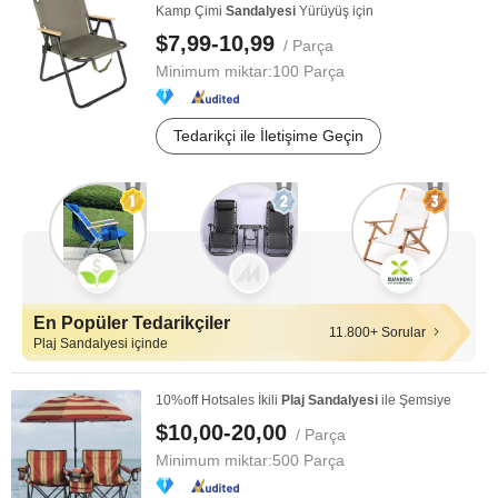
Kamp Çimi
Sandalyesi
Yürüyüş için
$7,99-10,99
/ Parça
Minimum miktar:
100 Parça
Tedarikçi ile İletişime Geçin
En Popüler Tedarikçiler
11.800+ Sorular
Plaj Sandalyesi içinde
10%off Hotsales İkili
Plaj
Sandalyesi
ile Şemsiye
$10,00-20,00
/ Parça
Minimum miktar:
500 Parça