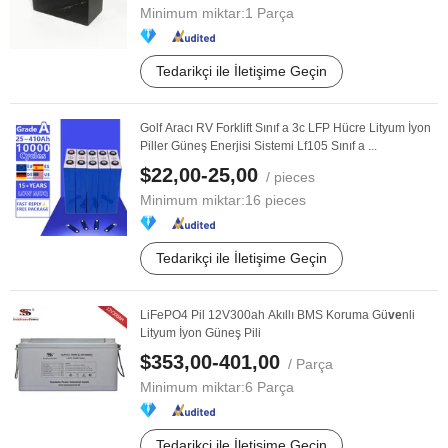
Minimum miktar:
1 Parça
Tedarikçi ile İletişime Geçin
Golf Aracı RV Forklift Sınıf a 3c LFP Hücre Lityum İyon
Piller Güneş Enerjisi Sistemi Lf105 Sınıf a ...
$22,00-25,00
/ pieces
Minimum miktar:
16 pieces
Tedarikçi ile İletişime Geçin
LiFePO4 Pil 12V300ah Akıllı BMS Koruma Gü
ve
nli
Lityum İyon Güneş Pili
$353,00-401,00
/ Parça
Minimum miktar:
6 Parça
Tedarikçi ile İletişime Geçin