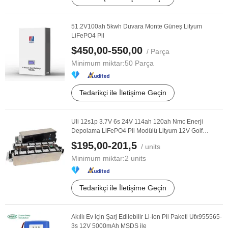
51.2V100ah 5kwh Duvara Monte Güneş Lityum
LiFePO4 Pil
$450,00-550,00
/ Parça
Minimum miktar:
50 Parça
Tedarikçi ile İletişime Geçin
Uli 12s1p 3.7V 6s 24V 114ah 120ah Nmc Enerji
Depolama LiFePO4 Pil Modülü Lityum 12V Golf
Arabaları ...
$195,00-201,5
/ units
Minimum miktar:
2 units
Tedarikçi ile İletişime Geçin
Akıllı Ev için Şarj Edilebilir Li-ion Pil Paketi Ufx955565-
3s 12V 5000mAh MSDS ile