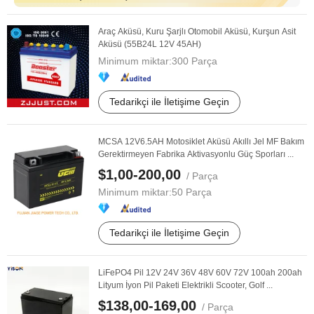
Araç Aküsü, Kuru Şarjlı Otomobil Aküsü, Kurşun Asit
Aküsü (55B24L 12V 45AH)
Minimum miktar:
300 Parça
Tedarikçi ile İletişime Geçin
MCSA 12V6.5AH Motosiklet Aküsü Akıllı Jel MF Bakım
Gerektirmeyen Fabrika Aktivasyonlu Güç Sporları ...
$1,00-200,00
/ Parça
Minimum miktar:
50 Parça
Tedarikçi ile İletişime Geçin
LiFePO4 Pil 12V 24V 36V 48V 60V 72V 100ah 200ah
Lityum İyon Pil Paketi Elektrikli Scooter, Golf ...
$138,00-169,00
/ Parça