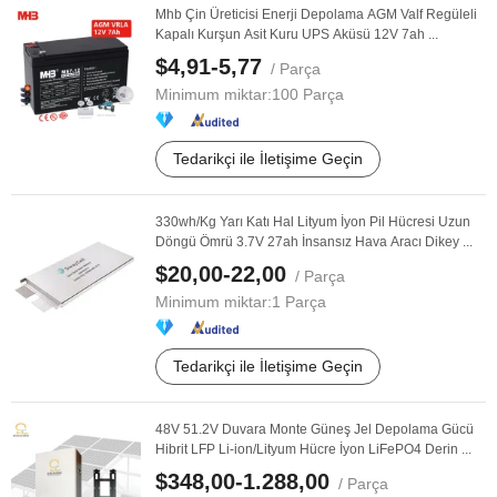
Mhb Çin Üreticisi Enerji Depolama AGM Valf Regüleli
Kapalı Kurşun Asit Kuru UPS Aküsü 12V 7ah ...
$4,91-5,77
/ Parça
Minimum miktar:
100 Parça
Tedarikçi ile İletişime Geçin
330wh/Kg Yarı Katı Hal Lityum İyon Pil Hücresi Uzun
Döngü Ömrü 3.7V 27ah İnsansız Hava Aracı Dikey ...
$20,00-22,00
/ Parça
Minimum miktar:
1 Parça
Tedarikçi ile İletişime Geçin
48V 51.2V Duvara Monte Güneş Jel Depolama Gücü
Hibrit LFP Li-ion/Lityum Hücre İyon LiFePO4 Derin ...
$348,00-1.288,00
/ Parça