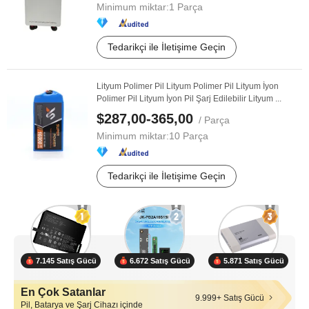
Minimum miktar:
1 Parça
Tedarikçi ile İletişime Geçin
Lityum Polimer Pil Lityum Polimer Pil Lityum İyon
Polimer Pil Lityum İyon Pil Şarj Edilebilir Lityum ...
$287,00-365,00
/ Parça
Minimum miktar:
10 Parça
Tedarikçi ile İletişime Geçin
7.145 Satış Gücü
6.672 Satış Gücü
5.871 Satış Gücü
En Çok Satanlar
9.999+ Satış Gücü
Pil, Batarya ve Şarj Cihazı içinde