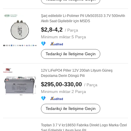
Şarj edilebilir Li-Polimer Pil Ufx503533 3.7V 500mAh
Akıllı Saat Giyilebilir için MSDS
$2,8-4,2
/ Parça
Minimum miktar:
5 Parça
Tedarikçi ile İletişime Geçin
12V LiFePO4 Piller 12V 200ah Lityum Güneş
Depolama Derin Döngü Pili
$295,00-330,00
/ Parça
Minimum miktar:
2 Parça
Tedarikçi ile İletişime Geçin
Toptan 3.7 V Icr18650 Fabrika Direkt Logo Marka Özel
Şarj Edilebilir Lityum İyon Pil