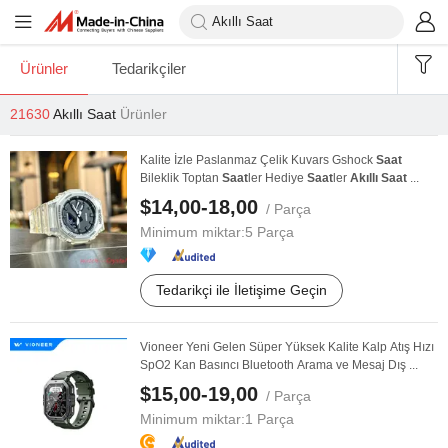
Ürünler
Tedarikçiler
21630
Akıllı Saat
Ürünler
Kalite İzle Paslanmaz Çelik Kuvars Gshock
Saat
Bileklik Toptan
Saat
ler Hediye
Saat
ler
Akıllı
Saat
...
$14,00-18,00
/ Parça
Minimum miktar:
5 Parça
Tedarikçi ile İletişime Geçin
Vioneer Yeni Gelen Süper Yüksek Kalite Kalp Atış Hızı
SpO2 Kan Basıncı Bluetooth Arama ve Mesaj Dış ...
$15,00-19,00
/ Parça
Minimum miktar:
1 Parça