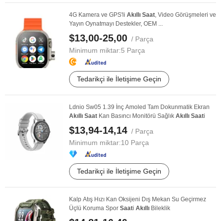
4G Kamera ve GPS'li
Akıllı
Saat
, Video Görüşmeleri ve
Yayın Oynatmayı Destekler, OEM ...
$13,00-25,00
/ Parça
Minimum miktar:
5 Parça
Tedarikçi ile İletişime Geçin
Ldnio Sw05 1.39 İnç Amoled Tam Dokunmatik Ekran
Akıllı
Saat
Kan Basıncı Monitörü Sağlık
Akıllı
Saat
i
$13,94-14,14
/ Parça
Minimum miktar:
10 Parça
Tedarikçi ile İletişime Geçin
Kalp Atış Hızı Kan Oksijeni Dış Mekan Su Geçirmez
Üçlü Koruma Spor
Saat
i
Akıllı
Bileklik