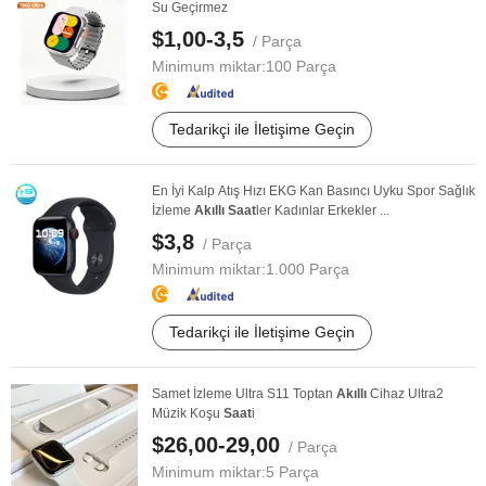
Su Geçirmez
$1,00-3,5
/ Parça
Minimum miktar:
100 Parça
Tedarikçi ile İletişime Geçin
En İyi Kalp Atış Hızı EKG Kan Basıncı Uyku Spor Sağlık
İzleme
Akıllı
Saat
ler Kadınlar Erkekler ...
$3,8
/ Parça
Minimum miktar:
1.000 Parça
Tedarikçi ile İletişime Geçin
Samet İzleme Ultra S11 Toptan
Akıllı
Cihaz Ultra2
Müzik Koşu
Saat
i
$26,00-29,00
/ Parça
Minimum miktar:
5 Parça