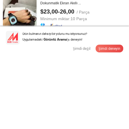
Dokunmatik Ekran Akıllı ...
$23,00-26,00
/ Parça
Minimum miktar:
10 Parça
Ürün bulmanın daha iyi bir yolunu mu istiyorsunuz?
Tedarikçi ile İletişime Geçin
Uygulamadaki
'yı deneyin!
Görüntü Arama
Şimdi değil
Şimdi deneyin
En Popüler Bt Arama Müzik Tam Dokunmatik Ekran
Kan Oksijen Akıllı Saat HK9
$19,00-24,00
/ Parça
Minimum miktar:
10 Parça
Tedarikçi ile İletişime Geçin
Sıcak F300 Bilezik EKG PPG Hrv Kan Oksijeni Vücut
Sıcaklığı Kalp Monitörü Akıllı ...