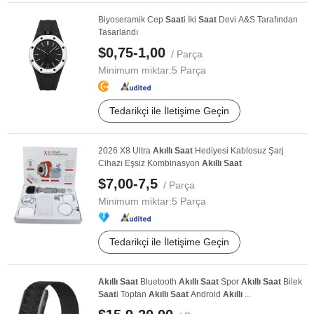
Biyoseramik Cep
Saat
i İki
Saat
Devi A&S Tarafından
Tasarlandı
$0,75-1,00
/ Parça
Minimum miktar:
5 Parça
Tedarikçi ile İletişime Geçin
2026 X8 Ultra
Akıllı
Saat
Hediyesi Kablosuz Şarj
Cihazı Eşsiz Kombinasyon
Akıllı
Saat
$7,00-7,5
/ Parça
Minimum miktar:
5 Parça
Tedarikçi ile İletişime Geçin
Akıllı
Saat
Bluetooth
Akıllı
Saat
Spor
Akıllı
Saat
Bilek
Saat
i Toptan
Akıllı
Saat
Android
Akıllı
...