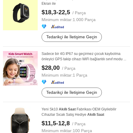
Ekran ile
$18,3-22,5
/ Parça
Minimum miktar:
1.000 Parça
Tedarikçi ile İletişime Geçin
Sadece bir 4G IP67 su geçirmez çocuk kaybolma
önleyici GPS takip cihazı WiFi bağlantılı sınıf modu ...
$28,00
/ Parça
Minimum miktar:
1 Parça
Tedarikçi ile İletişime Geçin
Yeni Sk10
Akıllı
Saat
Fabrikası OEM Giyilebilir
Cihazlar Sıcak Satış Hediye
Akıllı
Saat
$11,5-12,8
/ Parça
Minimum miktar:
100 Parça