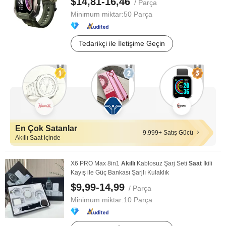
$14,81-16,46
/ Parça
Minimum miktar:
50 Parça
Tedarikçi ile İletişime Geçin
En Çok Satanlar
9.999+ Satış Gücü
Akıllı Saat içinde
X6 PRO Max 8in1
Akıllı
Kablosuz Şarj Seti
Saat
İkili
Kayış ile Güç Bankası Şarjlı Kulaklık
$9,99-14,99
/ Parça
Minimum miktar:
10 Parça