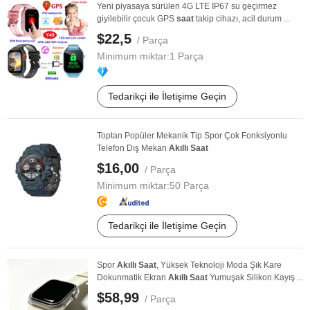
Yeni piyasaya sürülen 4G LTE IP67 su geçirmez
giyilebilir çocuk GPS
saat
takip cihazı, acil durum ...
$22,5
/ Parça
Minimum miktar:
1 Parça
Tedarikçi ile İletişime Geçin
Toptan Popüler Mekanik Tip Spor Çok Fonksiyonlu
Telefon Dış Mekan
Akıllı
Saat
$16,00
/ Parça
Minimum miktar:
50 Parça
Tedarikçi ile İletişime Geçin
Spor
Akıllı
Saat
, Yüksek Teknoloji Moda Şık Kare
Dokunmatik Ekran
Akıllı
Saat
Yumuşak Silikon Kayış ...
$58,99
/ Parça