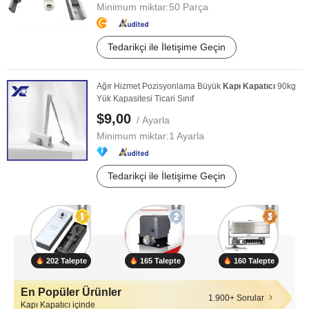
Minimum miktar:
50 Parça
Tedarikçi ile İletişime Geçin
Ağır Hizmet Pozisyonlama Büyük
Kapı
Kapatıcı
90kg
Yük Kapasitesi Ticari Sınıf
$9,00
/ Ayarla
Minimum miktar:
1 Ayarla
Tedarikçi ile İletişime Geçin
202 Talepte
165 Talepte
160 Talepte
En Popüler Ürünler
1.900+ Sorular
Kapı Kapatıcı içinde