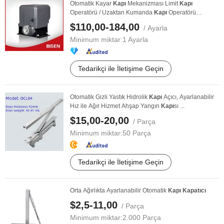
Otomatik Kayar
Kapı
Mekanizması Limit
Kapı
Operatörü / Uzaktan Kumanda
Kapı
Operatörü
Motorları Kiti ...
$110,00-184,00
/ Ayarla
Minimum miktar:
1 Ayarla
Tedarikçi ile İletişime Geçin
Otomatik Gizli Yastık Hidrolik
Kapı
Açıcı, Ayarlanabilir
Hız ile Ağır Hizmet Ahşap Yangın
Kapı
sı ...
$15,00-20,00
/ Parça
Minimum miktar:
50 Parça
Tedarikçi ile İletişime Geçin
Orta Ağırlıkta Ayarlanabilir Otomatik
Kapı
Kapatıcı
$2,5-11,00
/ Parça
Minimum miktar:
2.000 Parça