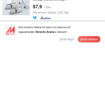
$7,9
/ Set
Minimum miktar:
100 Set
Tedarikçi ile İletişime Geçin
Ürün bulmanın daha iyi bir yolunu mu istiyorsunuz?
Uygulamadaki
'yı deneyin!
Görüntü Arama
Şimdi değil
Şimdi deneyin
Fabrika Direkt İhracat Dayanıklı Kapı Kendiliğinden
Kapanma Cihazı Cam Kapak ...
$2,5-4,00
/ piece
Minimum miktar:
100 piece
Tedarikçi ile İletişime Geçin
Fabrika Direkt Otomatik Kayar Kapı Kapatıcı, Yumuşak
Kapanma Amortisörü, ...
$21,43-21,83
/ Pieces