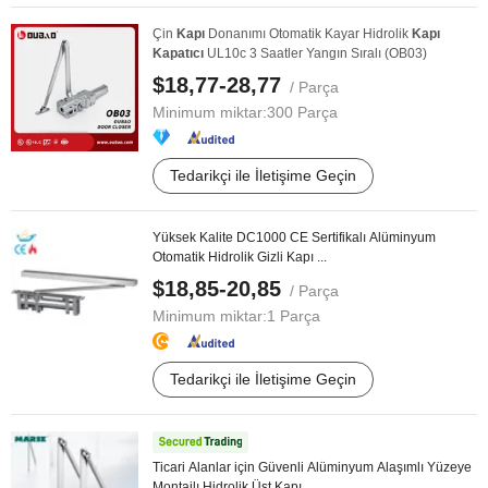
Çin
Kapı
Donanımı Otomatik Kayar Hidrolik
Kapı
Kapatıcı
UL10c 3 Saatler Yangın Sıralı (OB03)
$18,77-28,77
/ Parça
Minimum miktar:
300 Parça
Tedarikçi ile İletişime Geçin
Yüksek Kalite DC1000 CE Sertifikalı Alüminyum
Otomatik Hidrolik Gizli Kapı ...
$18,85-20,85
/ Parça
Minimum miktar:
1 Parça
Tedarikçi ile İletişime Geçin
Ticari Alanlar için Güvenli Alüminyum Alaşımlı Yüzeye
Montajlı Hidrolik Üst Kapı ...